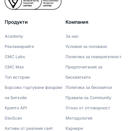
Продукти
Компания
Academy
За нас
Рекламирайте
Условия за ползване
CMC Labs
Политика за поверителност
CMC Max
Предпочитания за
Топ истории
бисквитките
Борсово търгувани фондове
Политика за бисквитки
на Биткойн
Правила на Community
Крипто API
Отказ от отговорност
DexScan
Методология
Активи от реалния свят
Кариери