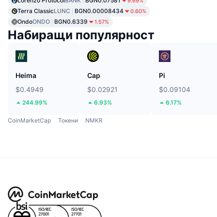
Lorenzo Protocol
BANK
BGN0.07581
9.69%
Terra Classic
LUNC
BGN0.00008434
0.60%
Ondo
ONDO
BGN0.6339
1.57%
Набиращи популярност
Heima
Cap
Pi
$0.4949
$0.02921
$0.09104
244.99%
6.93%
6.17%
CoinMarketCap
Токени
NMKR