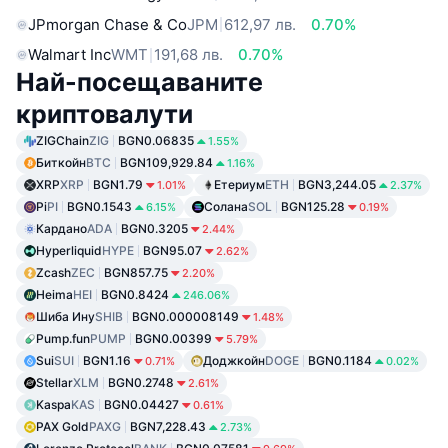
JPmorgan Chase & Co
JPM
612,97 лв.
0.70%
Walmart Inc
WMT
191,68 лв.
0.70%
Най-посещаваните
криптовалути
ZIGChain
ZIG
BGN0.06835
1.55%
Биткойн
BTC
BGN109,929.84
1.16%
XRP
XRP
BGN1.79
Етериум
ETH
BGN3,244.05
1.01%
2.37%
Pi
PI
BGN0.1543
Солана
SOL
BGN125.28
6.15%
0.19%
Кардано
ADA
BGN0.3205
2.44%
Hyperliquid
HYPE
BGN95.07
2.62%
Zcash
ZEC
BGN857.75
2.20%
Heima
HEI
BGN0.8424
246.06%
Шиба Ину
SHIB
BGN0.000008149
1.48%
Pump.fun
PUMP
BGN0.00399
5.79%
Sui
SUI
BGN1.16
Доджкойн
DOGE
BGN0.1184
0.71%
0.02%
Stellar
XLM
BGN0.2748
2.61%
Kaspa
KAS
BGN0.04427
0.61%
PAX Gold
PAXG
BGN7,228.43
2.73%