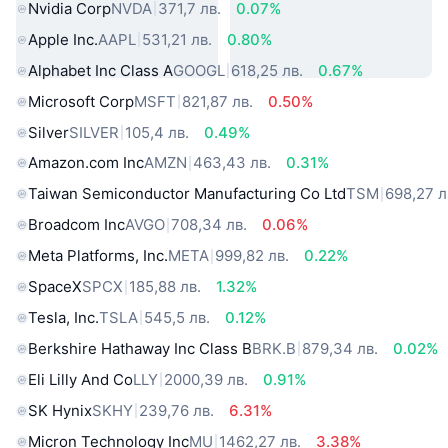
Nvidia Corp
NVDA
371,7 лв.
0.07%
Apple Inc.
AAPL
531,21 лв.
0.80%
Alphabet Inc Class A
GOOGL
618,25 лв.
0.67%
Microsoft Corp
MSFT
821,87 лв.
0.50%
Silver
SILVER
105,4 лв.
0.49%
Amazon.com Inc
AMZN
463,43 лв.
0.31%
Taiwan Semiconductor Manufacturing Co Ltd
TSM
698,27 л
Broadcom Inc
AVGO
708,34 лв.
0.06%
Meta Platforms, Inc.
META
999,82 лв.
0.22%
SpaceX
SPCX
185,88 лв.
1.32%
Tesla, Inc.
TSLA
545,5 лв.
0.12%
Berkshire Hathaway Inc Class B
BRK.B
879,34 лв.
0.02%
Eli Lilly And Co
LLY
2000,39 лв.
0.91%
SK Hynix
SKHY
239,76 лв.
6.31%
Micron Technology Inc
MU
1462,27 лв.
3.38%