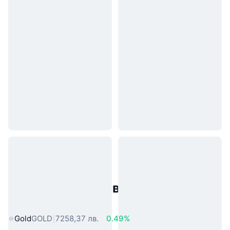
Популярни активи от реалния
свят
Gold
GOLD
7258,37 лв.
0.49%