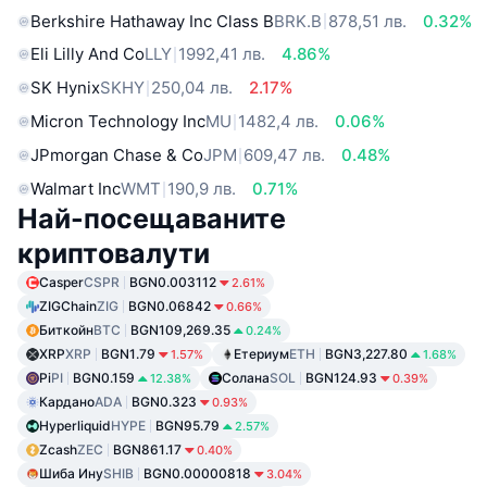
Berkshire Hathaway Inc Class B
BRK.B
878,51 лв.
0.32%
Eli Lilly And Co
LLY
1992,41 лв.
4.86%
SK Hynix
SKHY
250,04 лв.
2.17%
Micron Technology Inc
MU
1482,4 лв.
0.06%
JPmorgan Chase & Co
JPM
609,47 лв.
0.48%
Walmart Inc
WMT
190,9 лв.
0.71%
Най-посещаваните
криптовалути
Casper
CSPR
BGN0.003112
2.61%
ZIGChain
ZIG
BGN0.06842
0.66%
Биткойн
BTC
BGN109,269.35
0.24%
XRP
XRP
BGN1.79
Етериум
ETH
BGN3,227.80
1.57%
1.68%
Pi
PI
BGN0.159
Солана
SOL
BGN124.93
12.38%
0.39%
Кардано
ADA
BGN0.323
0.93%
Hyperliquid
HYPE
BGN95.79
2.57%
Zcash
ZEC
BGN861.17
0.40%
Шиба Ину
SHIB
BGN0.00000818
3.04%