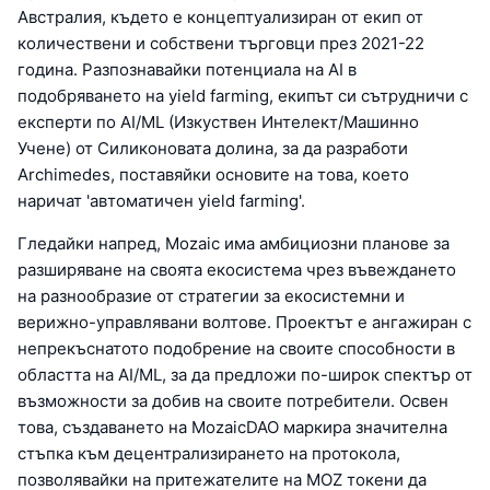
Австралия, където е концептуализиран от екип от
количествени и собствени търговци през 2021-22
година. Разпознавайки потенциала на AI в
подобряването на yield farming, екипът си сътрудничи с
експерти по AI/ML (Изкуствен Интелект/Машинно
Учене) от Силиконовата долина, за да разработи
Archimedes, поставяйки основите на това, което
наричат 'автоматичен yield farming'.
Гледайки напред, Mozaic има амбициозни планове за
разширяване на своята екосистема чрез въвеждането
на разнообразие от стратегии за екосистемни и
верижно-управлявани волтове. Проектът е ангажиран с
непрекъснатото подобрение на своите способности в
областта на AI/ML, за да предложи по-широк спектър от
възможности за добив на своите потребители. Освен
това, създаването на MozaicDAO маркира значителна
стъпка към децентрализирането на протокола,
позволявайки на притежателите на MOZ токени да