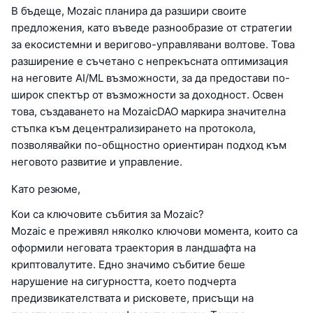
В бъдеще, Mozaic планира да разшири своите
предложения, като въведе разнообразие от стратегии
за екосистемни и веригово-управлявани волтове. Това
разширение е съчетано с непрекъсната оптимизация
на неговите AI/ML възможности, за да предостави по-
широк спектър от възможности за доходност. Освен
това, създаването на MozaicDAO маркира значителна
стъпка към децентрализирането на протокола,
позволявайки по-общностно ориентиран подход към
неговото развитие и управление.
Като резюме,
Кои са ключовите събития за Mozaic?
Mozaic е преживял няколко ключови момента, които са
оформили неговата траектория в ландшафта на
криптовалутите. Едно значимо събитие беше
нарушение на сигурността, което подчерта
предизвикателствата и рисковете, присъщи на