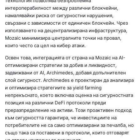
технология позволява безпроблемна
интероперабилност между различни блокчейни,
намалявайки риска от сигурностни нарушения,
свързани с зависимости от единичен блокчейн. Чрез
използването на децентрализирана инфраструктура,
Mozaic минимизира централните точки на провал,
които често са цел на кибер атаки.
Освен това, интеграцията от страна на Mozaic на AI-
оптимизирани стратегии за добив и ликвидност,
задвижвани от AI, Archimedes, добавя допълнителен
слой сигурност. Archimedes е проектиран да анализира
и оптимизира стратегиите за yield farming
непрекъснато, което включва оценка на сигурностната
позиция на различни DeFi протоколи преди
преразпределение на активи. Този проактивен подход
към сигурността гарантира, че инвестициите на
потребителите не са само оптимизирани за печалба, но
също така са поставени в протоколи, които отговарят