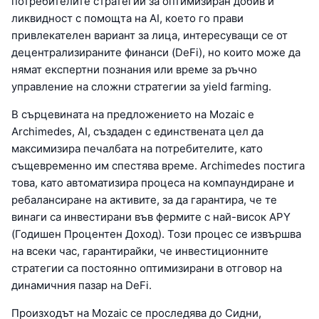
потребителите стратегии за оптимизиран добив и
ликвидност с помощта на AI, което го прави
привлекателен вариант за лица, интересуващи се от
децентрализираните финанси (DeFi), но които може да
нямат експертни познания или време за ръчно
управление на сложни стратегии за yield farming.
В сърцевината на предложението на Mozaic е
Archimedes, AI, създаден с единствената цел да
максимизира печалбата на потребителите, като
същевременно им спестява време. Archimedes постига
това, като автоматизира процеса на компаундиране и
ребалансиране на активите, за да гарантира, че те
винаги са инвестирани във фермите с най-висок APY
(Годишен Процентен Доход). Този процес се извършва
на всеки час, гарантирайки, че инвестиционните
стратегии са постоянно оптимизирани в отговор на
динамичния пазар на DeFi.
Произходът на Mozaic се проследява до Сидни,