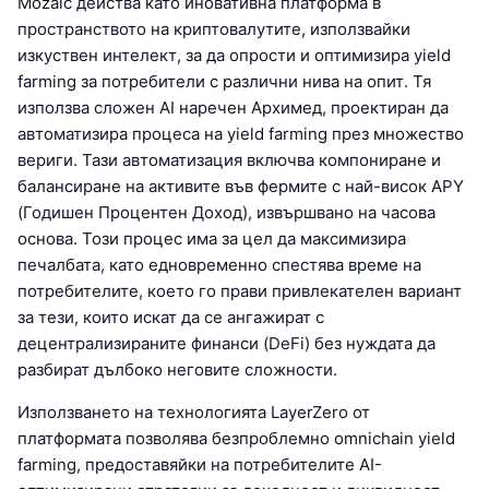
Mozaic действа като иновативна платформа в
пространството на криптовалутите, използвайки
изкуствен интелект, за да опрости и оптимизира yield
farming за потребители с различни нива на опит. Тя
използва сложен AI наречен Архимед, проектиран да
автоматизира процеса на yield farming през множество
вериги. Тази автоматизация включва компониране и
балансиране на активите във фермите с най-висок APY
(Годишен Процентен Доход), извършвано на часова
основа. Този процес има за цел да максимизира
печалбата, като едновременно спестява време на
потребителите, което го прави привлекателен вариант
за тези, които искат да се ангажират с
децентрализираните финанси (DeFi) без нуждата да
разбират дълбоко неговите сложности.
Използването на технологията LayerZero от
платформата позволява безпроблемно omnichain yield
farming, предоставяйки на потребителите AI-