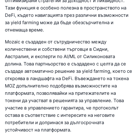
оптимизирани стратегии за доходност и ликвидност.
Тази функция е особено полезна в пространството на
DeFi, където навигацията през различни възможности
за yield farming може да бъде обезсърчителна и
отнемаща време.
Mozaic е създаден от сътрудничество между
количествени и собствени търговци в Сидни,
Австралия, и експерти по AI/ML от Силиконовата
долина. Това партньорство е създадено с целта да се
създаде автоматично решение за yield farming, което се
откроява в ландшафта на DeFi. Въвеждането на токена
MOZ допълнително подобрява възможностите на
платформата, позволявайки на притежателите на
токени да участват в решенията за управление. Това
участие в управлението гарантира, че протоколът
остава в съответствие с интересите на неговите
потребители и допринася за дългосрочната
устойчивост на платформата.