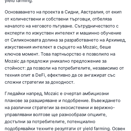
yield farming.
Основаването на проекта в Сидни, Австралия, от екип
от количествени и собствени търговци, отбеляза
началото на неговото пътуване. Сътрудничеството с
експерти по изкуствен интелект и машинно обучение
от Силиконовата долина за разработването на Архимед,
изкуствения интелект в сърцето на Mozaic, беше
ключов момент. Това партньорство е позволило на
Mozaic да предложи уникално предложение за
стойност: да позволи на потребителите, независимо от
техния опит в DeFi, ефективно да се ангажират със
сложни стратегии за доходност.
Гледайки напред, Mozaic е очертал амбициозни
планове за разширяване и подобрение. Въвеждането
на различни стратегии за екосистемни и верижно-
управлявани волтове ще разнообрази опциите,
достъпни за потребителите, потенциално
подобрявайки техните резултати от yield farming. Освен