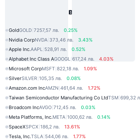
Популярни активи от реалния
свят
Gold
GOLD
7257,57 лв.
0.25%
Nvidia Corp
NVDA
373,46 лв.
3.43%
Apple Inc.
AAPL
528,91 лв.
0.52%
Alphabet Inc Class A
GOOGL
617,24 лв.
4.03%
Microsoft Corp
MSFT
822,18 лв.
1.09%
Silver
SILVER
105,35 лв.
0.08%
Amazon.com Inc
AMZN
461,64 лв.
1.72%
Taiwan Semiconductor Manufacturing Co Ltd
TSM
699,32 л
Broadcom Inc
AVGO
712,45 лв.
0.03%
Meta Platforms, Inc.
META
1000,62 лв.
0.14%
SpaceX
SPCX
186,2 лв.
13.61%
Tesla, Inc.
TSLA
544,06 лв.
1.77%