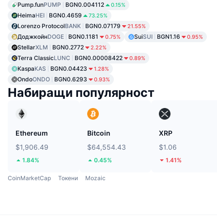
Pump.fun
PUMP
BGN0.004112
0.15%
Heima
HEI
BGN0.4659
73.25%
Lorenzo Protocol
BANK
BGN0.07179
21.55%
Доджкойн
DOGE
BGN0.1181
Sui
SUI
BGN1.16
0.75%
0.95%
Stellar
XLM
BGN0.2772
2.22%
Terra Classic
LUNC
BGN0.00008422
0.89%
Kaspa
KAS
BGN0.04423
1.28%
Ondo
ONDO
BGN0.6293
0.93%
Набиращи популярност
Ethereum
Bitcoin
XRP
$1,906.49
$64,554.43
$1.06
1.84%
0.45%
1.41%
CoinMarketCap
Токени
Mozaic