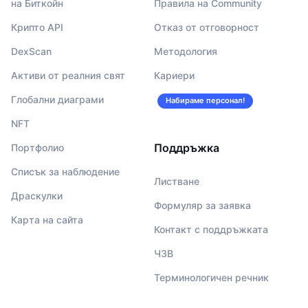
на Биткойн
Правила на Community
Крипто API
Отказ от отговорност
DexScan
Методология
Активи от реалния свят
Кариери
Глобални диаграми
Набираме персонал!
NFT
Поддръжка
Портфолио
Списък за наблюдение
Листване
Драскулки
Формуляр за заявка
Карта на сайта
Контакт с поддръжката
ЧЗВ
Терминологичен речник