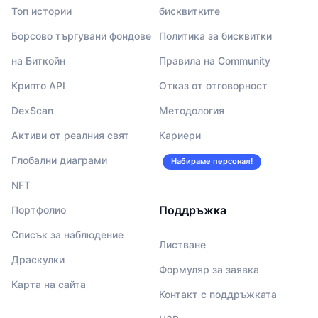
Топ истории
бисквитките
Борсово търгувани фондове
Политика за бисквитки
на Биткойн
Правила на Community
Крипто API
Отказ от отговорност
DexScan
Методология
Активи от реалния свят
Кариери
Глобални диаграми
Набираме персонал!
NFT
Поддръжка
Портфолио
Списък за наблюдение
Листване
Драскулки
Формуляр за заявка
Карта на сайта
Контакт с поддръжката