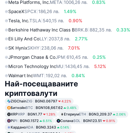
Meta Platforms, Inc.
META
1006,26 лв.
0.83%
SpaceX
SPCX
186,26 лв.
1.49%
Tesla, Inc.
TSLA
540,15 лв.
0.90%
Berkshire Hathaway Inc Class B
BRK.B
882,35 лв.
0.33%
Eli Lilly And Co
LLY
2037,8 лв.
2.77%
SK Hynix
SKHY
238,06 лв.
7.01%
JPmorgan Chase & Co
JPM
610,45 лв.
0.25%
Micron Technology Inc
MU
1436,45 лв.
5.12%
Walmart Inc
WMT
192,02 лв.
0.84%
Най-посещаваните
криптовалути
ZIGChain
ZIG
BGN0.06797
4.22%
Биткойн
BTC
BGN108,667.62
0.48%
XRP
XRP
BGN1.77
Етериум
ETH
BGN3,209.37
1.28%
2.06%
Pi
PI
BGN0.1572
Солана
SOL
BGN123.51
6.51%
0.91%
Кардано
ADA
BGN0.3243
0.14%