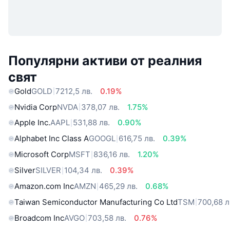
Популярни активи от реалния
свят
Gold
GOLD
7212,5 лв.
0.19%
Nvidia Corp
NVDA
378,07 лв.
1.75%
Apple Inc.
AAPL
531,88 лв.
0.90%
Alphabet Inc Class A
GOOGL
616,75 лв.
0.39%
Microsoft Corp
MSFT
836,16 лв.
1.20%
Silver
SILVER
104,34 лв.
0.39%
Amazon.com Inc
AMZN
465,29 лв.
0.68%
Taiwan Semiconductor Manufacturing Co Ltd
TSM
700,68 л
Broadcom Inc
AVGO
703,58 лв.
0.76%