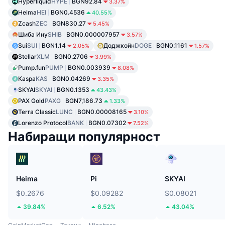
Hyperliquid
HYPE
BGN92.84
3.37%
Heima
HEI
BGN0.4536
40.55%
Zcash
ZEC
BGN830.27
5.45%
Шиба Ину
SHIB
BGN0.000007957
3.57%
Sui
SUI
BGN1.14
Доджкойн
DOGE
BGN0.1161
2.05%
1.57%
Stellar
XLM
BGN0.2706
3.99%
Pump.fun
PUMP
BGN0.003939
8.08%
Kaspa
KAS
BGN0.04269
3.35%
SKYAI
SKYAI
BGN0.1353
43.43%
PAX Gold
PAXG
BGN7,186.73
1.33%
Terra Classic
LUNC
BGN0.00008165
3.10%
Lorenzo Protocol
BANK
BGN0.07302
7.52%
Набиращи популярност
Heima
Pi
SKYAI
$0.2676
$0.09282
$0.08021
39.84%
6.52%
43.04%