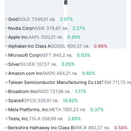
Популярни активи от реалния
свят
Gold
GOLD
7346,61 лв.
2.07%
Nvidia Corp
NVDA
378,67 лв.
2.27%
Apple Inc.
AAPL
530,01 лв.
0.29%
Alphabet Inc Class A
GOOGL
600,37 лв.
0.96%
Microsoft Corp
MSFT
845,2 лв.
0.03%
Silver
SILVER
107,57 лв.
3.05%
Amazon.com Inc
AMZN
464,21 лв.
0.82%
Taiwan Semiconductor Manufacturing Co Ltd
TSM
711,75 лв
Broadcom Inc
AVGO
721,96 лв.
1.71%
SpaceX
SPCX
226,91 лв.
15.83%
Meta Platforms, Inc.
META
1001,23 лв.
0.37%
Tesla, Inc.
TSLA
556,69 лв.
2.83%
Berkshire Hathaway Inc Class B
BRK.B
882,27 лв.
0.54%