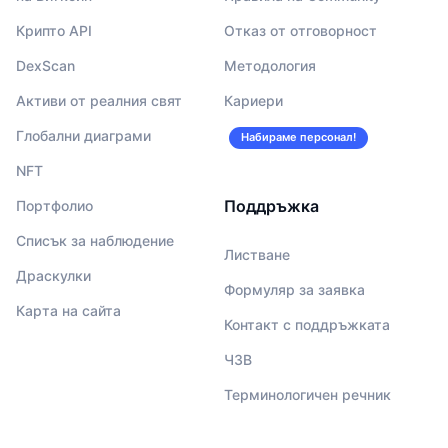
Крипто API
Отказ от отговорност
DexScan
Методология
Активи от реалния свят
Кариери
Глобални диаграми
Набираме персонал!
NFT
Поддръжка
Портфолио
Списък за наблюдение
Листване
Драскулки
Формуляр за заявка
Карта на сайта
Контакт с поддръжката
ЧЗВ
Терминологичен речник