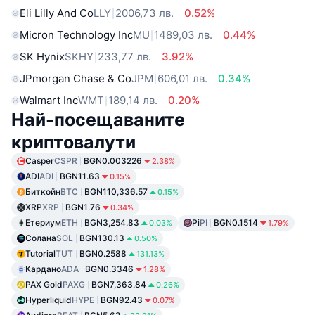
Eli Lilly And Co
LLY
2006,73 лв.
0.52%
Micron Technology Inc
MU
1489,03 лв.
0.44%
SK Hynix
SKHY
233,77 лв.
3.92%
JPmorgan Chase & Co
JPM
606,01 лв.
0.34%
Walmart Inc
WMT
189,14 лв.
0.20%
Най-посещаваните
криптовалути
Casper
CSPR
BGN0.003226
2.38%
ADI
ADI
BGN11.63
0.15%
Биткойн
BTC
BGN110,336.57
0.15%
XRP
XRP
BGN1.76
0.34%
Етериум
ETH
BGN3,254.83
Pi
PI
BGN0.1514
0.03%
1.79%
Солана
SOL
BGN130.13
0.50%
Tutorial
TUT
BGN0.2588
131.13%
Кардано
ADA
BGN0.3346
1.28%
PAX Gold
PAXG
BGN7,363.84
0.26%
Hyperliquid
HYPE
BGN92.43
0.07%