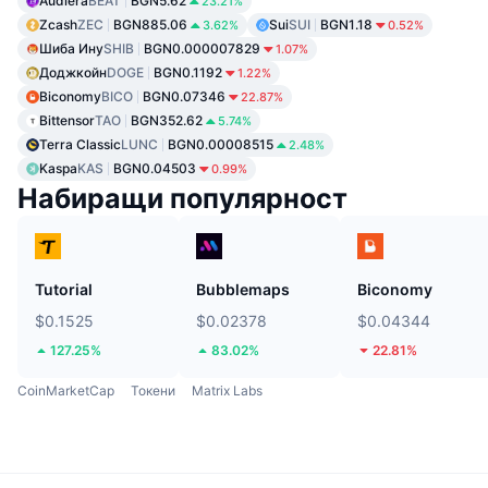
Audiera
BEAT
BGN5.62
23.21%
Zcash
ZEC
BGN885.06
Sui
SUI
BGN1.18
3.62%
0.52%
Шиба Ину
SHIB
BGN0.000007829
1.07%
Доджкойн
DOGE
BGN0.1192
1.22%
Biconomy
BICO
BGN0.07346
22.87%
Bittensor
TAO
BGN352.62
5.74%
Terra Classic
LUNC
BGN0.00008515
2.48%
Kaspa
KAS
BGN0.04503
0.99%
Набиращи популярност
Tutorial
Bubblemaps
Biconomy
$0.1525
$0.02378
$0.04344
127.25%
83.02%
22.81%
CoinMarketCap
Токени
Matrix Labs