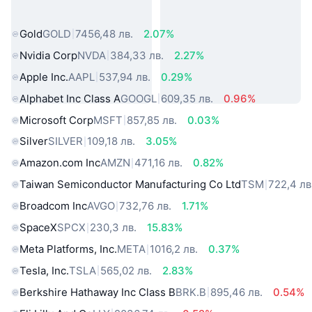
свят
Gold
GOLD
7456,48 лв.
2.07%
Nvidia Corp
NVDA
384,33 лв.
2.27%
Apple Inc.
AAPL
537,94 лв.
0.29%
Alphabet Inc Class A
GOOGL
609,35 лв.
0.96%
Microsoft Corp
MSFT
857,85 лв.
0.03%
Silver
SILVER
109,18 лв.
3.05%
Amazon.com Inc
AMZN
471,16 лв.
0.82%
Taiwan Semiconductor Manufacturing Co Ltd
TSM
722,4 лв
Broadcom Inc
AVGO
732,76 лв.
1.71%
SpaceX
SPCX
230,3 лв.
15.83%
Meta Platforms, Inc.
META
1016,2 лв.
0.37%
Tesla, Inc.
TSLA
565,02 лв.
2.83%
Berkshire Hathaway Inc Class B
BRK.B
895,46 лв.
0.54%