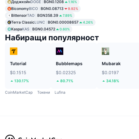
Доджкойн
DOGE
BGN0.1208
1.16%
Biconomy
BICO
BGN0.08713
9.92%
Bittensor
TAO
BGN358.39
7.89%
Terra Classic
LUNC
BGN0.00008657
4.26%
Kaspa
KAS
BGN0.04572
0.60%
Набиращи популярност
Tutorial
Bubblemaps
Mubarak
$0.1515
$0.02325
$0.0197
130.17%
80.71%
34.18%
CoinMarketCap
Токени
Lufina