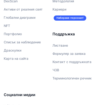
DexScan
Методология
Активи от реалния свят
Кариери
Глобални диаграми
Набираме персонал!
NFT
Поддръжка
Портфолио
Списък за наблюдение
Листване
Драскулки
Формуляр за заявка
Карта на сайта
Контакт с поддръжката
ЧЗВ
Терминологичен речник
Социални медии