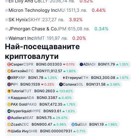
Eli Lilly And Co
LLY
2036,74 лв.
0.52%
Micron Technology Inc
MU
1511,3 лв.
0.44%
SK Hynix
SKHY
237,27 лв.
3.92%
JPmorgan Chase & Co
JPM
615,08 лв.
0.34%
Walmart Inc
WMT
191,97 лв.
0.20%
Най-посещаваните
криптовалути
Casper
CSPR
BGN0.003303
ADI
ADI
BGN11.79
0.11%
1.35%
Биткойн
BTC
BGN111,912.57
1.80%
XRP
XRP
BGN1.78
Етериум
ETH
BGN3,300.08
1.26%
1.67%
Pi
PI
BGN0.1539
Солана
SOL
BGN131.58
0.25%
3.06%
Tutorial
TUT
BGN0.2603
133.62%
Кардано
ADA
BGN0.3387
0.40%
PAX Gold
PAXG
BGN7,472.35
1.76%
Hyperliquid
HYPE
BGN93.61
1.63%
Audiera
BEAT
BGN5.75
29.47%
Zcash
ZEC
BGN900.47
Sui
SUI
BGN1.19
5.96%
1.96%
Шиба Ину
SHIB
BGN0.000007931
0.71%