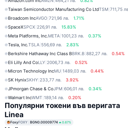
Amazon.com Inc
AMZN
464,21 лв.
0.82%
Taiwan Semiconductor Manufacturing Co Ltd
TSM
711,75 лв
Broadcom Inc
AVGO
721,96 лв.
1.71%
SpaceX
SPCX
226,91 лв.
15.83%
Meta Platforms, Inc.
META
1001,23 лв.
0.37%
Tesla, Inc.
TSLA
556,69 лв.
2.83%
Berkshire Hathaway Inc Class B
BRK.B
882,27 лв.
0.54%
Eli Lilly And Co
LLY
2006,73 лв.
0.52%
Micron Technology Inc
MU
1489,03 лв.
0.44%
SK Hynix
SKHY
233,77 лв.
3.92%
JPmorgan Chase & Co
JPM
606,01 лв.
0.34%
Walmart Inc
WMT
189,14 лв.
0.20%
Популярни токени във веригата
Linea
Foxy
FOXY
BGN0.00009774
0.67%