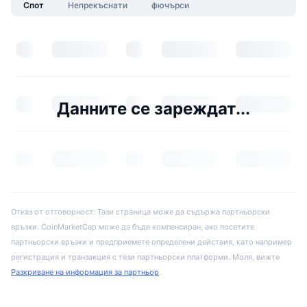
Спот
Непрекъснати
фючърси
Данните се зареждат...
Отказ от отговорност: Тази страница може да съдържа партньорски
връзки. CoinMarketCap може да бъде компенсиран, ако посетите
партньорски връзки и предприемете определени действия, като например
регистрация и транзакция с тези партньорски платформи. Моля, вижте
Разкриване на информация за партньор
.