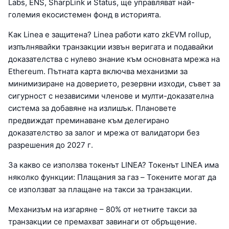
Labs, ENS, SharpLink и Status, ще управляват най-
големия екосистемен фонд в историята.
Как Linea е защитена? Linea работи като zkEVM rollup,
изпълнявайки транзакции извън веригата и подавайки
доказателства с нулево знание към основната мрежа на
Ethereum. Пътната карта включва механизми за
минимизиране на доверието, резервни изходи, съвет за
сигурност с независими членове и мулти-доказателна
система за добавяне на излишък. Плановете
предвиждат преминаване към делегирано
доказателство за залог и мрежа от валидатори без
разрешения до 2027 г.
За какво се използва токенът LINEA? Токенът LINEA има
няколко функции: Плащания за газ – Токените могат да
се използват за плащане на такси за транзакции.
Механизъм на изгаряне – 80% от нетните такси за
транзакции се премахват завинаги от обръщение.