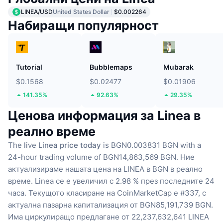
LINEA/USD
United States Dollar
$0.002264
Набиращи популярност
Tutorial
Bubblemaps
Mubarak
$0.1568
$0.02477
$0.01906
141.35%
92.63%
29.35%
Ценова информация за Linea в
реално време
The live
Linea price today
is BGN0.003831 BGN with a
24-hour trading volume of BGN14,863,569 BGN.
Ние
актуализираме нашата цена на LINEA в BGN в реално
време.
Linea се е увеличил с 2.98 % през последните 24
часа.
Текущото класиране на CoinMarketCap е #337, с
актуална пазарна капитализация от BGN85,191,739 BGN.
Има циркулиращо предлагане от 22,237,632,641 LINEA