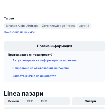
Портфейли
Предстоящи продажби
Проценти на финансиране
Научете и спечелете
UCID
27657
Тагове
Календари
Binance Alpha Airdrops
Zero Knowledge Proofs
Layer 2
Показване на всички
ICO календар
Boost
Повече информация
Календар на събитията
Притежавате ли този проект?
Актуализиране на информацията за токена
Изпращане на отключвания на токени
Заявете значка на общността
Linea пазари
Всички
CEX
DEX
Филтри