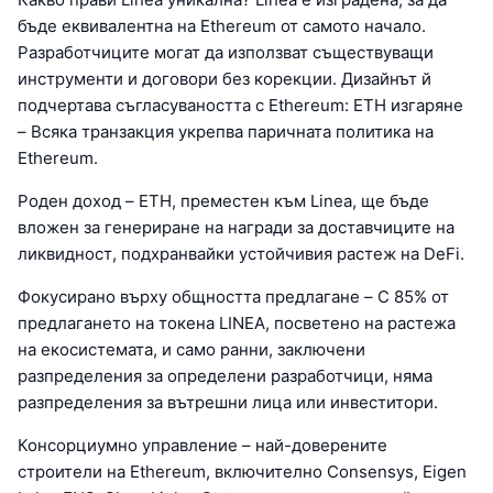
бъде еквивалентна на Ethereum от самото начало.
Разработчиците могат да използват съществуващи
инструменти и договори без корекции. Дизайнът й
подчертава съгласуваността с Ethereum: ETH изгаряне
– Всяка транзакция укрепва паричната политика на
Ethereum.
Роден доход – ETH, преместен към Linea, ще бъде
вложен за генериране на награди за доставчиците на
ликвидност, подхранвайки устойчивия растеж на DeFi.
Фокусирано върху общността предлагане – С 85% от
предлагането на токена LINEA, посветено на растежа
на екосистемата, и само ранни, заключени
разпределения за определени разработчици, няма
разпределения за вътрешни лица или инвеститори.
Консорциумно управление – най-доверените
строители на Ethereum, включително Consensys, Eigen