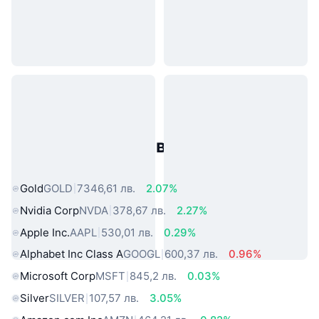
Популярни активи от реалния
свят
Gold
GOLD
7346,61 лв.
2.07%
Nvidia Corp
NVDA
378,67 лв.
2.27%
Apple Inc.
AAPL
530,01 лв.
0.29%
Alphabet Inc Class A
GOOGL
600,37 лв.
0.96%
Microsoft Corp
MSFT
845,2 лв.
0.03%
Silver
SILVER
107,57 лв.
3.05%