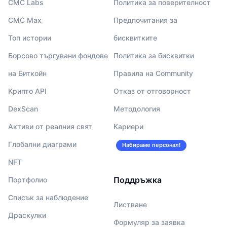
CMC Labs
Политика за поверителност
CMC Max
Предпочитания за
Топ истории
бисквитките
Борсово търгувани фондове
Политика за бисквитки
на Биткойн
Правила на Community
Крипто API
Отказ от отговорност
DexScan
Методология
Активи от реалния свят
Кариери
Глобални диаграми
Набираме персонал!
NFT
Поддръжка
Портфолио
Списък за наблюдение
Листване
Драскулки
Формуляр за заявка