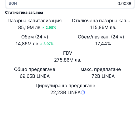
BGN
Набиращи популярност
Крипто ETF-и
Научете повече
CMC MCP
Статистика за Linea
Пазарна капитализация
Ново
Отключена пазарна капитали
Борсово търгувани фондове на Биткойн
x402
Новини
85,19M лв.
115,86M лв.
2.98%
Крипто
Борсово търгувани фондове на Етериум
Обем (24 ч)
Обем/паз.кап. (24 ч)
Academy
14,86M лв.
17,44%
3.97%
Политика
FDV
Технически анализ
Изследвания
275,86M лв.
Спорт
Общо предлагане
макс. предлагане
RSI
Видеоклипове
69,65B LINEA
72B LINEA
Финанси
MACD
Циркулиращо предлагане
Терминологичен речник
22,23B LINEA
Технологии
Уебсайт
Website
Whitepaper
Деривати
Кампании
Социални медии
NFT
Преглед
Airdrop събития
Договори
0x1789...afbb04
4.1
Рейтинг (CertiK)
Обща NFT статистика
Ликвидации
Диамантени награди
Експлоръри
lineascan.build