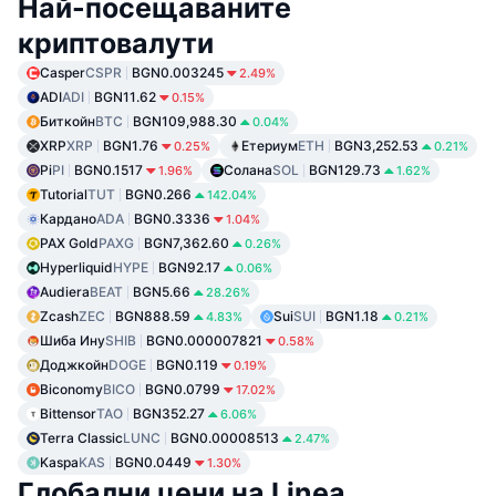
Най-посещаваните
криптовалути
Casper
CSPR
BGN0.003245
2.49%
ADI
ADI
BGN11.62
0.15%
Биткойн
BTC
BGN109,988.30
0.04%
XRP
XRP
BGN1.76
Етериум
ETH
BGN3,252.53
0.25%
0.21%
Pi
PI
BGN0.1517
Солана
SOL
BGN129.73
1.96%
1.62%
Tutorial
TUT
BGN0.266
142.04%
Кардано
ADA
BGN0.3336
1.04%
PAX Gold
PAXG
BGN7,362.60
0.26%
Hyperliquid
HYPE
BGN92.17
0.06%
Audiera
BEAT
BGN5.66
28.26%
Zcash
ZEC
BGN888.59
Sui
SUI
BGN1.18
4.83%
0.21%
Шиба Ину
SHIB
BGN0.000007821
0.58%
Доджкойн
DOGE
BGN0.119
0.19%
Biconomy
BICO
BGN0.0799
17.02%
Bittensor
TAO
BGN352.27
6.06%
Terra Classic
LUNC
BGN0.00008513
2.47%
Kaspa
KAS
BGN0.0449
1.30%
Глобални цени на Linea