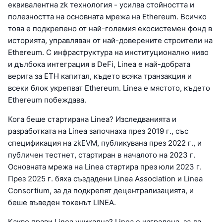
еквивалентна zk технология - усилва стойността и
полезността на основната мрежа на Ethereum. Всичко
това е подкрепено от най-големия екосистемен фонд в
историята, управляван от най-доверените строители на
Ethereum. С инфраструктура на институционално ниво
и дълбока интеграция в DeFi, Linea е най-добрата
верига за ETH капитал, където всяка транзакция и
всеки блок укрепват Ethereum. Linea е мястото, където
Ethereum побеждава.
Кога беше стартирана Linea? Изследванията и
разработката на Linea започнаха през 2019 г., със
спецификация на zkEVM, публикувана през 2022 г., и
публичен тестнет, стартиран в началото на 2023 г.
Основната мрежа на Linea стартира през юли 2023 г.
През 2025 г. бяха създадени Linea Association и Linea
Consortium, за да подкрепят децентрализацията, и
беше въведен токенът LINEA.
Какво прави Linea уникална? Linea е изградена, за да