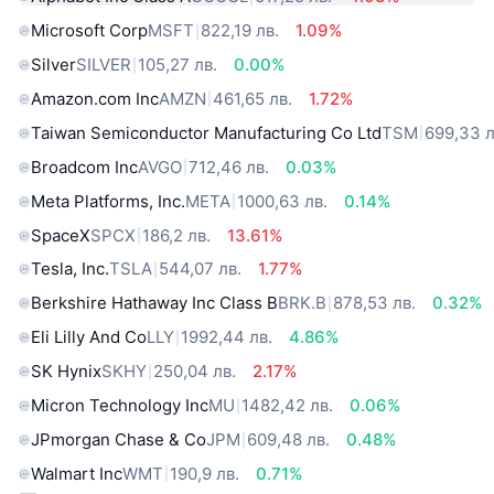
Microsoft Corp
MSFT
822,19 лв.
1.09%
Silver
SILVER
105,27 лв.
0.00%
Amazon.com Inc
AMZN
461,65 лв.
1.72%
Taiwan Semiconductor Manufacturing Co Ltd
TSM
699,33 л
Broadcom Inc
AVGO
712,46 лв.
0.03%
Meta Platforms, Inc.
META
1000,63 лв.
0.14%
SpaceX
SPCX
186,2 лв.
13.61%
Tesla, Inc.
TSLA
544,07 лв.
1.77%
Berkshire Hathaway Inc Class B
BRK.B
878,53 лв.
0.32%
Eli Lilly And Co
LLY
1992,44 лв.
4.86%
SK Hynix
SKHY
250,04 лв.
2.17%
Micron Technology Inc
MU
1482,42 лв.
0.06%
JPmorgan Chase & Co
JPM
609,48 лв.
0.48%
Walmart Inc
WMT
190,9 лв.
0.71%