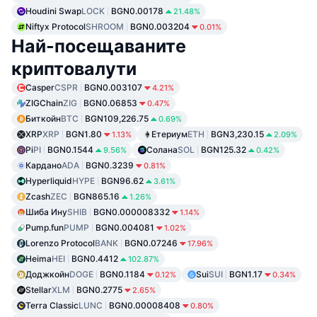
Houdini Swap
LOCK
BGN0.00178
21.48%
Niftyx Protocol
SHROOM
BGN0.003204
0.01%
Най-посещаваните
криптовалути
Casper
CSPR
BGN0.003107
4.21%
ZIGChain
ZIG
BGN0.06853
0.47%
Биткойн
BTC
BGN109,226.75
0.69%
XRP
XRP
BGN1.80
Етериум
ETH
BGN3,230.15
1.13%
2.09%
Pi
PI
BGN0.1544
Солана
SOL
BGN125.32
9.56%
0.42%
Кардано
ADA
BGN0.3239
0.81%
Hyperliquid
HYPE
BGN96.62
3.61%
Zcash
ZEC
BGN865.16
1.26%
Шиба Ину
SHIB
BGN0.000008332
1.14%
Pump.fun
PUMP
BGN0.004081
1.02%
Lorenzo Protocol
BANK
BGN0.07246
17.96%
Heima
HEI
BGN0.4412
102.87%
Доджкойн
DOGE
BGN0.1184
Sui
SUI
BGN1.17
0.12%
0.34%
Stellar
XLM
BGN0.2775
2.65%
Terra Classic
LUNC
BGN0.00008408
0.80%