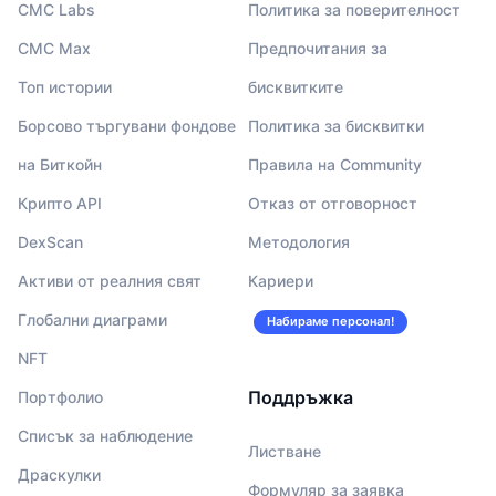
CMC Labs
Политика за поверителност
CMC Max
Предпочитания за
Топ истории
бисквитките
Борсово търгувани фондове
Политика за бисквитки
на Биткойн
Правила на Community
Крипто API
Отказ от отговорност
DexScan
Методология
Активи от реалния свят
Кариери
Глобални диаграми
Набираме персонал!
NFT
Поддръжка
Портфолио
Списък за наблюдение
Листване
Драскулки
Формуляр за заявка