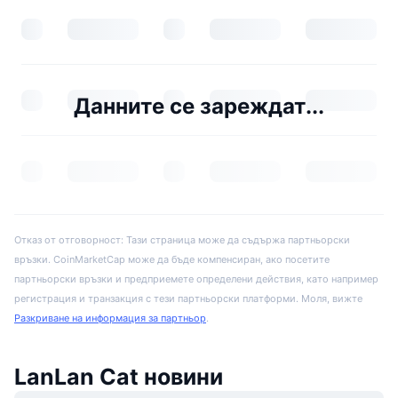
Данните се зареждат...
Отказ от отговорност: Тази страница може да съдържа партньорски
връзки. CoinMarketCap може да бъде компенсиран, ако посетите
партньорски връзки и предприемете определени действия, като например
регистрация и транзакция с тези партньорски платформи. Моля, вижте
Разкриване на информация за партньор
.
LanLan Cat новини