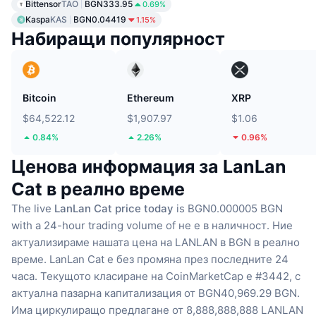
Bittensor
TAO
BGN333.95
0.69%
Kaspa
KAS
BGN0.04419
1.15%
Набиращи популярност
Bitcoin
Ethereum
XRP
$64,522.12
$1,907.97
$1.06
0.84%
2.26%
0.96%
Ценова информация за LanLan
Cat в реално време
The live
LanLan Cat price today
is BGN0.000005 BGN
with a 24-hour trading volume of не е в наличност.
Ние
актуализираме нашата цена на LANLAN в BGN в реално
време.
LanLan Cat е без промяна през последните 24
часа.
Текущото класиране на CoinMarketCap е #3442, с
актуална пазарна капитализация от BGN40,969.29 BGN.
Има циркулиращо предлагане от 8,888,888,888 LANLAN