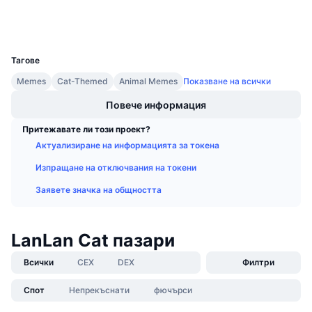
Портфейли
Предстоящи продажби
Проценти на финансиране
Научете и спечелете
UCID
36574
Тагове
Календари
Memes
Cat-Themed
Animal Memes
Показване на всички
ICO календар
Повече информация
Притежавате ли този проект?
Календар на събитията
Актуализиране на информацията за токена
Изпращане на отключвания на токени
Заявете значка на общността
LanLan Cat пазари
Всички
CEX
DEX
Филтри
Спот
Непрекъснати
фючърси