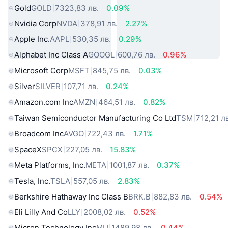
Gold
GOLD
7323,83 лв.
0.09%
Nvidia Corp
NVDA
378,91 лв.
2.27%
Apple Inc.
AAPL
530,35 лв.
0.29%
Alphabet Inc Class A
GOOGL
600,76 лв.
0.96%
Microsoft Corp
MSFT
845,75 лв.
0.03%
Silver
SILVER
107,71 лв.
0.24%
Amazon.com Inc
AMZN
464,51 лв.
0.82%
Taiwan Semiconductor Manufacturing Co Ltd
TSM
712,21 л
Broadcom Inc
AVGO
722,43 лв.
1.71%
SpaceX
SPCX
227,05 лв.
15.83%
Meta Platforms, Inc.
META
1001,87 лв.
0.37%
Tesla, Inc.
TSLA
557,05 лв.
2.83%
Berkshire Hathaway Inc Class B
BRK.B
882,83 лв.
0.54%
Eli Lilly And Co
LLY
2008,02 лв.
0.52%
Micron Technology Inc
MU
1489,98 лв.
0.44%