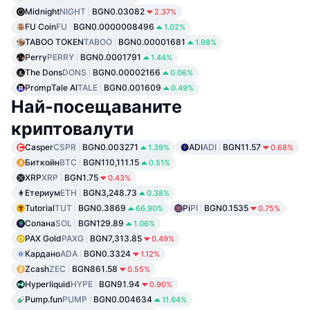
Midnight
NIGHT
BGN0.03082
2.37%
FU Coin
FU
BGN0.0000008496
1.02%
TABOO TOKEN
TABOO
BGN0.00001681
1.98%
Perry
PERRY
BGN0.0001791
1.44%
The Dons
DONS
BGN0.00002166
0.06%
PrompTale AI
TALE
BGN0.001609
0.49%
Най-посещаваните
криптовалути
Casper
CSPR
BGN0.003271
ADI
ADI
BGN11.57
1.39%
0.68%
Биткойн
BTC
BGN110,111.15
0.51%
XRP
XRP
BGN1.75
0.43%
Етериум
ETH
BGN3,248.73
0.38%
Tutorial
TUT
BGN0.3869
Pi
PI
BGN0.1535
66.90%
0.75%
Солана
SOL
BGN129.89
1.06%
PAX Gold
PAXG
BGN7,313.85
0.49%
Кардано
ADA
BGN0.3324
1.12%
Zcash
ZEC
BGN861.58
0.55%
Hyperliquid
HYPE
BGN91.94
0.90%
Pump.fun
PUMP
BGN0.004634
11.64%