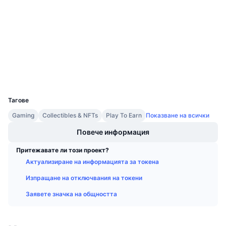
Договори
Предстоящи продажби
Проценти на финансиране
Научете и спечелете
3.5
Рейтинг (CertiK)
Одити
Календари
Експлоръри
bscscan.com
Портфейли
ICO календар
UCID
11291
Календар на събитията
Тагове
Gaming
Collectibles & NFTs
Play To Earn
Показване на всички
Повече информация
Притежавате ли този проект?
Актуализиране на информацията за токена
Изпращане на отключвания на токени
Заявете значка на общността