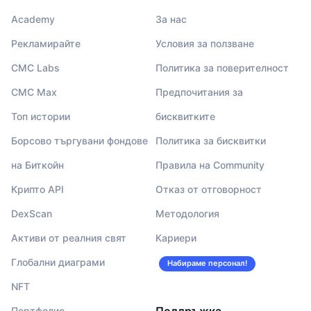
Academy
За нас
Рекламирайте
Условия за ползване
CMC Labs
Политика за поверителност
CMC Max
Предпочитания за
Топ истории
бисквитките
Борсово търгувани фондове
Политика за бисквитки
на Биткойн
Правила на Community
Крипто API
Отказ от отговорност
DexScan
Методология
Активи от реалния свят
Кариери
Глобални диаграми
Набираме персонал!
NFT
Портфолио