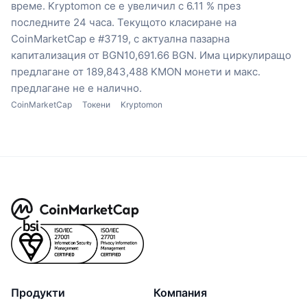
време.
Kryptomon се е увеличил с 6.11 % през
последните 24 часа.
Текущото класиране на
CoinMarketCap е #3719, с актуална пазарна
капитализация от BGN10,691.66 BGN.
Има циркулиращо
предлагане от 189,843,488 KMON монети
и макс.
предлагане не е налично.
CoinMarketCap
Токени
Kryptomon
Продукти
Компания