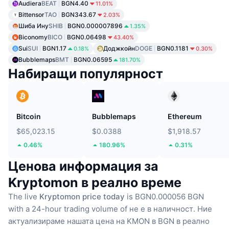
Audiera
BEAT
BGN4.40
11.01%
Bittensor
TAO
BGN343.67
2.03%
Шиба Ину
SHIB
BGN0.000007896
1.35%
Biconomy
BICO
BGN0.06498
43.40%
Sui
SUI
BGN1.17
Доджкойн
DOGE
BGN0.1181
0.18%
0.30%
Bubblemaps
BMT
BGN0.06595
181.70%
Набиращи популярност
Bitcoin
Bubblemaps
Ethereum
$65,023.15
$0.0388
$1,918.57
0.46%
180.96%
0.31%
Ценова информация за
Kryptomon в реално време
The live
Kryptomon price today
is BGN0.000056 BGN
with a 24-hour trading volume of не е в наличност.
Ние
актуализираме нашата цена на KMON в BGN в реално