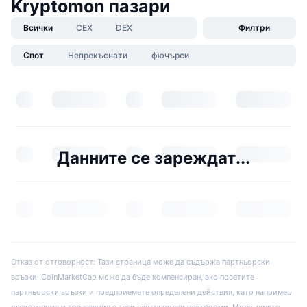
Kryptomon пазари
Всички
CEX
DEX
Филтри
Спот
Непрекъснати
фючърси
Данните се зареждат...
Отказ от отговорност: Тази страница може да съдържа партньорски
връзки. CoinMarketCap може да бъде компенсиран, ако посетите
партньорски връзки и предприемете определени действия, като например
регистрация и транзакция с тези партньорски платформи. Моля, вижте