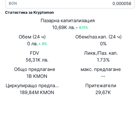
BGN
Набиращи популярност
Крипто ETF-и
Научете повече
CMC MCP
Статистика за Kryptomon
Ново
Пазарна капитализация
Борсово търгувани фондове на Биткойн
x402
Новини
10,69K лв.
6.11%
Крипто
Борсово търгувани фондове на Етериум
Обем (24 ч)
Обем/паз.кап. (24 ч)
Academy
0 лв.
0%
0%
Политика
FDV
Ликв./Паз. кап.
Технически анализ
Изследвания
56,31K лв.
1.73%
Спорт
Общо предлагане
макс. предлагане
RSI
Видеоклипове
1B KMON
--
Финанси
MACD
Циркулиращо предлагане
Притежатели
Терминологичен речник
189,84M KMON
29,67K
Технологии
Website
Whitepaper
Деривати
Кампании
Уебсайт
NFT
Преглед
Airdrop събития
Социални медии
Обща NFT статистика
Ликвидации
Диамантени награди
0xc417...1e3436