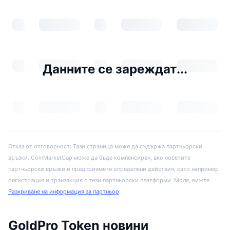
Данните се зареждат...
Отказ от отговорност: Тази страница може да съдържа партньорски
връзки. CoinMarketCap може да бъде компенсиран, ако посетите
партньорски връзки и предприемете определени действия, като например
регистрация и транзакция с тези партньорски платформи. Моля, вижте
Разкриване на информация за партньор
.
GoldPro Token новини