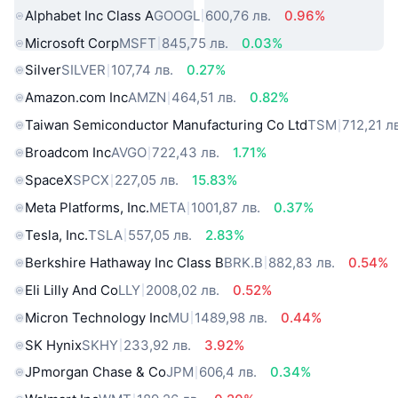
Alphabet Inc Class A
GOOGL
600,76 лв.
0.96%
Microsoft Corp
MSFT
845,75 лв.
0.03%
Silver
SILVER
107,74 лв.
0.27%
Amazon.com Inc
AMZN
464,51 лв.
0.82%
Taiwan Semiconductor Manufacturing Co Ltd
TSM
712,21 л
Broadcom Inc
AVGO
722,43 лв.
1.71%
SpaceX
SPCX
227,05 лв.
15.83%
Meta Platforms, Inc.
META
1001,87 лв.
0.37%
Tesla, Inc.
TSLA
557,05 лв.
2.83%
Berkshire Hathaway Inc Class B
BRK.B
882,83 лв.
0.54%
Eli Lilly And Co
LLY
2008,02 лв.
0.52%
Micron Technology Inc
MU
1489,98 лв.
0.44%
SK Hynix
SKHY
233,92 лв.
3.92%
JPmorgan Chase & Co
JPM
606,4 лв.
0.34%