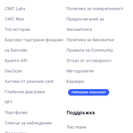
CMC Labs
Политика за поверителност
CMC Max
Предпочитания за
Топ истории
бисквитките
Борсово търгувани фондове
Политика за бисквитки
на Биткойн
Правила на Community
Крипто API
Отказ от отговорност
DexScan
Методология
Активи от реалния свят
Кариери
Глобални диаграми
Набираме персонал!
NFT
Поддръжка
Портфолио
Списък за наблюдение
Листване