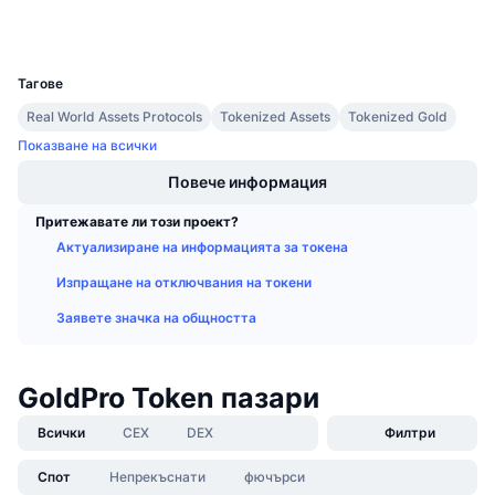
Портфейли
Предстоящи продажби
Проценти на финансиране
Научете и спечелете
UCID
28380
Тагове
Календари
Real World Assets Protocols
Tokenized Assets
Tokenized Gold
Показване на всички
ICO календар
Повече информация
Календар на събитията
Притежавате ли този проект?
Актуализиране на информацията за токена
Изпращане на отключвания на токени
Заявете значка на общността
GoldPro Token пазари
Всички
CEX
DEX
Филтри
Спот
Непрекъснати
фючърси