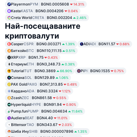
Playermon
PYM
BGN0.0005608
14.31%
Kasta
KASTA
BGN0.0004206
0.04%
Creta World
CRETA
BGN0.002204
2.46%
Най-посещаваните
криптовалути
Casper
CSPR
BGN0.003271
ADI
ADI
BGN11.57
1.39%
0.68%
Биткойн
BTC
BGN110,111.15
0.51%
XRP
XRP
BGN1.75
0.43%
Етериум
ETH
BGN3,248.73
0.38%
Tutorial
TUT
BGN0.3869
Pi
PI
BGN0.1535
66.90%
0.75%
Солана
SOL
BGN129.89
1.06%
PAX Gold
PAXG
BGN7,313.85
0.49%
Кардано
ADA
BGN0.3324
1.12%
Zcash
ZEC
BGN861.58
0.55%
Hyperliquid
HYPE
BGN91.94
0.90%
Pump.fun
PUMP
BGN0.004634
11.64%
Audiera
BEAT
BGN4.40
11.01%
Bittensor
TAO
BGN343.67
2.03%
Шиба Ину
SHIB
BGN0.000007896
1.35%