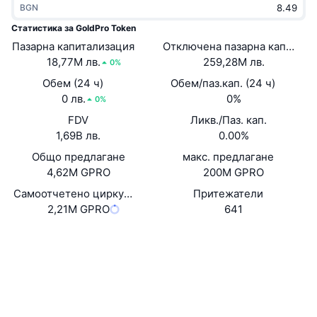
BGN
Набиращи популярност
Крипто ETF-и
Научете повече
CMC MCP
Статистика за GoldPro Token
Пазарна капитализация
Ново
Отключена пазарна капитали
Борсово търгувани фондове на Биткойн
x402
Новини
18,77M лв.
259,28M лв.
0%
Крипто
Борсово търгувани фондове на Етериум
Обем (24 ч)
Обем/паз.кап. (24 ч)
Academy
0 лв.
0%
0%
Политика
FDV
Ликв./Паз. кап.
Технически анализ
Изследвания
1,69B лв.
0.00%
Спорт
Общо предлагане
макс. предлагане
RSI
Видеоклипове
4,62M GPRO
200M GPRO
Финанси
MACD
Самоотчетено циркулиращо предлагане
Притежатели
Терминологичен речник
2,21M GPRO
641
Технологии
Уебсайт
Website
Whitepaper
Деривати
Кампании
Социални медии
NFT
Преглед
Airdrop събития
Договори
0xACe7...cB7826
2.9
Рейтинг (CertiK)
Обща NFT статистика
Ликвидации
Диамантени награди
Експлоръри
polygonscan.com