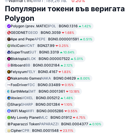
Walmart Inc
WMT
189,26 лв.
0.20%
Популярни токени във веригата
Polygon
Polygon (prev. MATIC)
POL
BGN0.1316
1.42%
GEODNET
GEOD
BGN0.3059
1.68%
Ape and Pepe
APEPE
BGN0.000001591
0.51%
ViciCoin
VCNT
BGN27.99
0.25%
SuperTrust
SUT
BGN0.3319
10.64%
Bloktopia
BLOK
BGN0.000007522
5.01%
Bitboard
BB
BGN0.0002184
2.12%
Felysyum
FELY
BGN0.4167
1.83%
Nakamoto Games
NAKA
BGN0.04629
8.00%
FooDriver
FDC
BGN0.03489
0.15%
EarthMeta
EMT
BGN0.0001361
13.18%
Voxies
VOXEL
BGN0.005212
1.48%
Sharp
SHARP
BGN0.001284
1.10%
WiFi Map
WIFI
BGN0.0005286
0.55%
My Lovely Planet
MLC
BGN0.01912
4.75%
Paparazzi Token
PAPARAZZI
BGN0.0004377
0.10%
Cipher
CPR
BGN0.0001548
23.11%