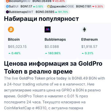
Biconomy
BICO
BGN0.06498
43.40%
Sui
SUI
BGN1.17
Доджкойн
DOGE
BGN0.1181
0.18%
0.30%
Bubblemaps
BMT
BGN0.06595
181.70%
Набиращи популярност
Bitcoin
Bubblemaps
Ethereum
$65,023.15
$0.0388
$1,918.57
0.46%
180.96%
0.31%
Ценова информация за GoldPro
Token в реално време
The live
GoldPro Token price today
is BGN8.49 BGN with
a 24-hour trading volume of не е в наличност.
Ние
актуализираме нашата цена на GPRO в BGN в реално
време.
GoldPro Token е намалял с 0.01 % през
последните 24 часа.
Текущото класиране на
CoinMarketCap е #6310, с актуална пазарна