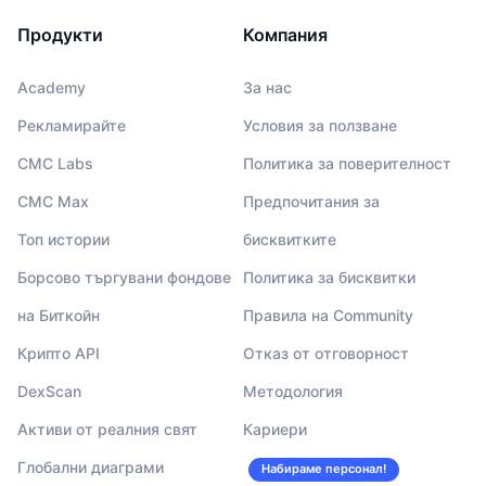
Продукти
Компания
Academy
За нас
Рекламирайте
Условия за ползване
CMC Labs
Политика за поверителност
CMC Max
Предпочитания за
Топ истории
бисквитките
Борсово търгувани фондове
Политика за бисквитки
на Биткойн
Правила на Community
Крипто API
Отказ от отговорност
DexScan
Методология
Активи от реалния свят
Кариери
Глобални диаграми
Набираме персонал!