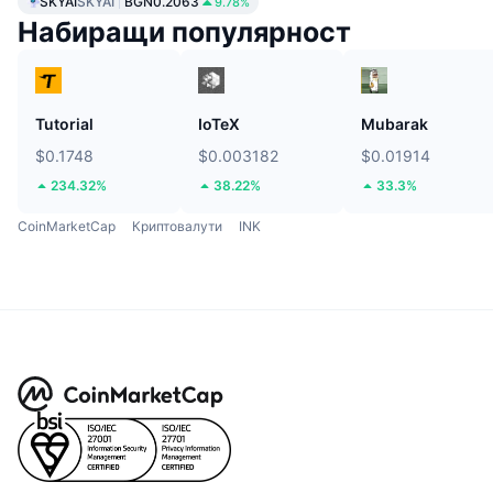
SKYAI
SKYAI
BGN0.2063
9.78%
Набиращи популярност
Tutorial
IoTeX
Mubarak
$0.1748
$0.003182
$0.01914
234.32%
38.22%
33.3%
CoinMarketCap
Криптовалути
INK