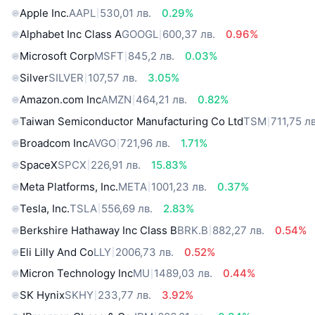
Apple Inc.
AAPL
530,01 лв.
0.29%
Alphabet Inc Class A
GOOGL
600,37 лв.
0.96%
Microsoft Corp
MSFT
845,2 лв.
0.03%
Silver
SILVER
107,57 лв.
3.05%
Amazon.com Inc
AMZN
464,21 лв.
0.82%
Taiwan Semiconductor Manufacturing Co Ltd
TSM
711,75 лв
Broadcom Inc
AVGO
721,96 лв.
1.71%
SpaceX
SPCX
226,91 лв.
15.83%
Meta Platforms, Inc.
META
1001,23 лв.
0.37%
Tesla, Inc.
TSLA
556,69 лв.
2.83%
Berkshire Hathaway Inc Class B
BRK.B
882,27 лв.
0.54%
Eli Lilly And Co
LLY
2006,73 лв.
0.52%
Micron Technology Inc
MU
1489,03 лв.
0.44%
SK Hynix
SKHY
233,77 лв.
3.92%