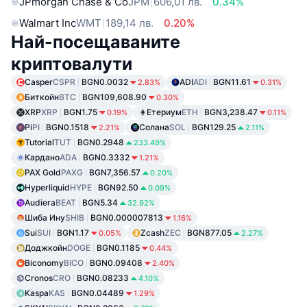
JPmorgan Chase & Co
JPM
606,01 лв.
0.34%
Walmart Inc
WMT
189,14 лв.
0.20%
Най-посещаваните
криптовалути
Casper
CSPR
BGN0.0032
ADI
ADI
BGN11.61
2.83%
0.31%
Биткойн
BTC
BGN109,608.90
0.30%
XRP
XRP
BGN1.75
Етериум
ETH
BGN3,238.47
0.19%
0.11%
Pi
PI
BGN0.1518
Солана
SOL
BGN129.25
2.21%
2.11%
Tutorial
TUT
BGN0.2948
233.49%
Кардано
ADA
BGN0.3332
1.21%
PAX Gold
PAXG
BGN7,356.57
0.20%
Hyperliquid
HYPE
BGN92.50
0.09%
Audiera
BEAT
BGN5.34
32.92%
Шиба Ину
SHIB
BGN0.000007813
1.16%
Sui
SUI
BGN1.17
Zcash
ZEC
BGN877.05
0.05%
2.27%
Доджкойн
DOGE
BGN0.1185
0.44%
Biconomy
BICO
BGN0.09408
2.40%
Cronos
CRO
BGN0.08233
4.10%
Kaspa
KAS
BGN0.04489
1.29%