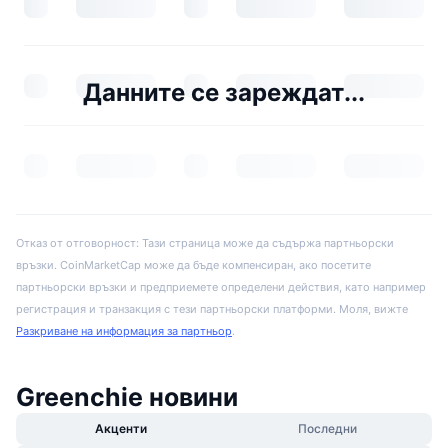
Данните се зареждат...
Отказ от отговорност: Тази страница може да съдържа партньорски
връзки. CoinMarketCap може да бъде компенсиран, ако посетите
партньорски връзки и предприемете определени действия, като например
регистрация и транзакция с тези партньорски платформи. Моля, вижте
Разкриване на информация за партньор
.
Greenchie новини
Акценти
Последни