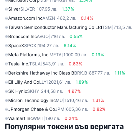
Microsoft Corp
MSFT
846,91 лв.
2.54%
Silver
SILVER
107,95 лв.
1.37%
Amazon.com Inc
AMZN
462,2 лв.
0.14%
Taiwan Semiconductor Manufacturing Co Ltd
TSM
713,5 лв
Broadcom Inc
AVGO
716 лв.
0.55%
SpaceX
SPCX
194,27 лв.
6.14%
Meta Platforms, Inc.
META
1000,09 лв.
0.19%
Tesla, Inc.
TSLA
543,91 лв.
0.63%
Berkshire Hathaway Inc Class B
BRK.B
887,77 лв.
1.11%
Eli Lilly And Co
LLY
2021,61 лв.
1.89%
SK Hynix
SKHY
244,58 лв.
4.97%
Micron Technology Inc
MU
1510,46 лв.
1.31%
JPmorgan Chase & Co
JPM
605,36 лв.
0.82%
Walmart Inc
WMT
190 лв.
0.24%
Популярни токени във веригата