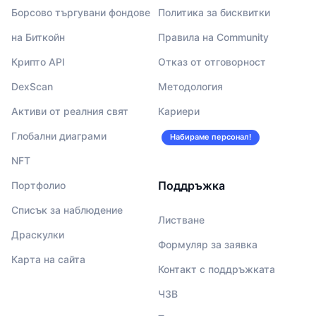
Борсово търгувани фондове
Политика за бисквитки
на Биткойн
Правила на Community
Крипто API
Отказ от отговорност
DexScan
Методология
Активи от реалния свят
Кариери
Глобални диаграми
Набираме персонал!
NFT
Поддръжка
Портфолио
Списък за наблюдение
Листване
Драскулки
Формуляр за заявка
Карта на сайта
Контакт с поддръжката
ЧЗВ