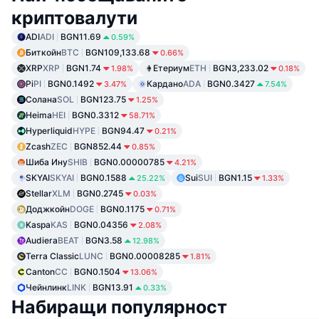
криптовалути
ADI
ADI
BGN11.69
0.59%
Биткойн
BTC
BGN109,133.68
0.66%
XRP
XRP
BGN1.74
Етериум
ETH
BGN3,233.02
1.98%
0.18%
Pi
PI
BGN0.1492
Кардано
ADA
BGN0.3427
3.47%
7.54%
Солана
SOL
BGN123.75
1.25%
Heima
HEI
BGN0.3312
58.71%
Hyperliquid
HYPE
BGN94.47
0.21%
Zcash
ZEC
BGN852.44
0.85%
Шиба Ину
SHIB
BGN0.00000785
4.21%
SKYAI
SKYAI
BGN0.1588
Sui
SUI
BGN1.15
25.22%
1.33%
Stellar
XLM
BGN0.2745
0.03%
Доджкойн
DOGE
BGN0.1175
0.71%
Kaspa
KAS
BGN0.04356
2.08%
Audiera
BEAT
BGN3.58
12.98%
Terra Classic
LUNC
BGN0.00008285
1.81%
Canton
CC
BGN0.1504
13.06%
Чейнлинк
LINK
BGN13.91
0.33%
Набиращи популярност