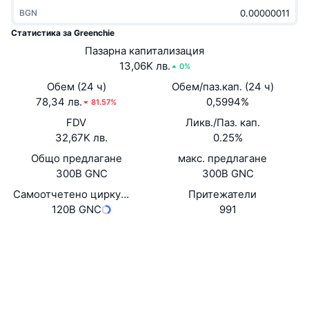
Набиращи популярност
Крипто ETF-и
BGN
Научете повече
CMC MCP
Статистика за Greenchie
Ново
Борсово търгувани фондове на Биткойн
Пазарна капитализация
x402
Новини
13,06K лв.
0%
Крипто
Борсово търгувани фондове на Етериум
Обем (24 ч)
Обем/паз.кап. (24 ч)
Academy
78,34 лв.
0,5994%
81.57%
Политика
Технически анализ
FDV
Ликв./Паз. кап.
Изследвания
32,67K лв.
0.25%
Спорт
RSI
Видеоклипове
Общо предлагане
макс. предлагане
300B GNC
300B GNC
Финанси
MACD
Терминологичен речник
Самоотчетено циркулиращо предлагане
Притежатели
120B GNC
991
Технологии
Деривати
Кампании
Уебсайт
Website
Социални медии
NFT
Преглед
Airdrop събития
Договори
0xd1ae...afe64a
Обща NFT статистика
Експлоръри
bscscan.com
Ликвидации
Диамантени награди
Портфейли