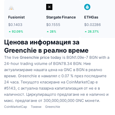
Fusionist
Stargate Finance
ETHGas
$0.1403
$0.1555
$0.02286
92.09%
28%
28.37%
Ценова информация за
Greenchie в реално време
The live
Greenchie price today
is BGN1.09e-7 BGN with a
24-hour trading volume of BGN78.34 BGN.
Ние
актуализираме нашата цена на GNC в BGN в реално
време.
Greenchie е намалял с 0.07 % през последните
24 часа.
Текущото класиране на CoinMarketCap е
#5143, с актуална пазарна капитализация от не е в
наличност.
Циркулиращото предлагане не е налично
и
макс. предлагане от 300,000,000,000 GNC монети.
CoinMarketCap
Токени
Greenchie