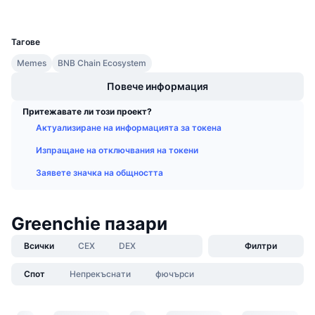
Предстоящи продажби
UCID
Проценти на финансиране
36498
Научете и спечелете
Тагове
Memes
BNB Chain Ecosystem
Календари
Повече информация
ICO календар
Притежавате ли този проект?
Актуализиране на информацията за токена
Календар на събитията
Изпращане на отключвания на токени
Заявете значка на общността
Greenchie пазари
Всички
CEX
DEX
Филтри
Спот
Непрекъснати
фючърси