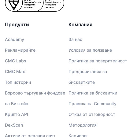
Продукти
Компания
Academy
За нас
Рекламирайте
Условия за ползване
CMC Labs
Политика за поверителност
CMC Max
Предпочитания за
Топ истории
бисквитките
Борсово търгувани фондове
Политика за бисквитки
на Биткойн
Правила на Community
Крипто API
Отказ от отговорност
DexScan
Методология
Активи от реалния свят
Кариери