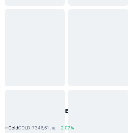
Популярни активи от реалния
свят
Gold
GOLD
7346,61 лв.
2.07%