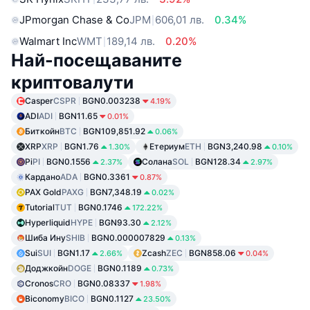
JPmorgan Chase & Co
JPM
606,01 лв.
0.34%
Walmart Inc
WMT
189,14 лв.
0.20%
Най-посещаваните
криптовалути
Casper
CSPR
BGN0.003238
4.19%
ADI
ADI
BGN11.65
0.01%
Биткойн
BTC
BGN109,851.92
0.06%
XRP
XRP
BGN1.76
Етериум
ETH
BGN3,240.98
1.30%
0.10%
Pi
PI
BGN0.1556
Солана
SOL
BGN128.34
2.37%
2.97%
Кардано
ADA
BGN0.3361
0.87%
PAX Gold
PAXG
BGN7,348.19
0.02%
Tutorial
TUT
BGN0.1746
172.22%
Hyperliquid
HYPE
BGN93.30
2.12%
Шиба Ину
SHIB
BGN0.000007829
0.13%
Sui
SUI
BGN1.17
Zcash
ZEC
BGN858.06
2.66%
0.04%
Доджкойн
DOGE
BGN0.1189
0.73%
Cronos
CRO
BGN0.08337
1.98%
Biconomy
BICO
BGN0.1127
23.50%