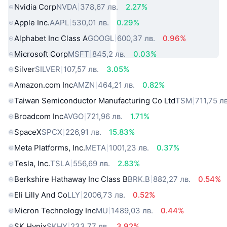
Nvidia Corp
NVDA
378,67 лв.
2.27%
Apple Inc.
AAPL
530,01 лв.
0.29%
Alphabet Inc Class A
GOOGL
600,37 лв.
0.96%
Microsoft Corp
MSFT
845,2 лв.
0.03%
Silver
SILVER
107,57 лв.
3.05%
Amazon.com Inc
AMZN
464,21 лв.
0.82%
Taiwan Semiconductor Manufacturing Co Ltd
TSM
711,75 лв
Broadcom Inc
AVGO
721,96 лв.
1.71%
SpaceX
SPCX
226,91 лв.
15.83%
Meta Platforms, Inc.
META
1001,23 лв.
0.37%
Tesla, Inc.
TSLA
556,69 лв.
2.83%
Berkshire Hathaway Inc Class B
BRK.B
882,27 лв.
0.54%
Eli Lilly And Co
LLY
2006,73 лв.
0.52%
Micron Technology Inc
MU
1489,03 лв.
0.44%
SK Hynix
SKHY
233,77 лв.
3.92%