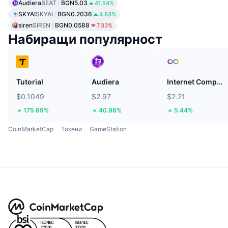
Audiera
BEAT
BGN5.03
41.54%
SKYAI
SKYAI
BGN0.2036
4.83%
siren
SIREN
BGN0.0588
7.33%
Набиращи популярност
Tutorial
Audiera
Internet Computer
$0.1049
$2.97
$2.21
175.69%
40.98%
5.44%
CoinMarketCap
Токени
GameStation