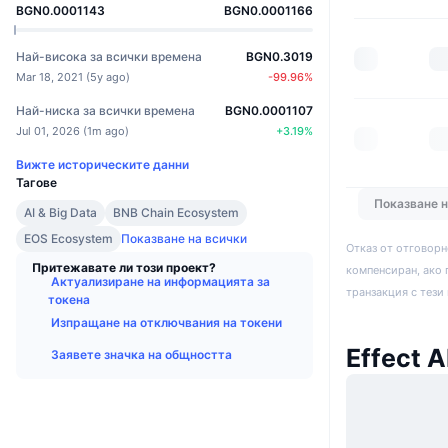
BGN0.0001143
BGN0.0001166
Най-висока за всички времена
BGN0.3019
Mar 18, 2021
(
5y ago
)
-99.96
%
Най-ниска за всички времена
BGN0.0001107
Jul 01, 2026
(
1m ago
)
+
3.19
%
Вижте историческите данни
Тагове
Показване 
AI & Big Data
BNB Chain Ecosystem
EOS Ecosystem
Показване на всички
Отказ от отговорн
Притежавате ли този проект?
компенсиран, ако 
Актуализиране на информацията за
транзакция с тези
токена
Изпращане на отключвания на токени
Effect A
Заявете значка на общността