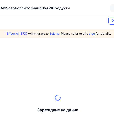
DexScan
Борси
Community
API
Продукти
D
Effect AI (EFX)
will migrate to
Solana
. Please refer to this
blog
for details.
Зареждане на данни