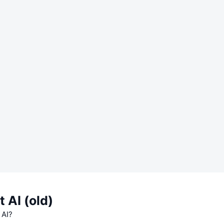
t AI (old)
 AI?