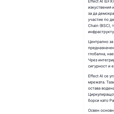
Effect AI (EF
изкуствения и
за да демокр
участие по д
Chain (BSC),
инфраструкту
Централно за 
предназначен
глобална, нае
Чрез интегрир
сигурност и 
Effect AI се 
мрежата. Таз
остава воден
Циркулиращото
борси като Pa
Освен основн