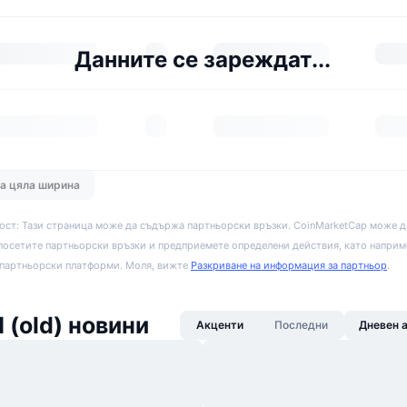
Данните се зареждат...
на цяла ширина
ост: Тази страница може да съдържа партньорски връзки. CoinMarketCap може д
посетите партньорски връзки и предприемете определени действия, като наприм
 партньорски платформи. Моля, вижте
Разкриване на информация за партньор
.
I (old) новини
Акценти
Последни
Дневен 