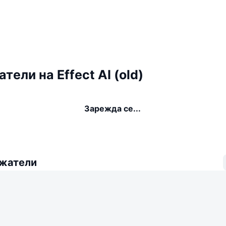
тели на Effect AI (old)
Зарежда се...
ежатели