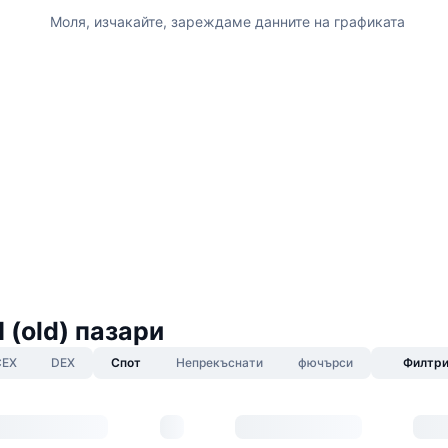
Моля, изчакайте, зареждаме данните на графиката
I (old) пазари
CEX
DEX
Спот
Непрекъснати
фючърси
Филтр