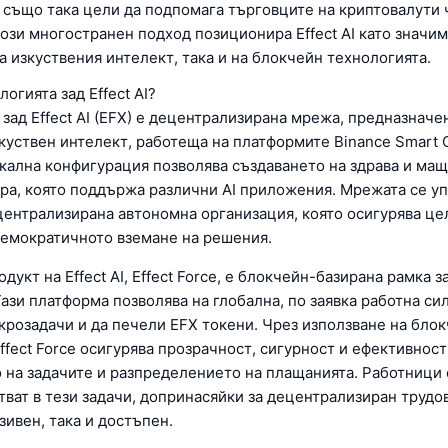
AI също така цели да подпомага търговците на криптовалути 
ози многостранен подход позиционира Effect AI като значим
а изкуствения интелект, така и на блокчейн технологията.
логията зад Effect AI?
зад Effect AI (EFX) е децентрализирана мрежа, предназначен
куствен интелект, работеща на платформите Binance Smart C
икална конфигурация позволява създаването на здрава и ма
ра, която поддържа различни AI приложения. Мрежата се уп
ецентрализирана автономна организация, която осигурява це
демократичното вземане на решения.
дукт на Effect AI, Effect Force, е блокчейн-базирана рамка 
Тази платформа позволява на глобална, по заявка работна си
крозадачи и да печели EFX токени. Чрез използване на бло
ffect Force осигурява прозрачност, сигурност и ефективност
 на задачите и разпределението на плащанията. Работници 
тват в тези задачи, допринасяйки за децентрализиран трудов
зивен, така и достъпен.