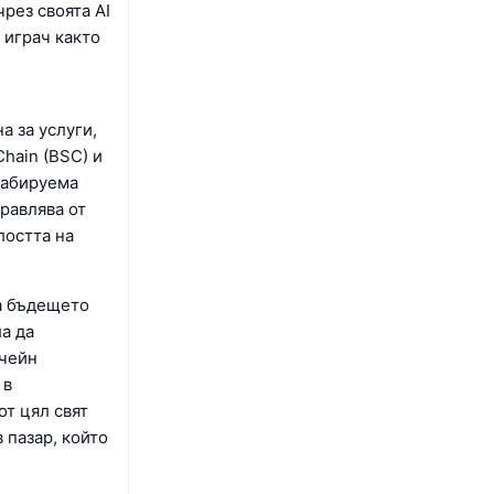
чрез своята AI
 играч както
а за услуги,
hain (BSC) и
щабируема
равлява от
лостта на
за бъдещето
ла да
кчейн
 в
от цял свят
 пазар, който