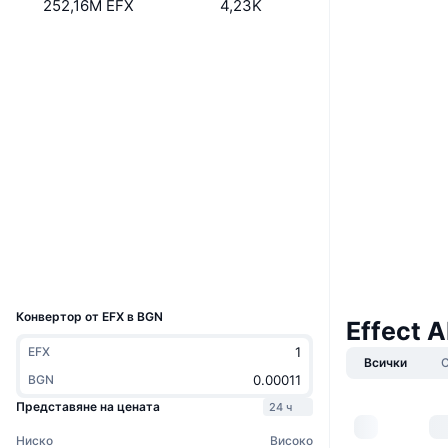
252,16M EFX
4,23K
Уебсайт
Website
Социални медии
effecttokens
Договори
3.6
Рейтинг (CertiK)
www.eosx.io
Експлоръри
Портфейли
UCID
2666
Конвертор от EFX в BGN
Effect A
EFX
Всички
BGN
Представяне на цената
24 ч
Ниско
Високо