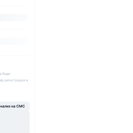
а бъде
ер регистрация и
анализ на CMC