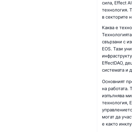
сила, Effect 
технология. Т
в секторите н
Каква е техно
Технологията 
свързани с из
EOS. Тази ун
инфраструкту
EffectDAO, д
системата и 
Основният про
на работата. 
изпълнява ми
технология, E
управлението
могат да учас
е както инклу