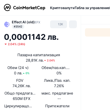
Криптовалути
Табла за управление
Effect AI (old)
EFX
12K
#3542
0,0001142 лв.
2.04%
(
24h
)
Пазарна капитализация
28,81K лв.
2.04%
Обем (24 ч)
Обем/паз.кап. (24 ч)
0 лв.
0%
0%
FDV
Ликв./Паз. кап.
74,26K лв.
7.26%
Общо предлагане
макс. предлагане
650M EFX
--
Циркулиращо предлагане
Притежатели