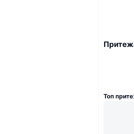
Притежа
Топ прит