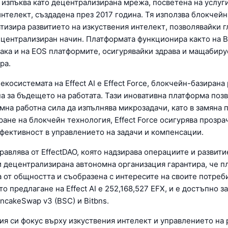
X) изпъква като децентрализирана мрежа, посветена на услуги
нтелект, създадена през 2017 година. Тя използва блокчейн
атизира развитието на изкуствения интелект, позволявайки 
ецентрализиран начин. Платформата функционира както на B
 така и на EOS платформите, осигурявайки здрава и мащабир
ра.
екосистемата на Effect AI е Effect Force, блокчейн-базирана
а за бъдещето на работата. Тази иновативна платформа позв
мна работна сила да изпълнява микрозадачи, като в замяна 
ане на блокчейн технология, Effect Force осигурява прозра
ефективност в управлението на задачи и компенсации.
управлява от EffectDAO, която надзирава операциите и развити
и децентрализирана автономна организация гарантира, че п
а от общността и съобразена с интересите на своите потреб
 предлагане на Effect AI е 252,168,527 EFX, и е достъпно з
ncakeSwap v3 (BSC) и Bitbns.
ия си фокус върху изкуствения интелект и управлението на 