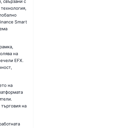
, свързани с
 технология,
глобално
inance Smart
уема
 рамка,
олява на
печели EFX.
чност,
ето на
латформата
ители.
а търговия на
работната