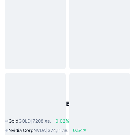
Популярни активи от реалния
свят
Gold
GOLD
7208 лв.
0.02%
Nvidia Corp
NVDA
374,11 лв.
0.54%