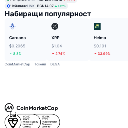
Чейнлинк
LINK
BGN14.07
1.12%
Набиращи популярност
Cardano
XRP
Heima
$0.2065
$1.04
$0.191
8.8%
2.74%
33.99%
CoinMarketCap
Токени
DEGA