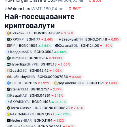
JPmorgan Chase & Co
JPM
604,55 лв.
0.85%
Walmart Inc
WMT
189,04 лв.
0.86%
Най-посещаваните
криптовалути
Биткойн
BTC
BGN109,419.92
0.02%
XRP
XRP
BGN1.77
Етериум
ETH
BGN3,241.48
2.46%
0.15%
Pi
PI
BGN0.1504
Солана
SOL
BGN124.00
2.63%
1.60%
Кардано
ADA
BGN0.3502
9.05%
Heima
HEI
BGN0.3264
33.19%
Hyperliquid
HYPE
BGN95.13
2.60%
Zcash
ZEC
BGN842.42
4.09%
Шиба Ину
SHIB
BGN0.000007936
4.54%
Sui
SUI
BGN1.15
Доджкойн
DOGE
BGN0.1171
1.92%
1.40%
Stellar
XLM
BGN0.2757
2.77%
Kaspa
KAS
BGN0.04351
2.13%
SKYAI
SKYAI
BGN0.1493
35.49%
Terra Classic
LUNC
BGN0.0000828
2.46%
PAX Gold
PAXG
BGN7,197.15
0.02%
Hedera
HBAR
BGN0.1164
1.12%
Pump.fun
PUMP
BGN0.004018
1.97%