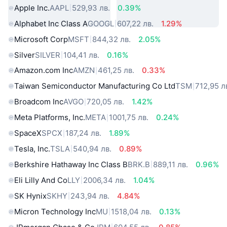
Apple Inc.
AAPL
529,93 лв.
0.39%
Alphabet Inc Class A
GOOGL
607,22 лв.
1.29%
Microsoft Corp
MSFT
844,32 лв.
2.05%
Silver
SILVER
104,41 лв.
0.16%
Amazon.com Inc
AMZN
461,25 лв.
0.33%
Taiwan Semiconductor Manufacturing Co Ltd
TSM
712,95 л
Broadcom Inc
AVGO
720,05 лв.
1.42%
Meta Platforms, Inc.
META
1001,75 лв.
0.24%
SpaceX
SPCX
187,24 лв.
1.89%
Tesla, Inc.
TSLA
540,94 лв.
0.89%
Berkshire Hathaway Inc Class B
BRK.B
889,11 лв.
0.96%
Eli Lilly And Co
LLY
2006,34 лв.
1.04%
SK Hynix
SKHY
243,94 лв.
4.84%
Micron Technology Inc
MU
1518,04 лв.
0.13%