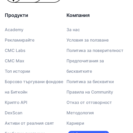
Продукти
Компания
Academy
За нас
Рекламирайте
Условия за ползване
CMC Labs
Политика за поверителност
CMC Max
Предпочитания за
Топ истории
бисквитките
Борсово търгувани фондове
Политика за бисквитки
на Биткойн
Правила на Community
Крипто API
Отказ от отговорност
DexScan
Методология
Активи от реалния свят
Кариери