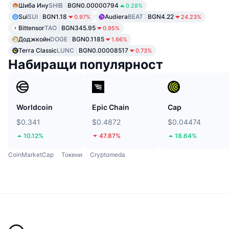
Шиба Ину
SHIB
BGN0.00000794
0.28%
Sui
SUI
BGN1.18
Audiera
BEAT
BGN4.22
0.97%
24.23%
Bittensor
TAO
BGN345.95
0.95%
Доджкойн
DOGE
BGN0.1185
1.66%
Terra Classic
LUNC
BGN0.00008517
0.73%
Набиращи популярност
Worldcoin
Epic Chain
Cap
$0.341
$0.4872
$0.04474
10.12%
47.87%
18.64%
CoinMarketCap
Токени
Cryptomeda