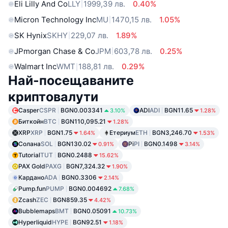
Eli Lilly And Co
LLY
1999,39 лв.
0.40%
Micron Technology Inc
MU
1470,15 лв.
1.05%
SK Hynix
SKHY
229,07 лв.
1.89%
JPmorgan Chase & Co
JPM
603,78 лв.
0.25%
Walmart Inc
WMT
188,81 лв.
0.29%
Най-посещаваните
криптовалути
Casper
CSPR
BGN0.003341
ADI
ADI
BGN11.65
3.10%
1.28%
Биткойн
BTC
BGN110,095.21
1.28%
XRP
XRP
BGN1.75
Етериум
ETH
BGN3,246.70
1.64%
1.53%
Солана
SOL
BGN130.02
Pi
PI
BGN0.1498
0.91%
3.14%
Tutorial
TUT
BGN0.2488
15.62%
PAX Gold
PAXG
BGN7,324.32
1.90%
Кардано
ADA
BGN0.3306
2.14%
Pump.fun
PUMP
BGN0.004692
7.68%
Zcash
ZEC
BGN859.35
4.42%
Bubblemaps
BMT
BGN0.05091
10.73%
Hyperliquid
HYPE
BGN92.51
1.18%