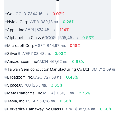
свят
Gold
GOLD
7344,16 лв.
0.07%
Nvidia Corp
NVDA
380,18 лв.
0.26%
Apple Inc.
AAPL
524,45 лв.
1.14%
Alphabet Inc Class A
GOOGL
605,45 лв.
0.93%
Microsoft Corp
MSFT
844,97 лв.
0.18%
Silver
SILVER
108,48 лв.
0.03%
Amazon.com Inc
AMZN
467,62 лв.
0.63%
Taiwan Semiconductor Manufacturing Co Ltd
TSM
712,09 л
Broadcom Inc
AVGO
727,68 лв.
0.48%
SpaceX
SPCX
233 лв.
3.39%
Meta Platforms, Inc.
META
1030,11 лв.
2.76%
Tesla, Inc.
TSLA
559,98 лв.
0.66%
Berkshire Hathaway Inc Class B
BRK.B
887,84 лв.
0.50%