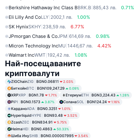
Berkshire Hathaway Inc Class B
BRK.B
885,43 лв.
0.71%
Eli Lilly And Co
LLY
2002,1 лв.
1.00%
SK Hynix
SKHY
238,59 лв.
6.77%
JPmorgan Chase & Co
JPM
614,69 лв.
0.98%
Micron Technology Inc
MU
1446,67 лв.
4.42%
Walmart Inc
WMT
192,42 лв.
1.08%
Най-посещаваните
криптовалути
ZIGChain
ZIG
BGN0.06811
2.03%
Биткойн
BTC
BGN109,247.29
0.09%
XRP
XRP
BGN1.78
Етериум
ETH
BGN3,224.43
1.71%
1.28%
Pi
PI
BGN0.1573
Солана
SOL
BGN124.24
3.87%
1.16%
Кардано
ADA
BGN0.3251
1.01%
Hyperliquid
HYPE
BGN93.48
3.52%
Zcash
ZEC
BGN834.91
5.75%
Heima
HEI
BGN0.4863
50.33%
Шиба Ину
SHIB
BGN0.000007995
3.54%