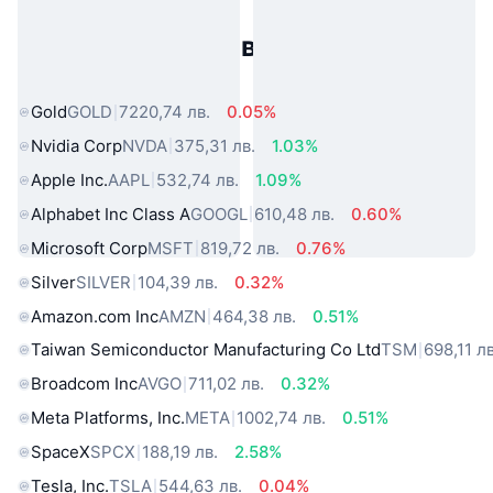
Популярни активи от реалния
свят
Gold
GOLD
7220,74 лв.
0.05%
Nvidia Corp
NVDA
375,31 лв.
1.03%
Apple Inc.
AAPL
532,74 лв.
1.09%
Alphabet Inc Class A
GOOGL
610,48 лв.
0.60%
Microsoft Corp
MSFT
819,72 лв.
0.76%
Silver
SILVER
104,39 лв.
0.32%
Amazon.com Inc
AMZN
464,38 лв.
0.51%
Taiwan Semiconductor Manufacturing Co Ltd
TSM
698,11 лв
Broadcom Inc
AVGO
711,02 лв.
0.32%
Meta Platforms, Inc.
META
1002,74 лв.
0.51%
SpaceX
SPCX
188,19 лв.
2.58%
Tesla, Inc.
TSLA
544,63 лв.
0.04%