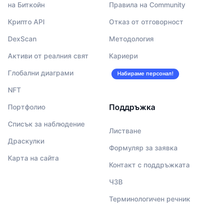
на Биткойн
Правила на Community
Крипто API
Отказ от отговорност
DexScan
Методология
Активи от реалния свят
Кариери
Глобални диаграми
Набираме персонал!
NFT
Поддръжка
Портфолио
Списък за наблюдение
Листване
Драскулки
Формуляр за заявка
Карта на сайта
Контакт с поддръжката
ЧЗВ
Терминологичен речник