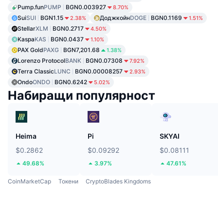
Pump.fun
PUMP
BGN0.003927
8.70%
Sui
SUI
BGN1.15
Доджкойн
DOGE
BGN0.1169
2.38%
1.51%
Stellar
XLM
BGN0.2717
4.50%
Kaspa
KAS
BGN0.0437
1.10%
PAX Gold
PAXG
BGN7,201.68
1.38%
Lorenzo Protocol
BANK
BGN0.07308
7.92%
Terra Classic
LUNC
BGN0.00008257
2.93%
Ondo
ONDO
BGN0.6242
5.02%
Набиращи популярност
Heima
Pi
SKYAI
$0.2862
$0.09292
$0.08111
49.68%
3.97%
47.61%
CoinMarketCap
Токени
CryptoBlades Kingdoms