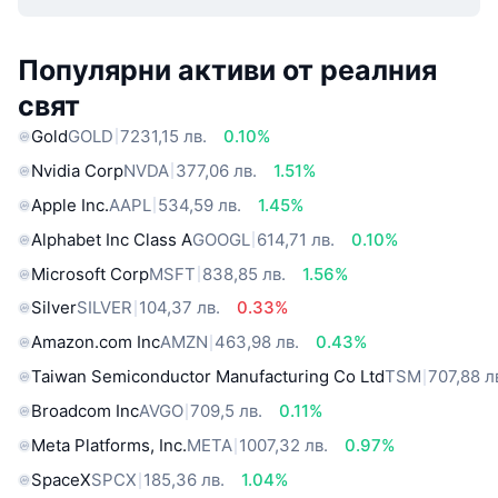
Популярни активи от реалния
свят
Gold
GOLD
7231,15 лв.
0.10%
Nvidia Corp
NVDA
377,06 лв.
1.51%
Apple Inc.
AAPL
534,59 лв.
1.45%
Alphabet Inc Class A
GOOGL
614,71 лв.
0.10%
Microsoft Corp
MSFT
838,85 лв.
1.56%
Silver
SILVER
104,37 лв.
0.33%
Amazon.com Inc
AMZN
463,98 лв.
0.43%
Taiwan Semiconductor Manufacturing Co Ltd
TSM
707,88 л
Broadcom Inc
AVGO
709,5 лв.
0.11%
Meta Platforms, Inc.
META
1007,32 лв.
0.97%
SpaceX
SPCX
185,36 лв.
1.04%