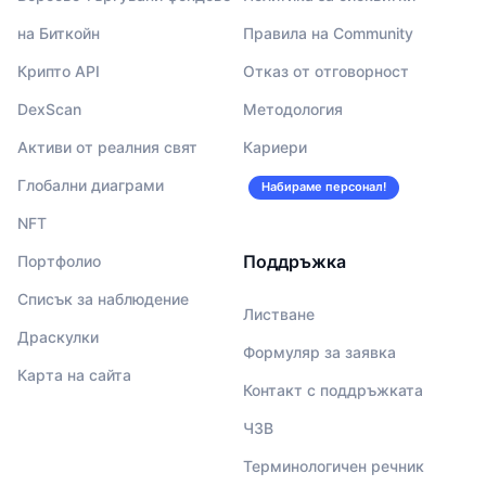
на Биткойн
Правила на Community
Крипто API
Отказ от отговорност
DexScan
Методология
Активи от реалния свят
Кариери
Глобални диаграми
Набираме персонал!
NFT
Поддръжка
Портфолио
Списък за наблюдение
Листване
Драскулки
Формуляр за заявка
Карта на сайта
Контакт с поддръжката
ЧЗВ
Терминологичен речник