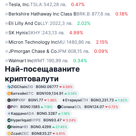
Tesla, Inc.
TSLA
542,28 лв.
0.47%
Berkshire Hathaway Inc Class B
BRK.B
877,6 лв.
0.18%
Eli Lilly And Co
LLY
2022,3 лв.
2.02%
SK Hynix
SKHY
243,13 лв.
4.99%
Micron Technology Inc
MU
1480,86 лв.
2.15%
JPmorgan Chase & Co
JPM
608,15 лв.
0.09%
Walmart Inc
WMT
190,99 лв.
0.34%
Най-посещаваните
криптовалути
ZIGChain
ZIG
BGN0.06777
4.59%
Биткойн
BTC
BGN109,134.91
0.14%
XRP
XRP
BGN1.77
Етериум
ETH
BGN3,231.73
1.36%
1.62%
Pi
PI
BGN0.1585
Солана
SOL
BGN124.07
7.18%
0.72%
Кардано
ADA
BGN0.3287
1.16%
Hyperliquid
HYPE
BGN93.47
3.24%
Heima
HEI
BGN0.4299
27.45%
Zcash
ZEC
BGN835.27
4.91%