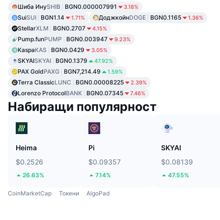
Шиба Ину
SHIB
BGN0.000007991
3.18%
Sui
SUI
BGN1.14
Доджкойн
DOGE
BGN0.1165
1.71%
1.36%
Stellar
XLM
BGN0.2707
4.15%
Pump.fun
PUMP
BGN0.003947
9.23%
Kaspa
KAS
BGN0.0429
3.05%
SKYAI
SKYAI
BGN0.1379
47.92%
PAX Gold
PAXG
BGN7,214.49
1.59%
Terra Classic
LUNC
BGN0.00008225
2.39%
Lorenzo Protocol
BANK
BGN0.07345
7.46%
Набиращи популярност
Heima
Pi
SKYAI
$0.2526
$0.09357
$0.08139
26.63%
7.14%
47.55%
CoinMarketCap
Токени
AlgoPad