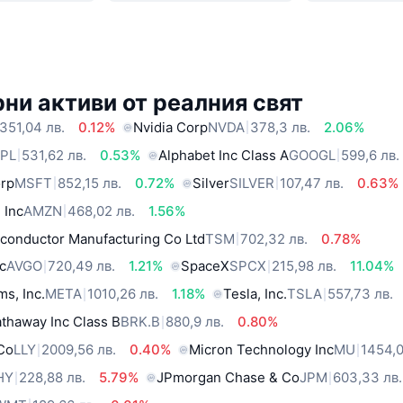
ни активи от реалния свят
351,04 лв.
0.12%
Nvidia Corp
NVDA
378,3 лв.
2.06%
PL
531,62 лв.
0.53%
Alphabet Inc Class A
GOOGL
599,6 лв.
orp
MSFT
852,15 лв.
0.72%
Silver
SILVER
107,47 лв.
0.63%
 Inc
AMZN
468,02 лв.
1.56%
conductor Manufacturing Co Ltd
TSM
702,32 лв.
0.78%
c
AVGO
720,49 лв.
1.21%
SpaceX
SPCX
215,98 лв.
11.04%
ms, Inc.
META
1010,26 лв.
1.18%
Tesla, Inc.
TSLA
557,73 лв.
thaway Inc Class B
BRK.B
880,9 лв.
0.80%
 Co
LLY
2009,56 лв.
0.40%
Micron Technology Inc
MU
1454,0
HY
228,88 лв.
5.79%
JPmorgan Chase & Co
JPM
603,33 лв.