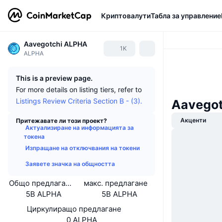
Криптовалути
Табла за управление
Aavegotchi ALPHA
1K
ALPHA
This is a preview page.
For more details on listing tiers, refer to
Listings Review Criteria Section B - (3).
Aavegot
Акценти
Притежавате ли този проект?
Актуализиране на информацията за
токена
Изпращане на отключвания на токени
Заявете значка на общността
Общо предлагане
макс. предлагане
5B ALPHA
5B ALPHA
Циркулиращо предлагане
0 ALPHA