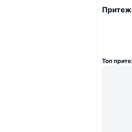
Притежа
Топ прит