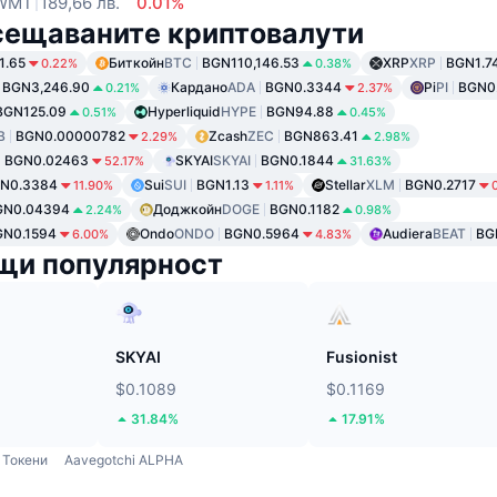
WMT
189,66 лв.
0.01%
сещаваните криптовалути
1.65
Биткойн
BTC
BGN110,146.53
XRP
XRP
BGN1.7
0.22%
0.38%
BGN3,246.90
Кардано
ADA
BGN0.3344
Pi
PI
BGN0
0.21%
2.37%
BGN125.09
Hyperliquid
HYPE
BGN94.88
0.51%
0.45%
B
BGN0.00000782
Zcash
ZEC
BGN863.41
2.29%
2.98%
BGN0.02463
SKYAI
SKYAI
BGN0.1844
52.17%
31.63%
N0.3384
Sui
SUI
BGN1.13
Stellar
XLM
BGN0.2717
11.90%
1.11%
GN0.04394
Доджкойн
DOGE
BGN0.1182
2.24%
0.98%
GN0.1594
Ondo
ONDO
BGN0.5964
Audiera
BEAT
BG
6.00%
4.83%
щи популярност
SKYAI
Fusionist
$0.1089
$0.1169
31.84%
17.91%
Токени
Aavegotchi ALPHA