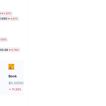
4
1.67%
.1495
4.01%
0.50%
N3.48
5.79%
Bonk
Biconomy
$0.000002452
$0.05038
11.23%
43.95%