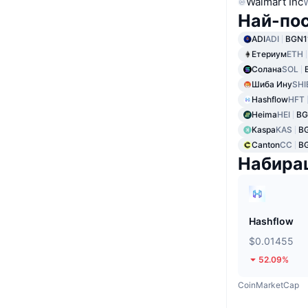
Walmart Inc
Най-по
ADI
ADI
BGN1
Етериум
ETH
Солана
SOL
Шиба Ину
SHI
Hashflow
HFT
Heima
HEI
BG
Kaspa
KAS
B
Canton
CC
B
Набира
Hashflow
$0.01455
52.09%
CoinMarketCap