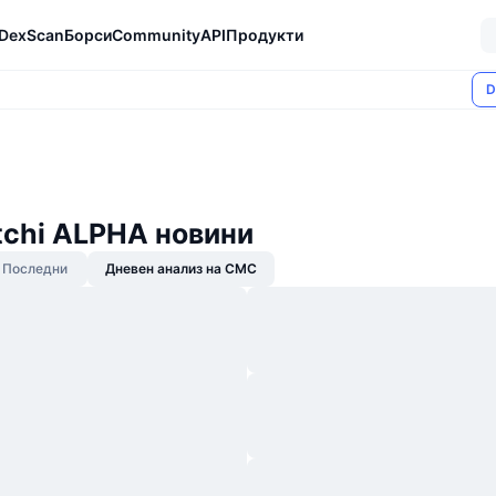
DexScan
Борси
Community
API
Продукти
D
chi ALPHA новини
Последни
Дневен анализ на CMC