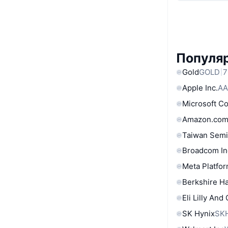
Популяр
Gold
GOLD
7
Apple Inc.
AA
Microsoft C
Amazon.com
Taiwan Semi
Broadcom In
Meta Platfor
Berkshire Ha
Eli Lilly And
SK Hynix
SK