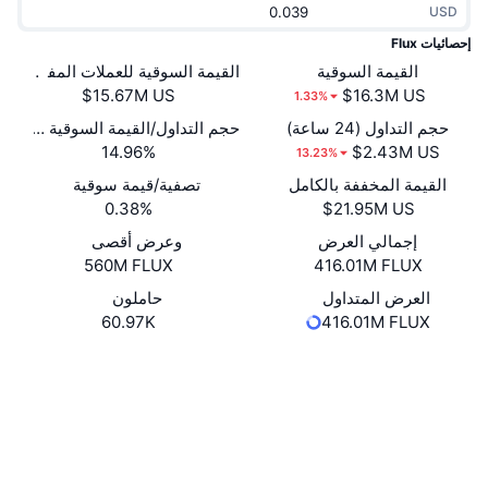
USD
جديد
صناديق الاستثمار المتداولة في العملات المشفرة
x402
إحصائيات Flux
كريبتو
القيمة السوقية
القيمة السوقية للعملات المفتوحة
صناديق المؤشرات المتداولة لـ بيتكوين
1.33%
سياسة
صناديق المؤشرات المتداولة لـ إيثريوم
حجم التداول (24 ساعة)
حجم التداول/القيمة السوقية (24 ساعة)
14.96%
13.23%
الرياضة
القيمة المخففة بالكامل
تصفية/قيمة سوقية
التحليل الفني
0.38%
المالية
إجمالي العرض
وعرض أقصى
RSI
560M FLUX
416.01M FLUX
تقنية
MACD
العرض المتداول
حاملون
60.97K
416.01M FLUX
NFT
Whitepaper
Website
المشتقات
موقع إلكتروني
إحصائيات NFT الشاملة
نظرة عامة
الوسائط الاجتماعية
المبيعات القادمة
تصفيات
0x720c...0d1495