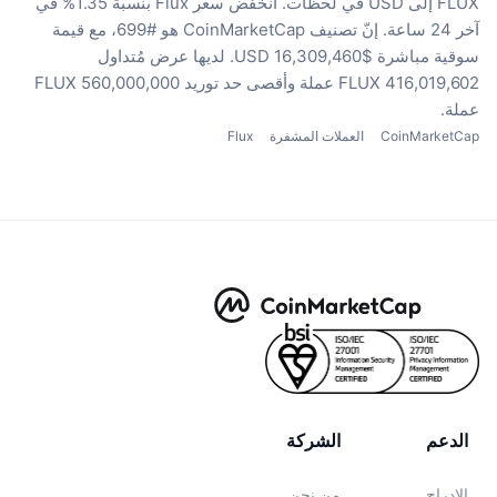
FLUX إلى USD في لحظات.
انخفض سعر Flux بنسبة 1.35% في
آخر 24 ساعة.
إنّ تصنيف CoinMarketCap هو #699، مع قيمة
سوقية مباشرة $16,309,460 USD.
لديها عرض مُتداول
416,019,602 FLUX عملة
وأقصى حد توريد 560,000,000 FLUX
عملة.
CoinMarketCap
العملات المشفرة
Flux
الدعم
الشركة
الإدراج
من نحن