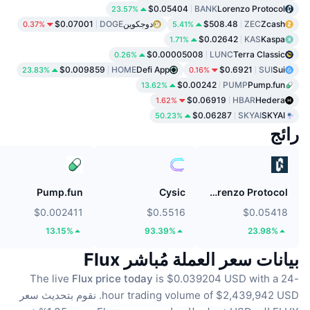
$0.05404
BANK
Lorenzo Protocol
23.57%
Zcash
ZEC
$508.48
دوجكوين
DOGE
$0.07001
0.37%
5.41%
$0.02642
KAS
Kaspa
1.71%
$0.00005008
LUNC
Terra Classic
0.26%
$0.009859
HOME
Defi App
$0.6921
SUI
Sui
23.83%
0.16%
$0.00242
PUMP
Pump.fun
13.62%
$0.06919
HBAR
Hedera
1.62%
$0.06287
SKYAI
SKYAI
50.23%
رائج
Pump.fun
Cysic
Lorenzo Protocol
$0.002411
$0.5516
$0.05418
13.15%
93.39%
23.98%
بيانات سعر العملة مُباشر Flux
The live
Flux price today
is $0.039204 USD with a 24-
hour trading volume of $2,439,942 USD.
نقوم بتحديث سعر