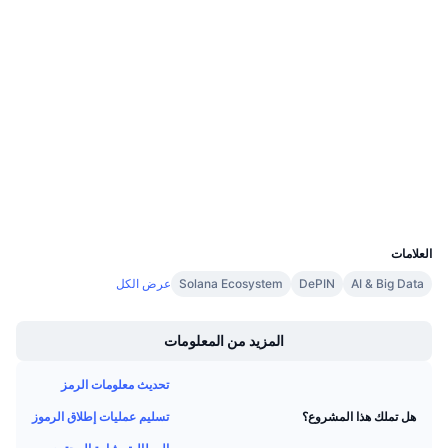
العقود
معدلات التمويل
4.2
تقييم (CertiK)
Audits
etherscan.io
مستشكفات
المحافظ
UCID
3029
العلامات
AI & Big Data
DePIN
Solana Ecosystem
عرض الكل
Boost
المزيد من المعلومات
تحديث معلومات الرمز
تسليم عمليات إطلاق الرموز
هل تملك هذا المشروع؟