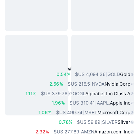
أصول العالم الحقيقي الشائعة
0.54%
GOLD
Gold
2.56%
NVDA
Nvidia Corp
1.11%
GOOGL
Alphabet Inc Class A
1.96%
AAPL
Apple Inc.
1.06%
MSFT
Microsoft Corp
0.78%
SILVER
Silver
2.32%
AMZN
Amazon.com Inc