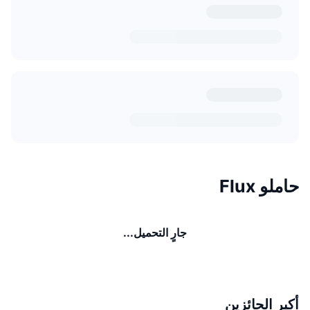
حاملو Flux
جارٍ التحميل...
أكبر الحائزين