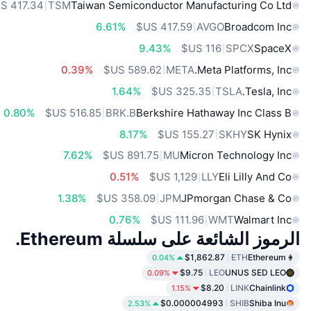
TSM
Taiwan Semiconductor Manufacturing Co Ltd
6.61%
AVGO
Broadcom Inc
9.43%
SPCX
SpaceX
0.39%
META
Meta Platforms, Inc.
1.64%
TSLA
Tesla, Inc.
0.80%
BRK.B
Berkshire Hathaway Inc Class B
8.17%
SKHY
SK Hynix
7.62%
MU
Micron Technology Inc
0.51%
LLY
Eli Lilly And Co
1.38%
JPM
JPmorgan Chase & Co
0.76%
WMT
Walmart Inc
الرموز الشائعة على سلسلة Ethereum.
$1,862.87
ETH
Ethereum
0.04%
$9.75
LEO
UNUS SED LEO
0.09%
$8.20
LINK
Chainlink
1.15%
$0.000004993
SHIB
Shiba Inu
2.53%