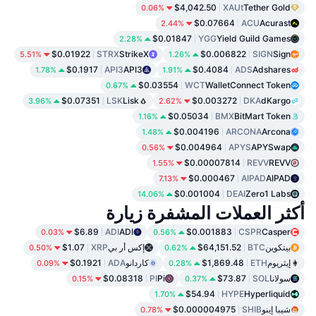
$4,042.50
XAUt
Tether Gold
0.06%
$0.07664
ACU
Acurast
2.44%
$0.01847
YGG
Yield Guild Games
2.28%
$0.01922
STRX
StrikeX
$0.006822
SIGN
Sign
5.51%
1.26%
$0.1917
API3
API3
$0.4084
ADS
Adshares
1.78%
1.91%
$0.03554
WCT
WalletConnect Token
0.67%
$0.07351
LSK
Lisk
$0.003272
DKA
dKargo
3.96%
2.62%
$0.05034
BMX
BitMart Token
1.16%
$0.004196
ARCONA
Arcona
1.48%
$0.004964
APYS
APYSwap
0.56%
$0.00007814
REVV
REVV
1.55%
$0.000467
AIPAD
AIPAD
7.13%
$0.001004
DEAI
Zero1 Labs
14.06%
أكثر العملات المشفرة زيارة
$6.89
ADI
ADI
$0.001883
CSPR
Casper
0.03%
0.56%
بيتكوين
BTC
$64,151.52
إكس أر بي
XRP
$1.07
0.50%
0.62%
إيثريوم
ETH
$1,869.48
كاردانو
ADA
$0.1921
0.09%
0.28%
سولانا
SOL
$73.87
Pi
PI
$0.08318
0.15%
0.37%
$54.94
HYPE
Hyperliquid
1.70%
شيبا إينو
SHIB
$0.000004975
0.78%