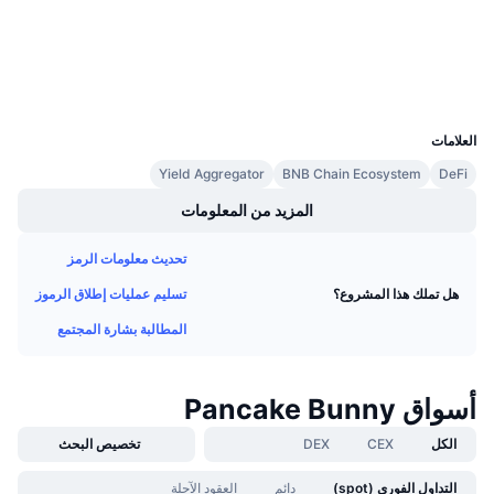
3.7
تقييم (CertiK)
معدلات التمويل
مستشكفات
bscscan.com
المحافظ
UCID
7791
العلامات
Yield Aggregator
BNB Chain Ecosystem
DeFi
المزيد من المعلومات
تحديث معلومات الرمز
تسليم عمليات إطلاق الرموز
هل تملك هذا المشروع؟
المطالبة بشارة المجتمع
أسواق Pancake Bunny
الكل
CEX
DEX
تخصيص البحث
التداول الفوري (spot)
دائم
العقود الآجلة