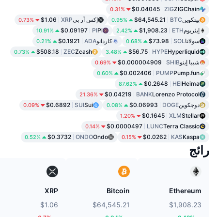
$0.04045
ZIG
ZIGChain
0.31%
بيتكوين
BTC
$64,545.21
إكس أر بي
XRP
$1.06
0.73%
0.95%
إيثريوم
ETH
$1,908.23
Pi
PI
$0.09197
10.91%
2.42%
سولانا
SOL
$73.98
كاردانو
ADA
$0.1921
0.21%
0.68%
$508.18
ZEC
Zcash
$56.75
HYPE
Hyperliquid
0.73%
3.48%
شيبا إينو
SHIB
$0.000004909
0.69%
$0.002406
PUMP
Pump.fun
0.60%
$0.2648
HEI
Heima
87.62%
$0.04219
BANK
Lorenzo Protocol
21.36%
دوجكوين
DOGE
$0.06993
Sui
SUI
$0.6892
0.09%
0.08%
$0.1645
XLM
Stellar
1.20%
$0.0000497
LUNC
Terra Classic
0.14%
$0.3732
ONDO
Ondo
$0.0262
KAS
Kaspa
0.52%
0.15%
رائج
XRP
Bitcoin
Ethereum
$1.06
$64,545.21
$1,908.23