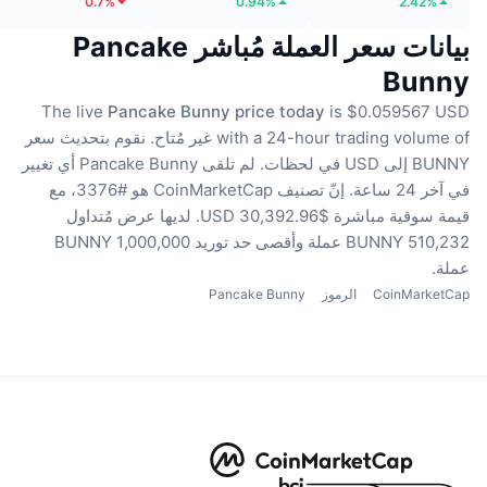
0.7%
0.94%
2.42%
بيانات سعر العملة مُباشر Pancake
Bunny
The live
Pancake Bunny price today
is $0.059567 USD
with a 24-hour trading volume of غير مُتاح.
نقوم بتحديث سعر
BUNNY إلى USD في لحظات.
لم تلقى Pancake Bunny أي تغيير
في آخر 24 ساعة.
إنّ تصنيف CoinMarketCap هو #3376، مع
قيمة سوقية مباشرة $30,392.96 USD.
لديها عرض مُتداول
510,232 BUNNY عملة
وأقصى حد توريد 1,000,000 BUNNY
عملة.
CoinMarketCap
الرموز
Pancake Bunny