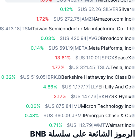
0.12%
SILVER
Silver
1.72%
AMZN
Amazon.com Inc
TSM
Taiwan Semiconductor Manufacturing Co Ltd
0.03%
AVGO
Broadcom Inc
0.14%
META
Meta Platforms, Inc.
13.61%
SPCX
SpaceX
1.77%
TSLA
Tesla, Inc.
0.32%
BRK.B
Berkshire Hathaway Inc Class B
4.86%
LLY
Eli Lilly And Co
2.17%
SKHY
SK Hynix
0.06%
MU
Micron Technology Inc
0.48%
JPM
JPmorgan Chase & Co
0.71%
WMT
Walmart Inc
الرموز الشائعة على سلسلة BNB