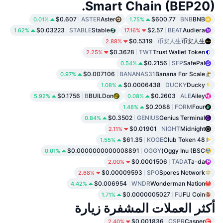
Smart Chain (BEP20).
$0.607
ASTER
Aster
$600.77
BNB
BNB
0.01%
1.75%
$0.03223
STABLE
Stable
$2.57
BEAT
Audiera
1.62%
17.16%
$0.5319
币安人生
币安人生
2.88%
$0.3628
TWT
Trust Wallet Token
2.25%
$0.2156
SFP
SafePal
0.54%
$0.007106
BANANAS31
Banana For Scale
0.97%
$0.0006438
DUCKY
Ducky
1.08%
$0.1756
B
BUILDon
$0.2603
ALE
Ailey
5.92%
0.08%
$0.2088
FORM
Four
1.48%
$0.3502
GENIUS
Genius Terminal
0.84%
$0.01901
NIGHT
Midnight
2.11%
$61.35
KOGE
48 Club Token
1.55%
$0.0000000000008891
OGGY
Oggy Inu (BSC)
0.01%
$0.0001506
TADA
Ta-da
2.00%
$0.00009593
SPO
Spores Network
2.68%
$0.006954
WNDR
Wonderman Nation
4.42%
$0.0000005027
FU
FU Coin
1.71%
أكثر العملات المشفرة زيارة
$0.001836
CSPR
Casper
2.40%