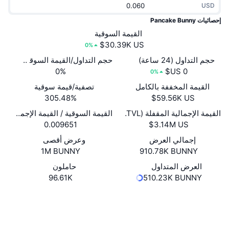
USD
جديد
صناديق الاستثمار المتداولة في العملات المشفرة
x402
إحصائيات Pancake Bunny
كريبتو
القيمة السوقية
صناديق المؤشرات المتداولة لـ بيتكوين
0%
سياسة
صناديق المؤشرات المتداولة لـ إيثريوم
حجم التداول (24 ساعة)
حجم التداول/القيمة السوقية (24 ساعة)
0%
0%
الرياضة
القيمة المخففة بالكامل
تصفية/قيمة سوقية
التحليل الفني
305.48%
المالية
القيمة الإجمالية المقفلة (TVL)
القيمة السوقية / القيمة الإجمالية المقفل
RSI
0.009651
تقنية
MACD
إجمالي العرض
وعرض أقصى
1M BUNNY
910.78K BUNNY
NFT
العرض المتداول
حاملون
المشتقات
96.61K
510.23K BUNNY
إحصائيات NFT الشاملة
نظرة عامة
موقع إلكتروني
Website
الوسائط الاجتماعية
المبيعات القادمة
تصفيات
العقود
0xc984...a11a51