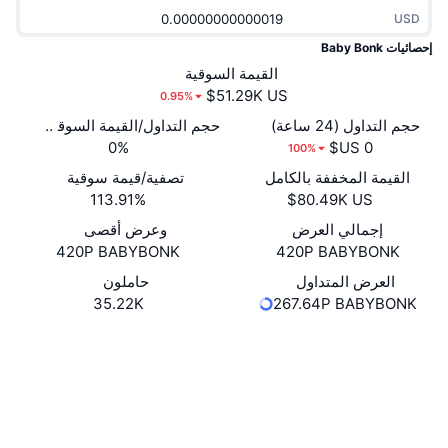
جديد
صناديق الاستثمار المتداولة في العملات المشفرة
USD
x402
إحصائيات Baby Bonk
كريبتو
صناديق المؤشرات المتداولة لـ بيتكوين
القيمة السوقية
0.95%
سياسة
صناديق المؤشرات المتداولة لـ إيثريوم
حجم التداول (24 ساعة)
حجم التداول/القيمة السوقية (24 ساعة)
0%
100%
الرياضة
التحليل الفني
القيمة المخففة بالكامل
تصفية/قيمة سوقية
113.91%
المالية
RSI
إجمالي العرض
وعرض أقصى
420P BABYBONK
420P BABYBONK
تقنية
MACD
العرض المتداول
حاملون
35.22K
267.64P BABYBONK
NFT
المشتقات
موقع إلكتروني
Website
الوسائط الاجتماعية
إحصائيات NFT الشاملة
نظرة عامة
العقود
0xbb28...c98775
3.9
المبيعات القادمة
تقييم (CertiK)
تصفيات
Audits