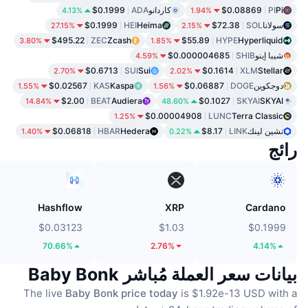
Pi
PI
$0.08869
كاردانو
ADA
$0.1999
4.13%
1.94%
سولانا
SOL
$72.38
Heima
HEI
$0.1999
27.15%
2.15%
$495.22
ZEC
Zcash
$55.89
HYPE
Hyperliquid
3.80%
1.85%
شيبا إينو
SHIB
$0.000004685
4.59%
$0.6713
SUI
Sui
$0.1614
XLM
Stellar
2.70%
2.02%
دوجكوين
DOGE
$0.06887
Kaspa
KAS
$0.02567
1.55%
1.56%
$2.00
BEAT
Audiera
$0.1027
SKYAI
SKYAI
14.84%
48.60%
$0.00004908
LUNC
Terra Classic
1.25%
تشين لينك
LINK
$8.17
Hedera
HBAR
$0.06818
1.40%
0.22%
رائج
Hashflow
XRP
Cardano
$0.03123
$1.03
$0.1999
70.66%
2.76%
4.14%
بيانات سعر العملة مُباشر Baby Bonk
The live
Baby Bonk price today
is $1.92e-13 USD with a