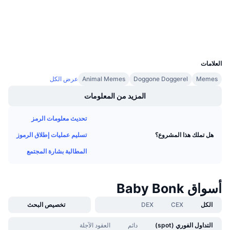
معدلات التمويل
مستشكفات
bscscan.com
المحافظ
UCID
28801
العلامات
Memes
Doggone Doggerel
Animal Memes
عرض الكل
المزيد من المعلومات
تحديث معلومات الرمز
تسليم عمليات إطلاق الرموز
هل تملك هذا المشروع؟
المطالبة بشارة المجتمع
أسواق Baby Bonk
الكل
CEX
DEX
تخصيص البحث
التداول الفوري (spot)
دائم
العقود الآجلة