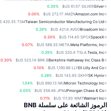
0.30%
SILVER
Silver
0.00%
AMZN
Amazon.com Inc
TSM
Taiwan Semiconductor Manufacturing Co Ltd
0.29%
AVGO
Broadcom Inc
0.30%
SPCX
SpaceX
0.07%
META
Meta Platforms, Inc.
0.29%
TSLA
Tesla, Inc.
0.30%
BRK.B
Berkshire Hathaway Inc Class B
0.10%
LLY
Eli Lilly And Co
0.28%
SKHY
SK Hynix
1.04%
MU
Micron Technology Inc
0.05%
JPM
JPmorgan Chase & Co
0.11%
WMT
Walmart Inc
الرموز الشائعة على سلسلة BNB