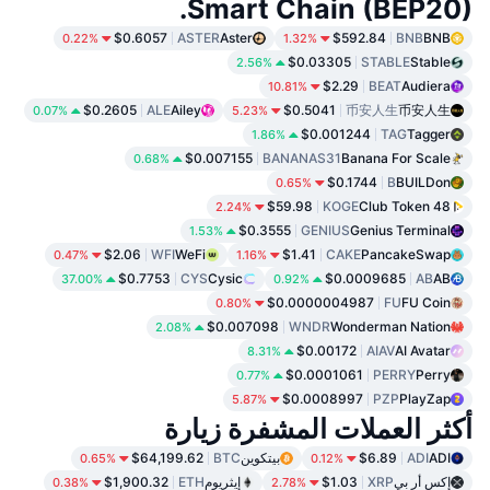
Smart Chain (BEP20).
$0.6057
ASTER
Aster
$592.84
BNB
BNB
0.22%
1.32%
$0.03305
STABLE
Stable
2.56%
$2.29
BEAT
Audiera
10.81%
$0.2605
ALE
Ailey
$0.5041
币安人生
币安人生
0.07%
5.23%
$0.001244
TAG
Tagger
1.86%
$0.007155
BANANAS31
Banana For Scale
0.68%
$0.1744
B
BUILDon
0.65%
$59.98
KOGE
48 Club Token
2.24%
$0.3555
GENIUS
Genius Terminal
1.53%
$2.06
WFI
WeFi
$1.41
CAKE
PancakeSwap
0.47%
1.16%
$0.7753
CYS
Cysic
$0.0009685
AB
AB
37.00%
0.92%
$0.0000004987
FU
FU Coin
0.80%
$0.007098
WNDR
Wonderman Nation
2.08%
$0.00172
AIAV
AI Avatar
8.31%
$0.0001061
PERRY
Perry
0.77%
$0.0008997
PZP
PlayZap
5.87%
أكثر العملات المشفرة زيارة
ADI
ADI
$6.89
بيتكوين
BTC
$64,199.62
0.65%
0.12%
إكس أر بي
XRP
$1.03
إيثريوم
ETH
$1,900.32
0.38%
2.78%