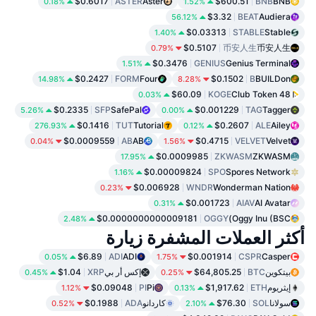
$0.6017
ASTER
Aster
$600.51
BNB
BNB
0.18%
1.52%
$3.32
BEAT
Audiera
56.12%
$0.03313
STABLE
Stable
1.40%
$0.5107
币安人生
币安人生
0.79%
$0.3476
GENIUS
Genius Terminal
1.51%
$0.2427
FORM
Four
$0.1502
B
BUILDon
14.98%
8.28%
$60.09
KOGE
48 Club Token
0.03%
$0.2335
SFP
SafePal
$0.001229
TAG
Tagger
5.26%
0.00%
$0.1416
TUT
Tutorial
$0.2607
ALE
Ailey
276.93%
0.12%
$0.0009559
AB
AB
$0.4715
VELVET
Velvet
0.04%
1.56%
$0.0009985
ZKWASM
ZKWASM
17.95%
$0.00009824
SPO
Spores Network
1.16%
$0.006928
WNDR
Wonderman Nation
0.23%
$0.001723
AIAV
AI Avatar
0.31%
$0.0000000000009181
OGGY
Oggy Inu (BSC)
2.48%
أكثر العملات المشفرة زيارة
$6.89
ADI
ADI
$0.001914
CSPR
Casper
0.05%
1.75%
بيتكوين
BTC
$64,805.25
إكس أر بي
XRP
$1.04
0.45%
0.25%
إيثريوم
ETH
$1,917.62
Pi
PI
$0.09048
1.12%
0.13%
سولانا
SOL
$76.30
كاردانو
ADA
$0.1988
0.52%
2.10%