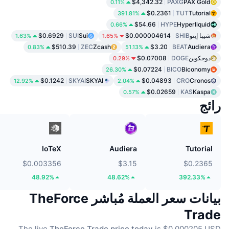
$4,342.32
PAXG
PAX Gold
0.11%
$0.2361
TUT
Tutorial
391.81%
$54.66
HYPE
Hyperliquid
0.66%
شيبا إينو
SHIB
$0.000004614
Sui
SUI
$0.6929
1.63%
1.65%
$510.39
ZEC
Zcash
$3.20
BEAT
Audiera
0.83%
51.13%
دوجكوين
DOGE
$0.07008
0.29%
$0.07224
BICO
Biconomy
26.30%
$0.1242
SKYAI
SKYAI
$0.04893
CRO
Cronos
12.92%
2.04%
$0.02659
KAS
Kaspa
0.57%
رائج
IoTeX
Audiera
Tutorial
$0.003356
$3.15
$0.2365
48.92%
48.62%
392.33%
بيانات سعر العملة مُباشر TheForce
Trade
The live
TheForce Trade price today
is $0.000205 USD