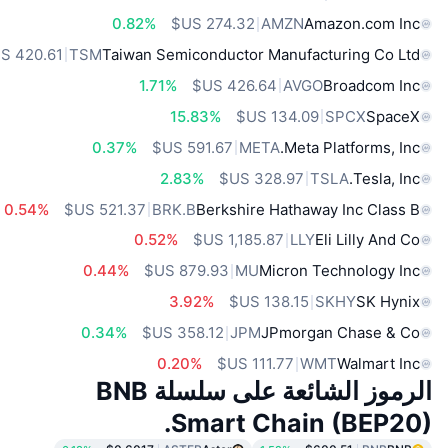
0.82%
AMZN
Amazon.com Inc
TSM
Taiwan Semiconductor Manufacturing Co Ltd
1.71%
AVGO
Broadcom Inc
15.83%
SPCX
SpaceX
0.37%
META
Meta Platforms, Inc.
2.83%
TSLA
Tesla, Inc.
0.54%
BRK.B
Berkshire Hathaway Inc Class B
0.52%
LLY
Eli Lilly And Co
0.44%
MU
Micron Technology Inc
3.92%
SKHY
SK Hynix
0.34%
JPM
JPmorgan Chase & Co
0.20%
WMT
Walmart Inc
الرموز الشائعة على سلسلة BNB
Smart Chain (BEP20).