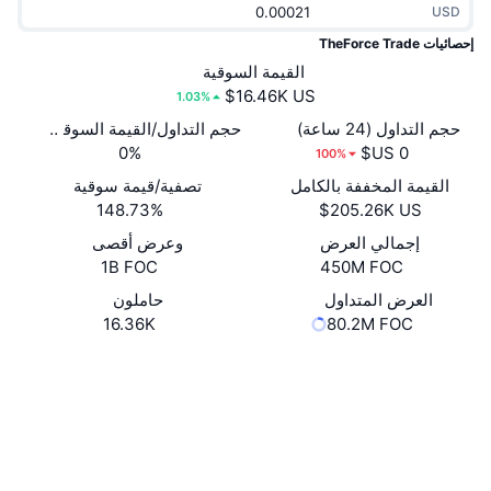
USD
جديد
صناديق الاستثمار المتداولة في العملات المشفرة
x402
إحصائيات TheForce Trade
كريبتو
القيمة السوقية
صناديق المؤشرات المتداولة لـ بيتكوين
1.03%
سياسة
صناديق المؤشرات المتداولة لـ إيثريوم
حجم التداول (24 ساعة)
حجم التداول/القيمة السوقية (24 ساعة)
0%
100%
الرياضة
القيمة المخففة بالكامل
تصفية/قيمة سوقية
التحليل الفني
148.73%
المالية
إجمالي العرض
وعرض أقصى
RSI
1B FOC
450M FOC
تقنية
MACD
العرض المتداول
حاملون
16.36K
80.2M FOC
NFT
Whitepaper
Website
المشتقات
موقع إلكتروني
إحصائيات NFT الشاملة
نظرة عامة
الوسائط الاجتماعية
المبيعات القادمة
تصفيات
العقود
0x3051...Fdf552