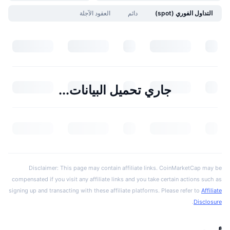
التداول الفوري (spot)
دائم
العقود الآجلة
جاري تحميل البيانات...
Disclaimer: This page may contain affiliate links. CoinMarketCap may be
compensated if you visit any affiliate links and you take certain actions such as
signing up and transacting with these affiliate platforms. Please refer to
Affiliate
.
Disclosure