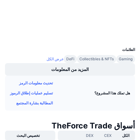
2.8
تقييم (CertiK)
معدلات التمويل
bscscan.com
مستشكفات
المحافظ
UCID
9259
العلامات
Gaming
Collectibles & NFTs
DeFi
عرض الكل
المزيد من المعلومات
تحديث معلومات الرمز
تسليم عمليات إطلاق الرموز
هل تملك هذا المشروع؟
المطالبة بشارة المجتمع
أسواق TheForce Trade
الكل
CEX
DEX
تخصيص البحث