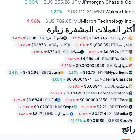
0.99%
JPM
JPmorgan Chase & Co
1.27%
WMT
Walmart Inc
4.06%
MU
Micron Technology Inc
أكثر العملات المشفرة زيارة
بيتكوين
BTC
$62,483.18
إكس أر بي
XRP
$1.06
1.47%
0.97%
إيثريوم
ETH
$1,838.35
كاردانو
ADA
$0.1873
1.06%
0.91%
Pi
PI
$0.0824
سولانا
SOL
$72.40
0.95%
4.23%
$4,050.44
PAXG
PAX Gold
0.12%
شيبا إينو
SHIB
$0.000004848
2.52%
$482.96
ZEC
Zcash
$52.77
HYPE
Hyperliquid
2.61%
2.87%
$0.00004974
LUNC
Terra Classic
1.65%
دوجكوين
DOGE
$0.06941
0.90%
$0.04239
BANK
Lorenzo Protocol
10.78%
$0.6844
SUI
Sui
$0.000002858
PEPE
Pepe
0.17%
1.24%
$0.02606
KAS
Kaspa
$2.21
DEXE
DeXe
2.30%
5.30%
Stellar
XLM
$0.1714
تشين لينك
LINK
$8.17
1.32%
1.75%
$0.01989
BLESS
Bless
31.95%
رائج