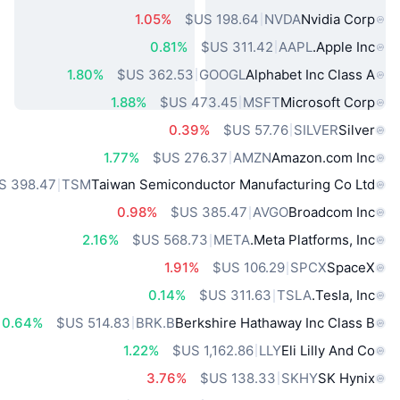
1.05%
NVDA
Nvidia Corp
0.81%
AAPL
Apple Inc.
1.80%
GOOGL
Alphabet Inc Class A
1.88%
MSFT
Microsoft Corp
0.39%
SILVER
Silver
1.77%
AMZN
Amazon.com Inc
TSM
Taiwan Semiconductor Manufacturing Co Ltd
0.98%
AVGO
Broadcom Inc
2.16%
META
Meta Platforms, Inc.
1.91%
SPCX
SpaceX
0.14%
TSLA
Tesla, Inc.
0.64%
BRK.B
Berkshire Hathaway Inc Class B
1.22%
LLY
Eli Lilly And Co
3.76%
SKHY
SK Hynix