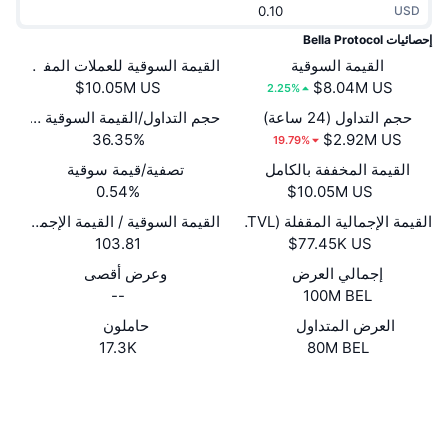
USD
جديد
صناديق الاستثمار المتداولة في العملات المشفرة
x402
إحصائيات Bella Protocol
كريبتو
القيمة السوقية
القيمة السوقية للعملات المفتوحة
صناديق المؤشرات المتداولة لـ بيتكوين
2.25%
سياسة
صناديق المؤشرات المتداولة لـ إيثريوم
حجم التداول (24 ساعة)
حجم التداول/القيمة السوقية (24 ساعة)
36.35%
19.79%
الرياضة
القيمة المخففة بالكامل
تصفية/قيمة سوقية
التحليل الفني
0.54%
المالية
القيمة الإجمالية المقفلة (TVL)
القيمة السوقية / القيمة الإجمالية المقفل
RSI
103.81
تقنية
MACD
إجمالي العرض
وعرض أقصى
--
100M BEL
NFT
العرض المتداول
حاملون
المشتقات
17.3K
80M BEL
إحصائيات NFT الشاملة
نظرة عامة
موقع إلكتروني
Website
Whitepaper
المبيعات القادمة
الوسائط الاجتماعية
تصفيات