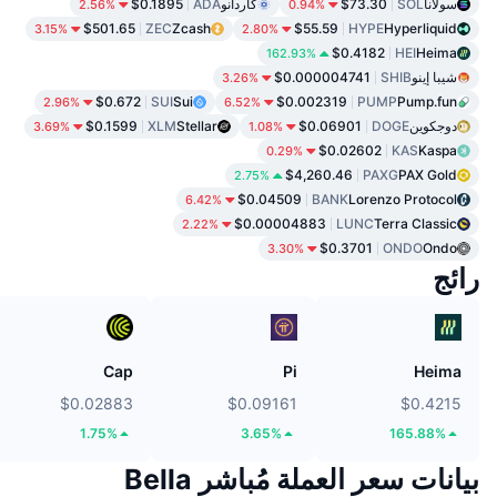
سولانا
SOL
$73.30
كاردانو
ADA
$0.1895
2.56%
0.94%
$501.65
ZEC
Zcash
$55.59
HYPE
Hyperliquid
3.15%
2.80%
$0.4182
HEI
Heima
162.93%
شيبا إينو
SHIB
$0.000004741
3.26%
$0.672
SUI
Sui
$0.002319
PUMP
Pump.fun
2.96%
6.52%
دوجكوين
DOGE
$0.06901
Stellar
XLM
$0.1599
3.69%
1.08%
$0.02602
KAS
Kaspa
0.29%
$4,260.46
PAXG
PAX Gold
2.75%
$0.04509
BANK
Lorenzo Protocol
6.42%
$0.00004883
LUNC
Terra Classic
2.22%
$0.3701
ONDO
Ondo
3.30%
رائج
Cap
Pi
Heima
$0.02883
$0.09161
$0.4215
1.75%
3.65%
165.88%
بيانات سعر العملة مُباشر Bella