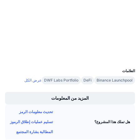
0xa91a...a07e14
معدلات التمويل
العقود
Audits
etherscan.io
مستشكفات
المحافظ
UCID
6928
العلامات
Binance Launchpool
DeFi
DWF Labs Portfolio
عرض الكل
Boost
المزيد من المعلومات
تحديث معلومات الرمز
تسليم عمليات إطلاق الرموز
هل تملك هذا المشروع؟
المطالبة بشارة المجتمع