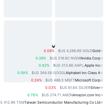
أصول العالم الحقيقي الشائعة
0.08%
GOLD
Gold
0.28%
NVDA
Nvidia Corp
0.92%
AAPL
Apple Inc.
0.59%
GOOGL
Alphabet Inc Class A
0.24%
MSFT
Microsoft Corp
0.03%
SILVER
Silver
0.76%
AMZN
Amazon.com Inc
TSM
Taiwan Semiconductor Manufacturing Co Ltd