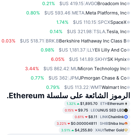
0.21%
AVGO
Broadcom Inc
0.80%
META
Meta Platforms, Inc.
1.74%
SPCX
SpaceX
0.14%
TSLA
Tesla, Inc.
0.03%
BRK.B
Berkshire Hathaway Inc Class B
0.98%
LLY
Eli Lilly And Co
6.05%
SKHY
SK Hynix
3.44%
MU
Micron Technology Inc
0.77%
JPM
JPmorgan Chase & Co
0.79%
WMT
Walmart Inc
الرموز الشائعة على سلسلة Ethereum.
$1,895.70
ETH
Ethereum
1.32%
$9.75
LEO
UNUS SED LEO
0.15%
$8.11
LINK
Chainlink
0.61%
$0.000004811
SHIB
Shiba Inu
3.22%
$4,255.80
XAUt
Tether Gold
3.51%