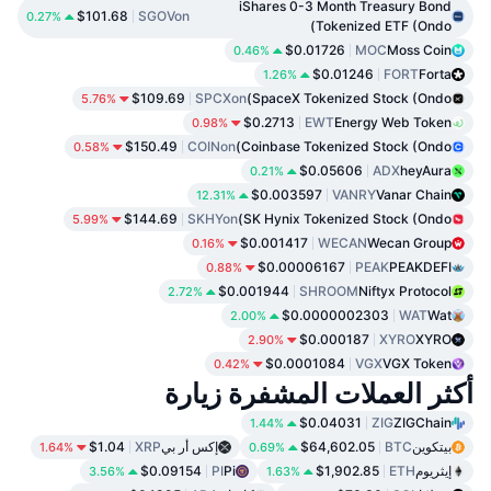
iShares 0-3 Month Treasury Bond
$101.68
SGOVon
0.27%
Tokenized ETF (Ondo)
$0.01726
MOC
Moss Coin
0.46%
$0.01246
FORT
Forta
1.26%
$109.69
SPCXon
SpaceX Tokenized Stock (Ondo)
5.76%
$0.2713
EWT
Energy Web Token
0.98%
$150.49
COINon
Coinbase Tokenized Stock (Ondo)
0.58%
$0.05606
ADX
heyAura
0.21%
$0.003597
VANRY
Vanar Chain
12.31%
$144.69
SKHYon
SK Hynix Tokenized Stock (Ondo)
5.99%
$0.001417
WECAN
Wecan Group
0.16%
$0.00006167
PEAK
PEAKDEFI
0.88%
$0.001944
SHROOM
Niftyx Protocol
2.72%
$0.0000002303
WAT
Wat
2.00%
$0.000187
XYRO
XYRO
2.90%
$0.0001084
VGX
VGX Token
0.42%
أكثر العملات المشفرة زيارة
$0.04031
ZIG
ZIGChain
1.44%
بيتكوين
BTC
$64,602.05
إكس أر بي
XRP
$1.04
1.64%
0.69%
إيثريوم
ETH
$1,902.85
Pi
PI
$0.09154
3.56%
1.63%