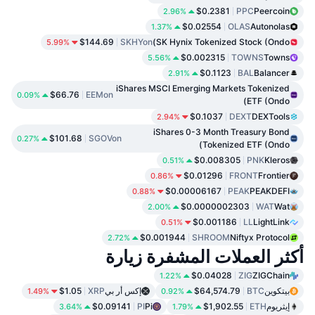
$0.2381
PPC
Peercoin
2.96%
$0.02554
OLAS
Autonolas
1.37%
$144.69
SKHYon
SK Hynix Tokenized Stock (Ondo)
5.99%
$0.002315
TOWNS
Towns
5.56%
$0.1123
BAL
Balancer
2.91%
iShares MSCI Emerging Markets Tokenized
$66.76
EEMon
0.09%
ETF (Ondo)
$0.1037
DEXT
DEXTools
2.94%
iShares 0-3 Month Treasury Bond
$101.68
SGOVon
0.27%
Tokenized ETF (Ondo)
$0.008305
PNK
Kleros
0.51%
$0.01296
FRONT
Frontier
0.86%
$0.00006167
PEAK
PEAKDEFI
0.88%
$0.0000002303
WAT
Wat
2.00%
$0.001186
LL
LightLink
0.51%
$0.001944
SHROOM
Niftyx Protocol
2.72%
أكثر العملات المشفرة زيارة
$0.04028
ZIG
ZIGChain
1.22%
بيتكوين
BTC
$64,574.79
إكس أر بي
XRP
$1.05
1.49%
0.92%
إيثريوم
ETH
$1,902.55
Pi
PI
$0.09141
3.64%
1.79%