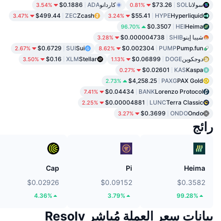
سولانا
SOL
$73.26
كاردانو
ADA
$0.1886
3.54%
0.81%
$499.44
ZEC
Zcash
$55.41
HYPE
Hyperliquid
3.47%
3.24%
$0.3507
HEI
Heima
96.70%
شيبا إينو
SHIB
$0.000004738
3.28%
$0.6729
SUI
Sui
$0.002304
PUMP
Pump.fun
2.67%
8.62%
دوجكوين
DOGE
$0.06899
Stellar
XLM
$0.16
3.50%
1.13%
$0.02601
KAS
Kaspa
0.27%
$4,258.25
PAXG
PAX Gold
2.73%
$0.04434
BANK
Lorenzo Protocol
7.41%
$0.00004881
LUNC
Terra Classic
2.25%
$0.3699
ONDO
Ondo
3.27%
رائج
Cap
Pi
Heima
$0.02926
$0.09152
$0.3582
4.36%
3.79%
99.28%
بيانات سعر العملة مُباشر Resolv