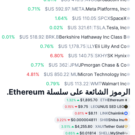
0.71%
META
Meta Platforms, Inc.
1.64%
SPCX
SpaceX
0.02%
TSLA
Tesla, Inc.
0.01%
BRK.B
Berkshire Hathaway Inc Class B
0.76%
LLY
Eli Lilly And Co
6.80%
SKHY
SK Hynix
0.77%
JPM
JPmorgan Chase & Co
4.81%
MU
Micron Technology Inc
0.79%
WMT
Walmart Inc
الرموز الشائعة على سلسلة Ethereum.
$1,895.70
ETH
Ethereum
1.32%
$9.75
LEO
UNUS SED LEO
0.15%
$8.11
LINK
Chainlink
0.61%
$0.000004811
SHIB
Shiba Inu
3.22%
$4,255.80
XAUt
Tether Gold
3.51%
$0.01814
SHELL
MyShell
0.65%