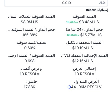
USD
جديد
صناديق الاستثمار المتداولة في العملات المشفرة
x402
إحصائيات Resolv
كريبتو
القيمة السوقية
القيمة السوقية للعملات المفتوحة
صناديق المؤشرات المتداولة لـ بيتكوين
10.44%
سياسة
صناديق المؤشرات المتداولة لـ إيثريوم
حجم التداول (24 ساعة)
حجم التداول/القيمة السوقية (24 ساعة)
185.88%
68.84%
الرياضة
القيمة المخففة بالكامل
تصفية/قيمة سوقية
التحليل الفني
0.60%
المالية
القيمة الإجمالية المقفلة (TVL)
القيمة السوقية / القيمة الإجمالية المقفل
RSI
0.698
تقنية
MACD
إجمالي العرض
وعرض أقصى
1B RESOLV
1B RESOLV
NFT
العرض المتداول
حاملون
المشتقات
17.88K
441.96M RESOLV
إحصائيات NFT الشاملة
نظرة عامة
Whitepaper
Website
موقع إلكتروني
المبيعات القادمة
تصفيات