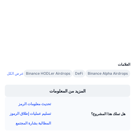
الوسائط الاجتماعية
معدلات التمويل
0x2593...f768A1
العقود
etherscan.io
مستشكفات
المحافظ
UCID
36713
العلامات
Binance Alpha Airdrops
DeFi
Binance HODLer Airdrops
عرض الكل
Boost
المزيد من المعلومات
تحديث معلومات الرمز
تسليم عمليات إطلاق الرموز
هل تملك هذا المشروع؟
المطالبة بشارة المجتمع