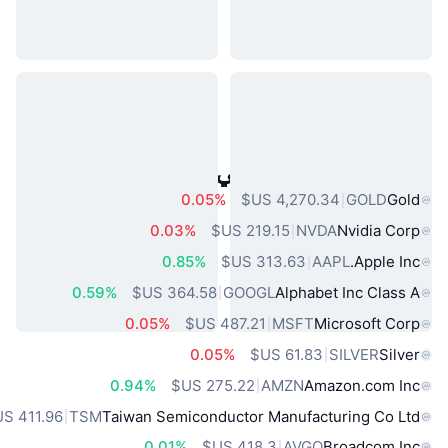
أصول العالم الحقيقي الشائعة
0.05%
GOLD
Gold
0.03%
NVDA
Nvidia Corp
0.85%
AAPL
Apple Inc.
0.59%
GOOGL
Alphabet Inc Class A
0.05%
MSFT
Microsoft Corp
0.05%
SILVER
Silver
0.94%
AMZN
Amazon.com Inc
TSM
Taiwan Semiconductor Manufacturing Co Ltd
0.01%
AVGO
Broadcom Inc