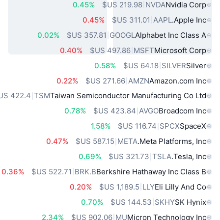
0.45%
NVDA
Nvidia Corp
0.45%
AAPL
Apple Inc.
0.02%
GOOGL
Alphabet Inc Class A
0.40%
MSFT
Microsoft Corp
0.58%
SILVER
Silver
0.22%
AMZN
Amazon.com Inc
TSM
Taiwan Semiconductor Manufacturing Co Ltd
0.78%
AVGO
Broadcom Inc
1.58%
SPCX
SpaceX
0.47%
META
Meta Platforms, Inc.
0.69%
TSLA
Tesla, Inc.
0.36%
BRK.B
Berkshire Hathaway Inc Class B
0.20%
LLY
Eli Lilly And Co
0.70%
SKHY
SK Hynix
2.34%
MU
Micron Technology Inc