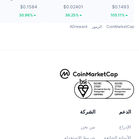
$0.1584
$0.02401
$0.1493
30.96%
36.25%
105.11%
CoinMarketCap
الرموز
ADreward
الدعم
الشركة
الإدراج
من نحن
الأسائة الشائعة
شروط الاستخدام