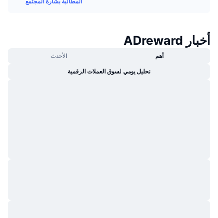
المطالبة بشارة المجتمع
جديد
صناديق الاستثمار المتداولة في العملات المشفرة
x402
كريبتو
صناديق المؤشرات المتداولة لـ بيتكوين
أخبار ADreward
سياسة
صناديق المؤشرات المتداولة لـ إيثريوم
أهم
الأحدث
تحليل يومي لسوق العملات الرقمية
الرياضة
التحليل الفني
المالية
RSI
تقنية
MACD
NFT
المشتقات
إحصائيات NFT الشاملة
نظرة عامة
المبيعات القادمة
تصفيات