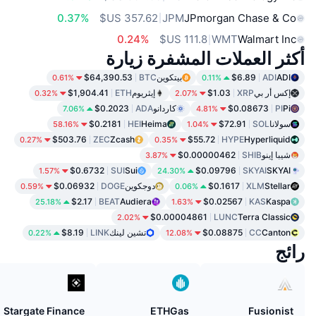
0.37%
JPM
JPmorgan Chase & Co
0.24%
WMT
Walmart Inc
أكثر العملات المشفرة زيارة
ADI
ADI
$6.89
بيتكوين
BTC
$64,390.53
0.61%
0.11%
إكس أر بي
XRP
$1.03
إيثريوم
ETH
$1,904.41
0.32%
2.07%
Pi
PI
$0.08673
كاردانو
ADA
$0.2023
7.06%
4.81%
سولانا
SOL
$72.91
Heima
HEI
$0.2181
58.16%
1.04%
$503.76
ZEC
Zcash
$55.72
HYPE
Hyperliquid
0.27%
0.35%
شيبا إينو
SHIB
$0.00000462
3.87%
$0.6732
SUI
Sui
$0.09796
SKYAI
SKYAI
1.57%
24.30%
Stellar
XLM
$0.1617
دوجكوين
DOGE
$0.06932
0.59%
0.06%
$2.17
BEAT
Audiera
$0.02567
KAS
Kaspa
25.18%
1.63%
$0.00004861
LUNC
Terra Classic
2.02%
Canton
CC
$0.08875
تشين لينك
LINK
$8.19
0.22%
12.08%
رائج
Stargate Finance
ETHGas
Fusionist