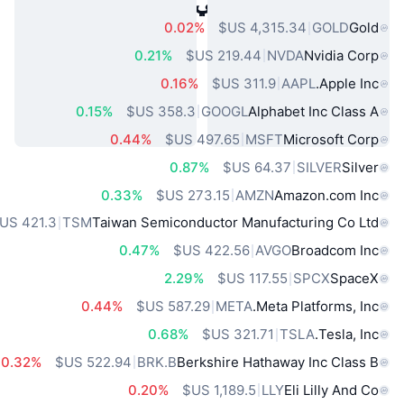
أصول العالم الحقيقي الشائعة
0.02%
GOLD
Gold
0.21%
NVDA
Nvidia Corp
0.16%
AAPL
Apple Inc.
0.15%
GOOGL
Alphabet Inc Class A
0.44%
MSFT
Microsoft Corp
0.87%
SILVER
Silver
0.33%
AMZN
Amazon.com Inc
TSM
Taiwan Semiconductor Manufacturing Co Ltd
0.47%
AVGO
Broadcom Inc
2.29%
SPCX
SpaceX
0.44%
META
Meta Platforms, Inc.
0.68%
TSLA
Tesla, Inc.
0.32%
BRK.B
Berkshire Hathaway Inc Class B
0.20%
LLY
Eli Lilly And Co