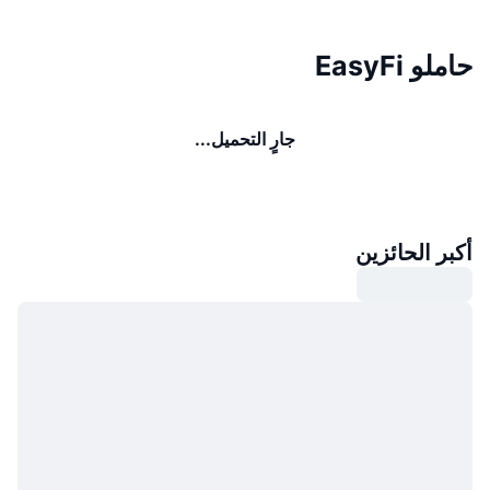
حاملو EasyFi
جارٍ التحميل...
أكبر الحائزين