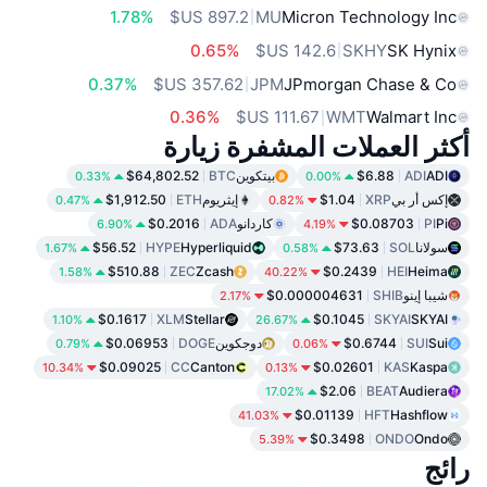
1.78%
MU
Micron Technology Inc
0.65%
SKHY
SK Hynix
0.37%
JPM
JPmorgan Chase & Co
0.36%
WMT
Walmart Inc
أكثر العملات المشفرة زيارة
ADI
ADI
$6.88
بيتكوين
BTC
$64,802.52
0.33%
0.00%
إكس أر بي
XRP
$1.04
إيثريوم
ETH
$1,912.50
0.47%
0.82%
Pi
PI
$0.08703
كاردانو
ADA
$0.2016
6.90%
4.19%
سولانا
SOL
$73.63
Hyperliquid
HYPE
$56.52
1.67%
0.58%
$510.88
ZEC
Zcash
$0.2439
HEI
Heima
1.58%
40.22%
شيبا إينو
SHIB
$0.000004631
2.17%
$0.1617
XLM
Stellar
$0.1045
SKYAI
SKYAI
1.10%
26.67%
Sui
SUI
$0.6744
دوجكوين
DOGE
$0.06953
0.79%
0.06%
$0.09025
CC
Canton
$0.02601
KAS
Kaspa
10.34%
0.13%
$2.06
BEAT
Audiera
17.02%
$0.01139
HFT
Hashflow
41.03%
$0.3498
ONDO
Ondo
5.39%
رائج