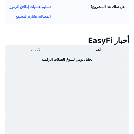
جديد
صناديق الاستثمار المتداولة في العملات المشفرة
تسليم عمليات إطلاق الرموز
هل تملك هذا المشروع؟
x402
المطالبة بشارة المجتمع
كريبتو
صناديق المؤشرات المتداولة لـ بيتكوين
سياسة
صناديق المؤشرات المتداولة لـ إيثريوم
أخبار EasyFi
الرياضة
أهم
الأحدث
التحليل الفني
تحليل يومي لسوق العملات الرقمية
المالية
RSI
تقنية
MACD
NFT
المشتقات
إحصائيات NFT الشاملة
نظرة عامة
المبيعات القادمة
تصفيات