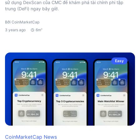
sử dụng DexScan của CMC để khám phá tài chính phi tập
trung (DeFi) ngay bây giờ.
Bởi CoinMarketCap
3 years ago
6m"
Easy
CoinMarketCap News