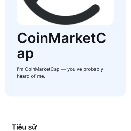
CoinMarketC
ap
I'm CoinMarketCap — you've probably
heard of me.
Tiểu sử