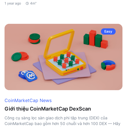
1 year ago
4m"
Easy
CoinMarketCap News
Giới thiệu CoinMarketCap DexScan
Công cụ sàng lọc sàn giao dịch phi tập trung (DEX) của
CoinMarketCap bao gồm hơn 50 chuỗi và hơn 100 DEX — Hãy