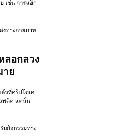
าย เช่น การแฮ็ก
แหล่งทางกายภาพ
ารหลอกลวง
หมาย
แล้วที่คริปโตเค
พติด แต่นั่น
สำหรับกิจกรรมทาง