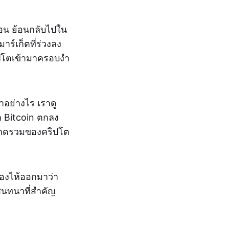
นอน ย้อนกลับไปใน
ร์เก็ตที่ร่วงลง
ริปโตเข้ามาครอบงำ
่าอย่างไร เราดู
าก Bitcoin ตกลง
ตลาดรวมของคริปโต
ร้องไห้ออกมาว่า
สนทนาที่สำคัญ