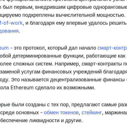
in был первым, внедрившим цифровые одноранговые
ицируемо подкреплены вычислительной мощностью.
f-of-work
, и благодаря ему впервые удалось решит
дования
.
reum
- это протокол, который дал начало
смарт-контр
обой детерминированные функции, работающие как 
более сложных систем. Например, смарт-контракты 
 заменой услугам финансовых учреждений благодар
оду. Это называется децентрализованные финансы 
кола Ethereum сделало их возможными.
орые были созданы с тех пор, предлагают самые ра
 среди основных -
обмен токенов
,
стейкинг
, маржина
обеспечение ликвидности и другие.