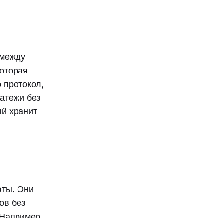
 между
которая
о протокол,
атежи без
ый хранит
юты. Они
ов без
 Например,