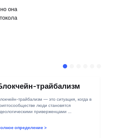
чно она
токола
Блокчейн-трайбализм
Абстра
локчейн-трайбализм — это ситуация, когда в
Абстракция 
риптосообществе люди становятся
взаимодейст
деологическими приверженцами ...
через кастом
олное определение
>
Полное опр