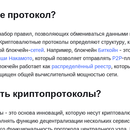
ое протокол?
 набор правил, позволяющих обмениваться данными
Криптовалютные протоколы определяют структуру, 
ой блокчейн-
сетей
. Например, блокчейн
Биткойн
- эт
оши Накамото
, который позволяет отправлять
P2P
-пл
локчейн работает как
распределённый реестр
, котор
ащищен общей вычислительной мощностью сети.
сть криптопротоколы?
ы - это основа инноваций, которую несут криптовал
лнять функцию децентрализации нескольких сервис
о функциональность протокола центрального узла.