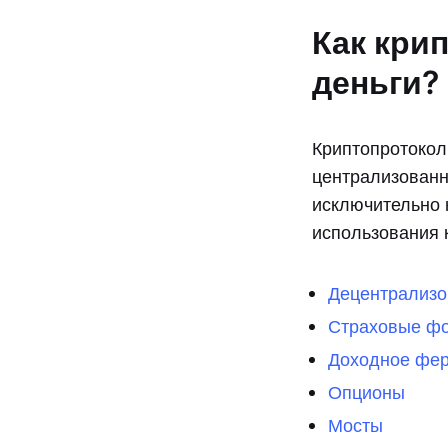
Как кри
деньги?
Криптопротокол
централизован
исключительно 
использования 
Децентрализо
Страховые ф
Доходное фе
Опционы
Мосты