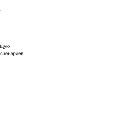
т
ющую
 сценариев