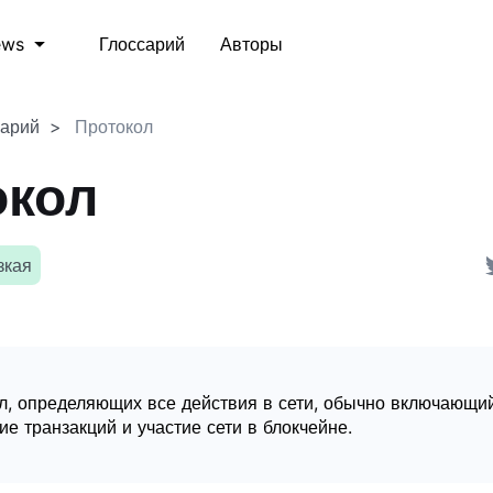
Глоссарий
Авторы
ews
сарий
Протокол
окол
зкая
л, определяющих все действия в сети, обычно включающий
е транзакций и участие сети в блокчейне.