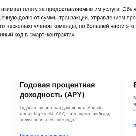
 взимает плату за предоставляемые им услуги. Обы
шечную долю от суммы транзакции. Управлением про
го несколько членов команды, по большей части это
нный код в смарт-контрактах.
Годовая процентная
доходность (APY)
е
Б
к
Годовая процентная доходность (Annual
и
percentage yield, APY) - это норма прибыли,
полученная в течение года...
П
Полное определение
>