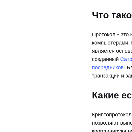
Что так
Протокол - это
компьютерами. 
является основ
созданный
Сат
посредников
. Б
транзакции и з
Какие е
Криптопротокол
позволяют выпо
координирующег