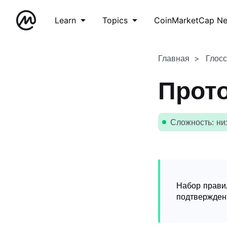
Learn
Topics
CoinMarketCap N
Главная
Глос
Прот
Сложность: ни
Набор прави
подтверждени