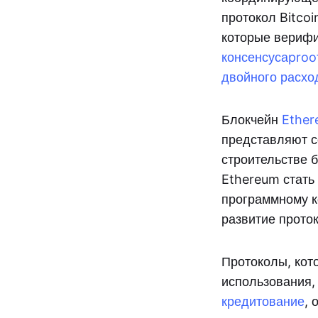
протокол Bitco
которые вериф
консенсуса
proo
двойного расхо
Блокчейн
Ethe
представляют с
строительстве 
Ethereum стать
программному к
развитие прото
Протоколы, кот
использования,
кредитование
, 