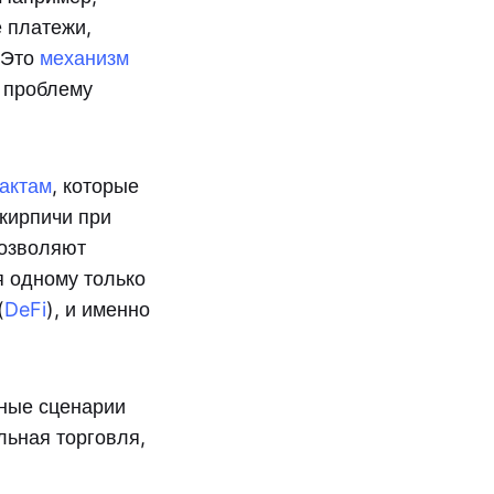
 платежи,
 Это
механизм
ь проблему
актам
, которые
кирпичи при
позволяют
я одному только
(
DeFi
), и именно
зные сценарии
льная торговля,