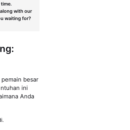
 time.
 along with our
ou waiting for?
ng:
k pemain besar
ntuhan ini
gaimana Anda
i.