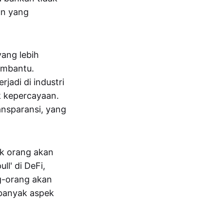
un yang
yang lebih
membantu.
jadi di industri
k kepercayaan.
ransparansi, yang
ak orang akan
ll' di DeFi,
g-orang akan
 banyak aspek