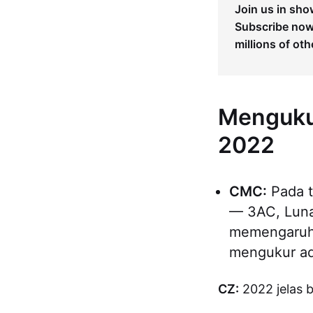
Join us in sho
Subscribe now 
millions of oth
Mengukur
2022
CMC:
Pada t
— 3AC, Luna
memengaruhi
mengukur ad
CZ:
2022 jelas b