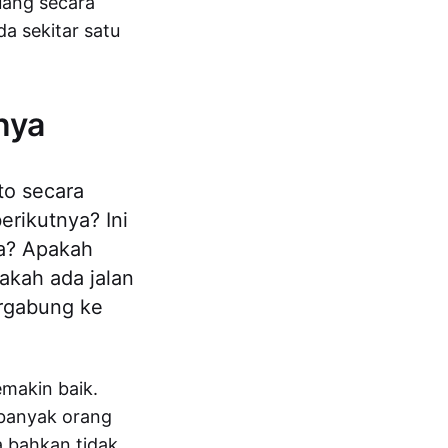
ruang secara
da sekitar satu
nya
to secara
rikutnya? Ini
a? Apakah
akah ada jalan
ergabung ke
makin baik.
 banyak orang
a bahkan tidak