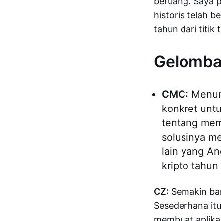
beruang. Saya p
historis telah b
tahun dari titik 
Gelomba
CMC:
Menuru
konkret unt
tentang mem
solusinya me
lain yang A
kripto tahun
CZ:
Semakin ban
Sesederhana itu
membuat aplikas