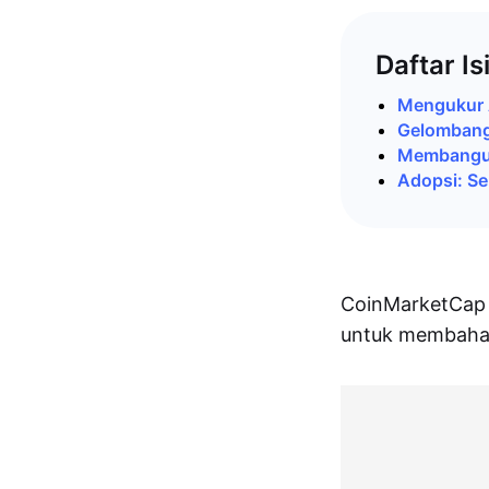
Daftar Is
Mengukur 
Gelombang
Membangun
Adopsi: Se
CoinMarketCap 
untuk membahas