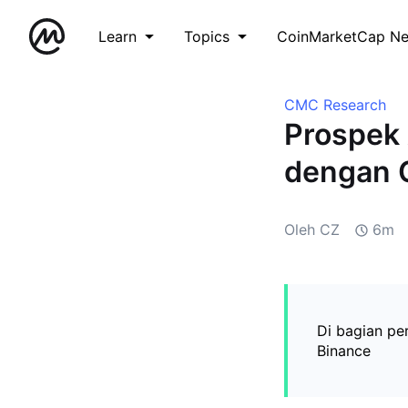
Learn
Topics
CoinMarketCap N
CMC Research
Prospek 
dengan 
Oleh CZ
6m
Di bagian pe
Binance