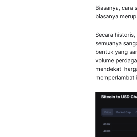
Biasanya, cara 
biasanya merupa
Secara historis
semuanya sangat
bentuk yang sam
volume perdagan
mendekati harga
memperlambat i