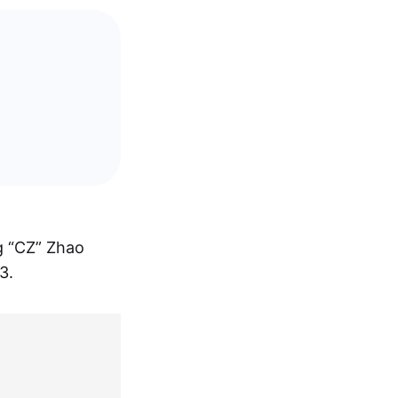
 “CZ” Zhao
3.