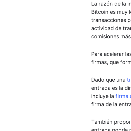
La razón de la 
Bitcoin es muy 
transacciones p
actividad de tr
comisiones más
Para acelerar l
firmas, que for
Dado que una
t
entrada es la di
incluye la
firma 
firma de la entr
También proporc
entrada podría m