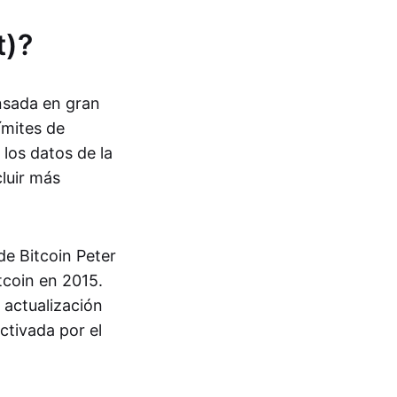
t)?
nsada en gran
ímites de
los datos de la
cluir más
de Bitcoin Peter
tcoin en 2015.
a actualización
ctivada por el