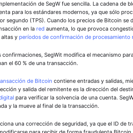
implementación de SegW fue sencilla. La cadena de b
lenta para los estándares modernos, ya que sólo proc
or segundo (TPS). Cuando los precios de Bitcoin se d
ansacción en la
red
aumenta, lo que provoca congestió
 altas y
períodos de confirmación de procesamiento 
as confirmaciones, SegWit modifica el mecanismo para 
man el 60 % de una transacción.
ransacción de Bitcoin
contiene entradas y salidas, mi
rección y salida del remitente es la dirección del desti
digital
para verificar la solvencia de una cuenta. SegWi
ada y la mueve al final de la transacción.
iona una corrección de seguridad, ya que el ID de t
odificarse para recibir de forma fraudulenta Bitcoin 