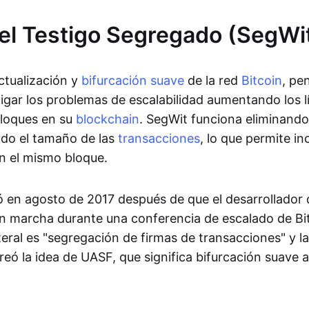
el Testigo Segregado (SegWi
ctualización y
bifurcación suave
de la red
Bitcoin
, pe
igar los problemas de escalabilidad aumentando los l
bloques en su
blockchain
. SegWit funciona eliminando 
ndo el tamaño de las
transacciones
, lo que permite in
n el mismo bloque.
ó en agosto de 2017 después de que el desarrollador 
en marcha durante una conferencia de escalado de Bi
iteral es "segregación de firmas de transacciones" y l
eó la idea de UASF, que significa bifurcación suave a