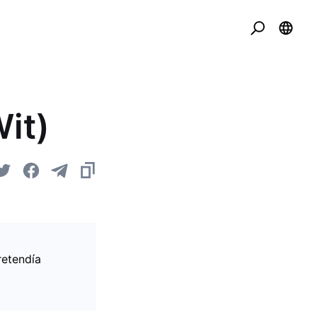
it)
retendía