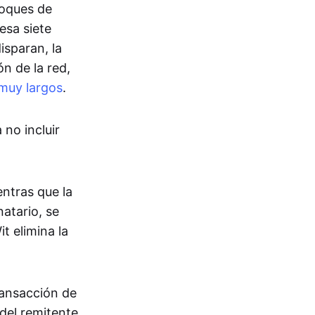
loques de
esa siete
isparan, la
n de la red,
muy largos
.
no incluir
entras que la
natario, se
t elimina la
ransacción de
del remitente.