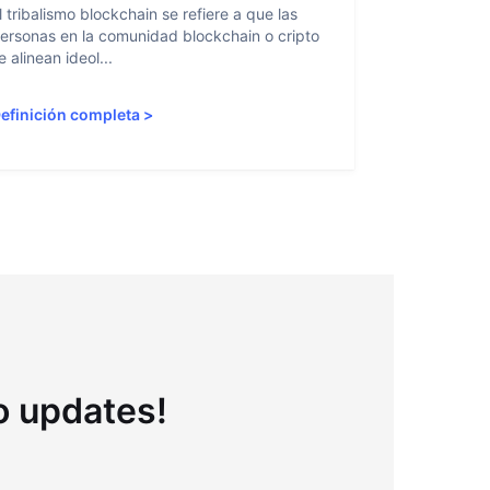
l tribalismo blockchain se refiere a que las
La abstracci
ersonas en la comunidad blockchain o cripto
facilitar a l
e alinean ideol...
blockchain al
efinición completa
>
Definición 
to updates!