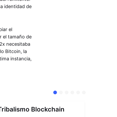
la identidad de
iar el
r el tamaño de
2x necesitaba
 Bitcoin, la
tima instancia,
Tribalismo Blockchain
Abstra