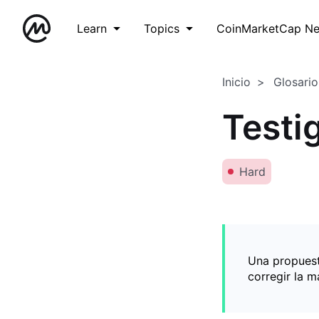
Learn
Topics
CoinMarketCap N
Inicio
Glosario
Testi
Hard
Una propuesta
corregir la m