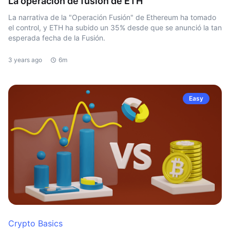
La operación de fusión de ETH
La narrativa de la "Operación Fusión" de Ethereum ha tomado
el control, y ETH ha subido un 35% desde que se anunció la tan
esperada fecha de la Fusión.
3 years ago
6m
Easy
Crypto Basics