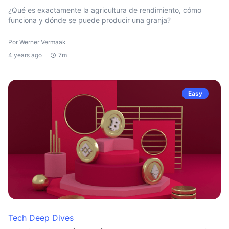
¿Qué es exactamente la agricultura de rendimiento, cómo
funciona y dónde se puede producir una granja?
Por Werner Vermaak
4 years ago
7m
Easy
Tech Deep Dives