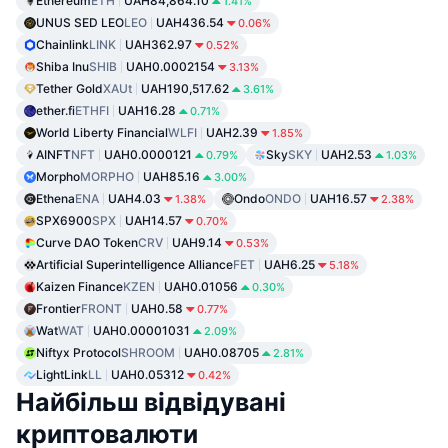
Ethereum
ETH
UAH84,864.10
1.41%
UNUS SED LEO
LEO
UAH436.54
0.06%
Chainlink
LINK
UAH362.97
0.52%
Shiba Inu
SHIB
UAH0.0002154
3.13%
Tether Gold
XAUt
UAH190,517.62
3.61%
ether.fi
ETHFI
UAH16.28
0.71%
World Liberty Financial
WLFI
UAH2.39
1.85%
AINFT
NFT
UAH0.0000121
Sky
SKY
UAH2.53
0.79%
1.03%
Morpho
MORPHO
UAH85.16
3.00%
Ethena
ENA
UAH4.03
Ondo
ONDO
UAH16.57
1.38%
2.38%
SPX6900
SPX
UAH14.57
0.70%
Curve DAO Token
CRV
UAH9.14
0.53%
Artificial Superintelligence Alliance
FET
UAH6.25
5.18%
Kaizen Finance
KZEN
UAH0.01056
0.30%
Frontier
FRONT
UAH0.58
0.77%
Wat
WAT
UAH0.00001031
2.09%
Niftyx Protocol
SHROOM
UAH0.08705
2.81%
LightLink
LL
UAH0.05312
0.42%
Найбільш відвідувані
криптовалюти