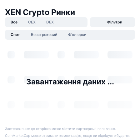
XEN Crypto Ринки
Все
CEX
DEX
Фільтри
Спот
Безстроковий
Ф'ючерси
Завантаження даних ...
Застереження: ця сторінка може містити партнерські посилання.
CoinMarketCap може отримати компенсацію, якщо ви відвідуєте будь-які