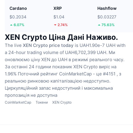
Cardano
XRP
Hashflow
$0.2034
$1.04
$0.03227
6.07%
2.74%
75.63%
XEN Crypto Ціна Дані Наживо.
The live
XEN Crypto price today
is UAH1.90e-7 UAH with
a 24-hour trading volume of UAH6,702,399 UAH.
Ми
оновлюємо ціну XEN до UAH в режимі реального часу.
За останні 24 години показник XEN Crypto виріс на
1.96%
Поточний рейтинг CoinMarketCap - це #4151 , з
реальною ринковою капіталізацією недоступно.
Циркуляційний запас недоступний
і максимальна
пропозиція не доступна
CoinMarketCap
Токени
XEN Crypto