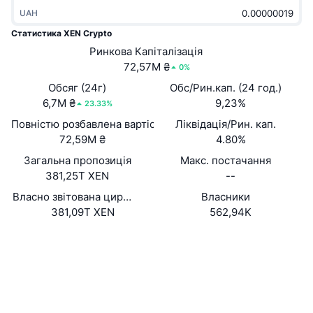
В тренді
Криптовалютні ETF
UAH
Навчайтеся
CMC Протокол контексту моделі
Статистика XEN Crypto
Нове
Біткоїн ETF
Ринкова Капіталізація
x402
Новини
72,57M ₴
0%
Крипто
Эфириум ETF
Обсяг (24г)
Обс/Рин.кап. (24 год.)
Студент
6,7M ₴
9,23%
23.33%
Політика
Технічний аналіз
Повністю розбавлена вартість (FDV)
Ліквідація/Рин. кап.
Дослідження
72,59M ₴
4.80%
Спорт
RSI
Відео
Загальна пропозиція
Макс. постачання
381,25T XEN
--
Фінанси
MACD
Словник
Власно звітована циркуляційна пропозиція
Власники
381,09T XEN
562,94K
Технології
Деривативи
Кампанії
Вебсайти
Website
Соціальні
NFT
Огляд
Airdrops
0x0645...9a6Fb8
Контракти
Загальна статистика NFT
Ліквідації
Винагороди у Діамантах
4.1
Рейтинг (CertiK)