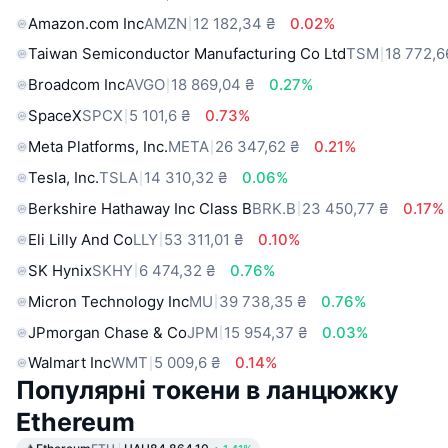
Amazon.com Inc
AMZN
12 182,34 ₴
0.02%
Taiwan Semiconductor Manufacturing Co Ltd
TSM
18 772,6
Broadcom Inc
AVGO
18 869,04 ₴
0.27%
SpaceX
SPCX
5 101,6 ₴
0.73%
Meta Platforms, Inc.
META
26 347,62 ₴
0.21%
Tesla, Inc.
TSLA
14 310,32 ₴
0.06%
Berkshire Hathaway Inc Class B
BRK.B
23 450,77 ₴
0.17%
Eli Lilly And Co
LLY
53 311,01 ₴
0.10%
SK Hynix
SKHY
6 474,32 ₴
0.76%
Micron Technology Inc
MU
39 738,35 ₴
0.76%
JPmorgan Chase & Co
JPM
15 954,37 ₴
0.03%
Walmart Inc
WMT
5 009,6 ₴
0.14%
Популярні токени в ланцюжку
Ethereum