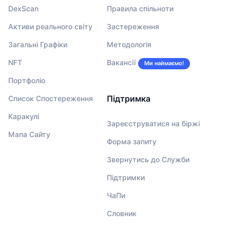
DexScan
Правила спільноти
Активи реального світу
Застереження
Загальні Графіки
Методологія
NFT
Вакансії
Ми наймаємо!
Портфоліо
Підтримка
Список Спостереження
Каракулі
Зареєструватися на біржі
Мапа Сайту
Форма запиту
Звернутись до Служби
Підтримки
ЧаПи
Словник