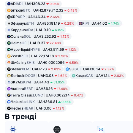
ADI
ADI
UAH308.23
0.05%
Біткоїн
BTC
UAH2,879,742.32
0.48%
XRP
XRP
UAH46.34
2.65%
Эфириум
ETH
UAH85,181.19
Pi
PI
UAH4.02
0.29%
1.74%
Кардано
ADA
UAH9.10
6.15%
Солана
SOL
UAH3,252.92
1.72%
Heima
HEI
UAH9.37
22.48%
Hyperliquid
HYPE
UAH2,511.59
1.12%
Zcash
ZEC
UAH22,174.18
3.98%
Шиба іну
SHIB
UAH0.0002096
4.59%
Stellar
XLM
UAH7.23
Sui
SUI
UAH30.14
2.63%
2.37%
Догікоїн
DOGE
UAH3.08
Kaspa
KAS
UAH1.14
1.62%
2.03%
SKYAI
SKYAI
UAH4.43
51.05%
Audiera
BEAT
UAH86.16
17.48%
Terra Classic
LUNC
UAH0.002214
0.47%
Чейнлінк
LINK
UAH366.81
0.56%
Hedera
HBAR
UAH3.06
1.12%
В тренді