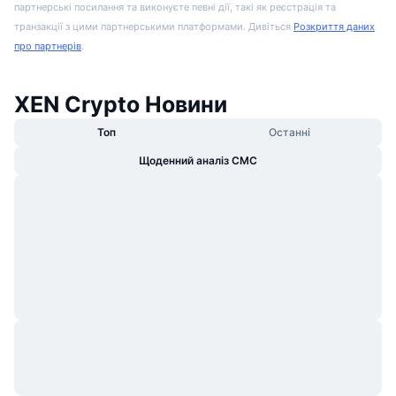
партнерські посилання та виконуєте певні дії, такі як реєстрація та
транзакції з цими партнерськими платформами. Дивіться
Розкриття даних
про партнерів
.
XEN Crypto Новини
Топ
Останні
Щоденний аналіз CMC