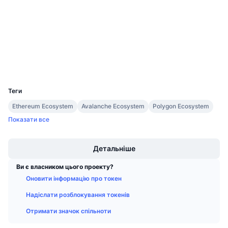
Майбутні розпродажі
Аудити
Ставки фінансування
Навчайся та заробляй
etherscan.io
Дослідники
Календарі
Гаманці
UCID
Календар ICO
22118
Теги
Календар Подій
Ethereum Ecosystem
Avalanche Ecosystem
Polygon Ecosystem
Показати все
Boost
Детальніше
Ви є власником цього проекту?
Оновити інформацію про токен
Надіслати розблокування токенів
Отримати значок спільноти