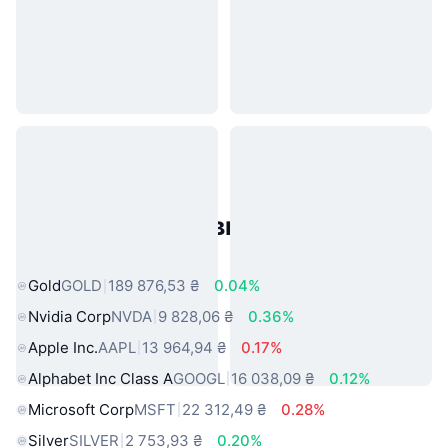
Популярні активи реального
світу
Gold
GOLD
189 876,53 ₴
0.04%
Nvidia Corp
NVDA
9 828,06 ₴
0.36%
Apple Inc.
AAPL
13 964,94 ₴
0.17%
Alphabet Inc Class A
GOOGL
16 038,09 ₴
0.12%
Microsoft Corp
MSFT
22 312,49 ₴
0.28%
Silver
SILVER
2 753,93 ₴
0.20%