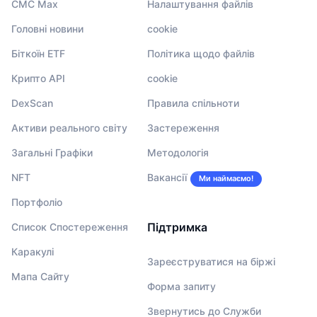
CMC Max
Налаштування файлів
Головні новини
cookie
Біткоїн ETF
Політика щодо файлів
Крипто API
cookie
DexScan
Правила спільноти
Активи реального світу
Застереження
Загальні Графіки
Методологія
NFT
Вакансії
Ми наймаємо!
Портфоліо
Підтримка
Список Спостереження
Каракулі
Зареєструватися на біржі
Мапа Сайту
Форма запиту
Звернутись до Служби