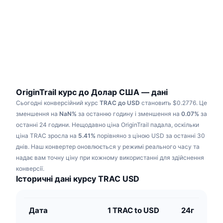
В тренді
Криптовалютні ETF
Навчайтеся
CMC Протокол контексту моделі
Нове
Біткоїн ETF
x402
Новини
Крипто
Эфириум ETF
Студент
Політика
Технічний аналіз
Дослідження
OriginTrail курс до Долар США — дані
Сьогодні конверсійний курс
TRAC до USD
становить $0.2776.
Це
Спорт
RSI
Відео
зменшення на
NaN%
за останню годину і зменшення на
0.07%
за
останні 24 години.
Нещодавно ціна OriginTrail падала, оскільки
Фінанси
MACD
ціна TRAC зросла на
Словник
5.41%
порівняно з ціною USD за останні 30
днів.
Наш конвертер оновлюється у режимі реального часу та
Технології
надає вам точну ціну при кожному використанні для здійснення
Деривативи
Кампанії
конверсії.
Історичні дані курсу TRAC USD
NFT
Огляд
Airdrops
Загальна статистика NFT
Дата
1 TRAC to USD
24г
Ліквідації
Винагороди у Діамантах