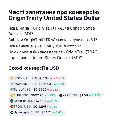
Часті запитання про конверсію
OriginTrail у United States Dollar
Яка ціна за 1 OriginTrail (TRAC) в United States
Dollar (USD)?
Скільки OriginTrail (TRAC) можна купити за $1?
Яка найвища ціна TRAC/USD в історії?
На скільки змінилася вартість OriginTrail (TRAC)
порівняно з United States Dollar (USD)?
Схожі конверсії в USD
Біткоїн
/ USD
$64,774.82
0.25%
Эфириум
/ USD
$1,916.32
0.14%
Тетер
/ USD
$0.9992
0.03%
BNB
/ USD
$602.76
XRP
/ USD
$1.04
1.35%
0.33%
Солана
/ USD
$76.23
2.07%
TRON
/ USD
$0.3295
0.74%
Hyperliquid
/ USD
$54.74
0.67%