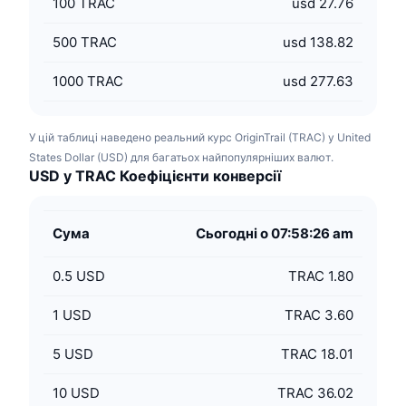
100
TRAC
usd 27.76
500
TRAC
usd 138.82
1000
TRAC
usd 277.63
У цій таблиці наведено реальний курс OriginTrail (TRAC) у United
States Dollar (USD) для багатьох найпопулярніших валют.
USD у TRAC Коефіцієнти конверсії
Сума
Сьогодні о 07:58:26 am
0.5
USD
TRAC 1.80
1
USD
TRAC 3.60
5
USD
TRAC 18.01
10
USD
TRAC 36.02