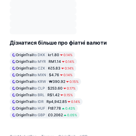
Дізнатися більше про фіатні валюти
OriginTrail
to DKK
kr1.80
0.14%
OriginTrail
to MYR
RM1.14
0.14%
OriginTrail
to CZK
Kč5.83
0.14%
OriginTrail
to MXN
$4.76
0.14%
OriginTrail
to KRW
₩390.92
0.15%
OriginTrail
to CLP
$253.60
0.17%
OriginTrail
to BRL
R$1.42
0.15%
OriginTrail
to IDR
Rp4,942.85
0.14%
OriginTrail
to HUF
Ft87.78
0.43%
OriginTrail
to GBP
£0.2062
0.05%