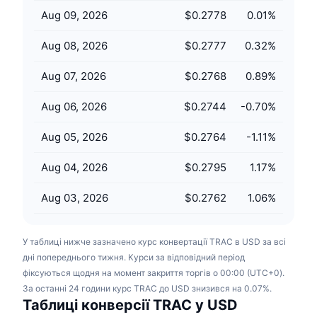
Майбутні розпродажі
Aug 09, 2026
$0.2778
0.01
%
Ставки фінансування
Навчайся та заробляй
Aug 08, 2026
$0.2777
0.32
%
Календарі
Aug 07, 2026
$0.2768
0.89
%
Календар ICO
Aug 06, 2026
$0.2744
-0.70
%
Календар Подій
Aug 05, 2026
$0.2764
-1.11
%
Aug 04, 2026
$0.2795
1.17
%
Aug 03, 2026
$0.2762
1.06
%
У таблиці нижче зазначено курс конвертації TRAC в USD за всі
дні попереднього тижня. Курси за відповідний період
фіксуються щодня на момент закриття торгів о 00:00 (UTC+0).
За останні 24 години курс TRAC до USD знизився на 0.07%.
Таблиці конверсії TRAC у USD