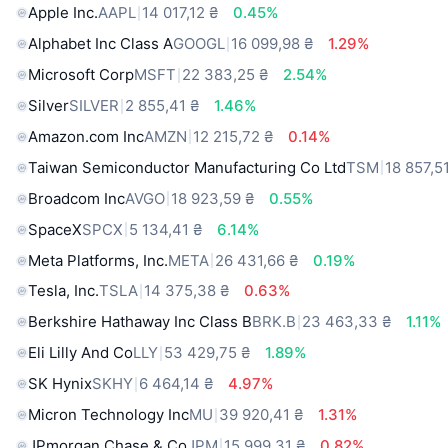
Apple Inc.
AAPL
14 017,12 ₴
0.45%
Alphabet Inc Class A
GOOGL
16 099,98 ₴
1.29%
Microsoft Corp
MSFT
22 383,25 ₴
2.54%
Silver
SILVER
2 855,41 ₴
1.46%
Amazon.com Inc
AMZN
12 215,72 ₴
0.14%
Taiwan Semiconductor Manufacturing Co Ltd
TSM
18 857,5
Broadcom Inc
AVGO
18 923,59 ₴
0.55%
SpaceX
SPCX
5 134,41 ₴
6.14%
Meta Platforms, Inc.
META
26 431,66 ₴
0.19%
Tesla, Inc.
TSLA
14 375,38 ₴
0.63%
Berkshire Hathaway Inc Class B
BRK.B
23 463,33 ₴
1.11%
Eli Lilly And Co
LLY
53 429,75 ₴
1.89%
SK Hynix
SKHY
6 464,14 ₴
4.97%
Micron Technology Inc
MU
39 920,41 ₴
1.31%
JPmorgan Chase & Co
JPM
15 999,31 ₴
0.82%