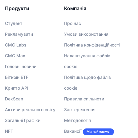
Продукти
Компанія
Студент
Про нас
Рекламувати
Умови використання
CMC Labs
Політика конфіденційності
CMC Max
Налаштування файлів
Головні новини
cookie
Біткоїн ETF
Політика щодо файлів
Крипто API
cookie
DexScan
Правила спільноти
Активи реального світу
Застереження
Загальні Графіки
Методологія
NFT
Вакансії
Ми наймаємо!