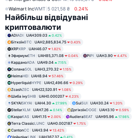
Walmart Inc
WMT
5 021,58 ₴
0.24%
Найбільш відвідувані
криптовалюти
ADI
ADI
UAH309.03
0.42%
Біткоїн
BTC
UAH2,885,834.75
0.43%
XRP
XRP
UAH46.07
1.82%
Эфириум
ETH
UAH85,371.08
Pi
PI
UAH3.90
0.04%
4.47%
Кардано
ADA
UAH9.04
7.15%
Солана
SOL
UAH3,270.32
1.15%
Heima
HEI
UAH8.94
57.46%
Hyperliquid
HYPE
UAH2,496.66
0.29%
Zcash
ZEC
UAH22,520.91
1.08%
Шиба іну
SHIB
UAH0.000207
4.23%
SKYAI
SKYAI
UAH4.30
Sui
SUI
UAH30.24
27.99%
1.20%
Stellar
XLM
UAH7.26
Догікоїн
DOGE
UAH3.10
0.14%
0.59%
Kaspa
KAS
UAH1.15
Audiera
BEAT
UAH95.96
2.00%
17.98%
Terra Classic
LUNC
UAH0.002187
1.75%
Canton
CC
UAH3.94
13.42%
Чейнлінк
LINK
UAH367.37
0.41%