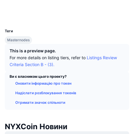
Найкращі трейдери
Статті
Біржові надходження/виведення
DEX API
Конвертер
Соціальні
Таблиці лідерів
Спот
Дослідники
explorer.nyxcoin.org
Настрої
Корпоративний
Інформаційна Розсилка
UCID
Індикатори
В тренді
Деривативи
4719
Теги
Ціни
CMC Launch
Майбутні
Індекс страху та жадібності.
Masternodes
Ресурси
CMC Labs
Нещодавно додані
Індекс сезону альткоїнів
This is a preview page.
For more details on listing tiers, refer to
Listings Review
CMC Max
Лідери росту та лідери падіння
Індикатори ринкового циклу
Criteria Section B - (3).
Документація
Головні новини
Ви є власником цього проекту?
Найбільш відвідувані
Домінування Bitcoin
ЧаПи
Оновити інформацію про токен
Telegram-бот
Настрої спільноти
Індекс CoinMarketCap 20
Надіслати розблокування токенів
Інтеграції ШІ
Отримати значок спільноти
Рекламувати
Рейтинг ланцюга
Індекс CoinMarketCap 100
CMC Хаб агентів
Ринки прогнозування
NYXCoin Новини
Потоки ETF
Віджети Сайту
Ринок навичок