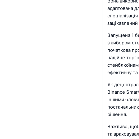
Вона викорис
адаптована дл
спеціалізація
зацікавлений 
Запущена 1 бе
з вибором ст
початкова пр
надійне торг
стейблкоїнам
ефективну та 
Як децентрал
Binance Smart
іншими блокч
постачальникі
рішення.
Важливо, щоб
та враховува