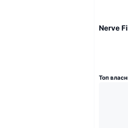
Nerve F
Топ власн