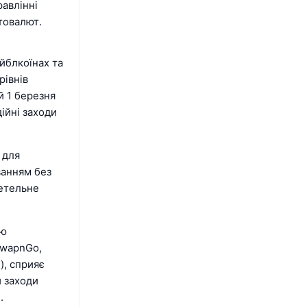
равлінні
товалют.
йблкоїнах та
рівнів
й 1 березня
ійні заходи
 для
ванням без
ретельне
ою
SwapnGo,
), сприяє
и заходи
.