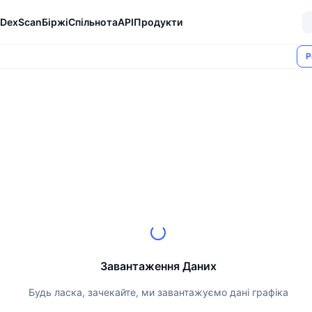
DexScan
Біржі
Спільнота
API
Продукти
Р
Завантаження Даних
Будь ласка, зачекайте, ми завантажуємо дані графіка