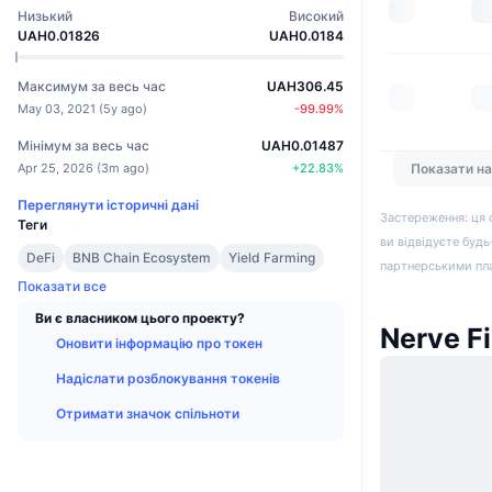
Низький
Високий
UAH0.01826
UAH0.0184
Максимум за весь час
UAH306.45
May 03, 2021
(
5y ago
)
-99.99
%
Мінімум за весь час
UAH0.01487
Apr 25, 2026
(
3m ago
)
+
22.83
%
Показати н
Переглянути історичні дані
Застереження: ця 
Теги
ви відвідуєте будь
DeFi
BNB Chain Ecosystem
Yield Farming
партнерськими пл
Показати все
Ви є власником цього проекту?
Nerve F
Оновити інформацію про токен
Надіслати розблокування токенів
Отримати значок спільноти