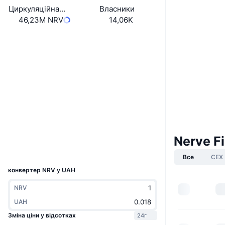
Циркуляційна пропозиція
Власники
46,23M NRV
14,06K
Вебсайти
Website
Соціальні
0x42F6...db9096
Контракти
Аудити
Дослідники
bscscan.com
Nerve F
Гаманці
UCID
8755
Все
CEX
конвертер NRV у UAH
NRV
UAH
Зміна ціни у відсотках
24г