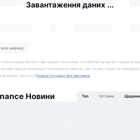
Завантаження даних ...
а всю ширину
сторінка може містити партнерські посилання. CoinMarketCap може отримати ко
-які партнерські посилання та виконуєте певні дії, такі як реєстрація та транзакції
атформами. Дивіться
Розкриття даних про партнерів
.
inance Новини
Топ
Останні
Щоденни