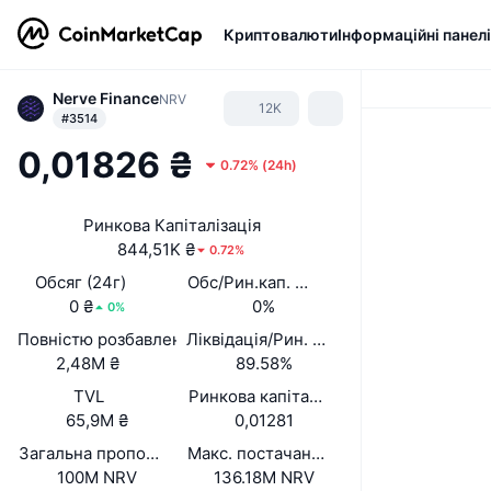
Криптовалюти
Інформаційні панелі
Nerve Finance
NRV
12K
#3514
0,01826 ₴
0.72%
(
24h
)
Ринкова Капіталізація
844,51K ₴
0.72%
Обсяг (24г)
Обс/Рин.кап. (24 год.)
0 ₴
0%
0%
Повністю розбавлена вартість (FDV)
Ліквідація/Рин. кап.
2,48M ₴
89.58%
TVL
Ринкова капіталізація/TVL
65,9M ₴
0,01281
Загальна пропозиція
Макс. постачання
100M NRV
136.18M NRV