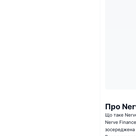
Про Ner
Що таке Nerv
Nerve Finance
зосереджена 