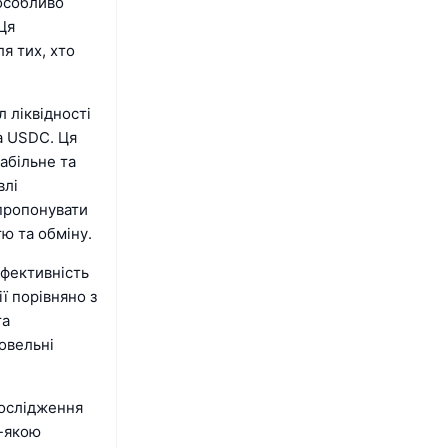
особливо
Ця
я тих, хто
 ліквідності
а USDC. Ця
абільне та
влі
апропонувати
ю та обміну.
ефективність
ї порівняно з
та
говельні
дослідження
ь-якою