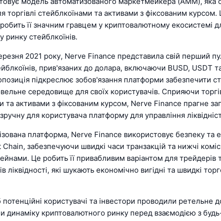
товує модель автоматизованого маркетмейкера (AMM), яка 
я торгівлі стейблкоїнами та активами з фіксованим курсом. 
 робить її значним гравцем у криптовалютному екосистемі дл
у ринку стейблкоїнів.
резня 2021 року, Nerve Finance представила свій перший пул
ейблкоїнів, прив'язаних до долара, включаючи BUSD, USDT т
опозиція підкреслює зобов'язання платформи забезпечити ст
овельне середовище для своїх користувачів. Сприяючи торгі
и та активами з фіксованим курсом, Nerve Finance прагне з
зручну для користувача платформу для управління ліквідніст
ізована платформа, Nerve Finance використовує безпеку та 
 Chain, забезпечуючи швидкі часи транзакцій та нижчі комісі
ейнами. Це робить її привабливим варіантом для трейдерів 
в ліквідності, які шукають економічно вигідні та швидкі тор
 потенційні користувачі та інвестори проводили ретельне 
ли динаміку криптовалютного ринку перед взаємодією з буд