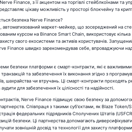
erve Finance, з її акцентом на торгівлі стейблкоїнами та уп
представляє цікаву можливість у просторі блокчейну та крип
ється безпека Nerve Finance?
e, автоматизований маркет-мейкер, що зосереджений на сте
сованим курсом на Binance Smart Chain, використовує кілька 
ахисту свого екосистеми та активів користувачів. Запущени
erve Finance швидко зарекомендував себе, впроваджуючи над
еми безпеки платформи є смарт-контракти, які є важливими
 транзакцій та забезпечення їх виконання згідно з програму
їв, шахрайства чи втручань. Ці смарт-контракти проходять 
 аудити для забезпечення їх цілісності та надійності.
онтрактів, Nerve Finance підвищує свою безпеку за допомог
партнерств. Співпраця з такими суб'єктами, як Blaze Token/
страція федеральних підрядників Сполучених Штатів (USFCR
зицій безпеки. Ці партнерства допомагають диверсифікуват
лучати зовнішній досвід та технології для захисту платформи