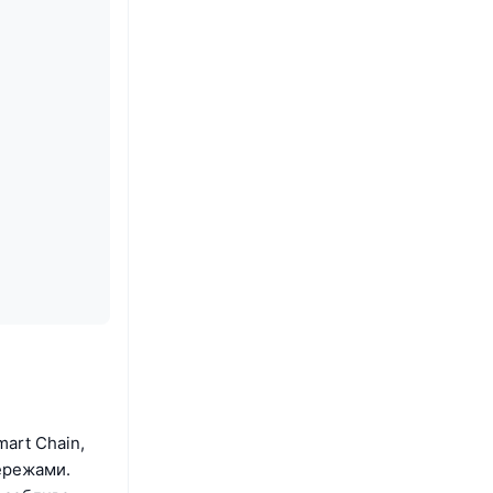
art Chain,
мережами.