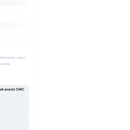
мпенсацію, якщо
 з цими
й аналіз CMC