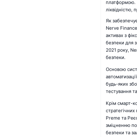
платформою. N
ліквідністю, 
Як забезпечу
Nerve Financ
активах з фік
безпеки для з
2021 року, N
безпеки.
Основою сист
автоматизації
будь-яких збо
тестування та
Крім смарт-к
стратегічних 
Preme та Реє
зміцненню по
безпеки та за