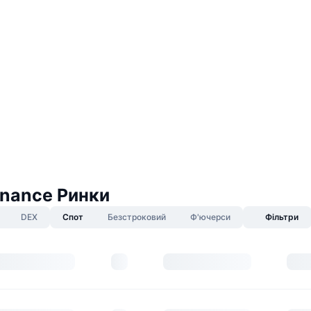
inance Ринки
DEX
Спот
Безстроковий
Ф'ючерси
Фільтри