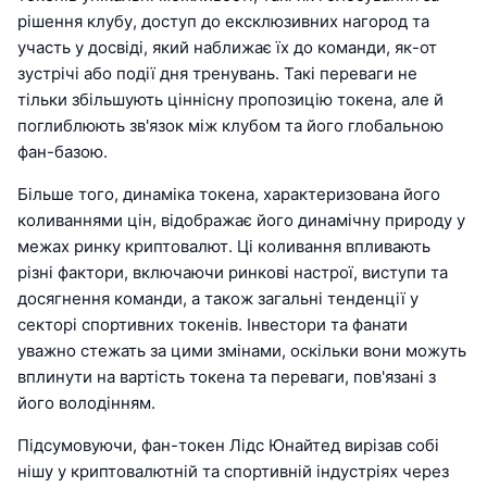
рішення клубу, доступ до ексклюзивних нагород та
участь у досвіді, який наближає їх до команди, як-от
зустрічі або події дня тренувань. Такі переваги не
тільки збільшують ціннісну пропозицію токена, але й
поглиблюють зв'язок між клубом та його глобальною
фан-базою.
Більше того, динаміка токена, характеризована його
коливаннями цін, відображає його динамічну природу у
межах ринку криптовалют. Ці коливання впливають
різні фактори, включаючи ринкові настрої, виступи та
досягнення команди, а також загальні тенденції у
секторі спортивних токенів. Інвестори та фанати
уважно стежать за цими змінами, оскільки вони можуть
вплинути на вартість токена та переваги, пов'язані з
його володінням.
Підсумовуючи, фан-токен Лідс Юнайтед вирізав собі
нішу у криптовалютній та спортивній індустріях через