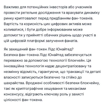
Важливо для потенційних інвесторів або учасників
провести ретельне дослідження та врахувати динаміку
ринку криптовалют перед придбанням фан-токенів.
Вартість та корисність цих цифрових активів може
коливатися, і бути добре інформованим може
допомогти у прийнятті обачних рішень щодо участі в
цій цифровій платформі залучення фанатів.
Як захищений фан-токен Лідс Юнайтед?
Безпека фан-токена Лідс Юнайтед забезпечується
переважно за допомогою технології блокчейн. Ця
інноваційна технологія надає децентралізовану та
незмінну відомість, гарантуючи, що транзакції та деталі
власності записуються безпечно та стійко до
шахрайства. Вроджені особливості безпеки блокчейну,
такі як криптографічне хешування та механізми
консенсусу, відіграють ключову роль у захисті
цілісності фан-токена.