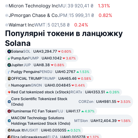
Micron Technology Inc
MU
39 920,41 ₴
1.31%
JPmorgan Chase & Co
JPM
15 999,31 ₴
0.82%
Walmart Inc
WMT
5 021,58 ₴
0.24%
Популярні токени в ланцюжку
Solana
Solana
SOL
UAH3,294.77
0.60%
Pump.fun
PUMP
UAH0.1042
3.67%
Jupiter
JUP
UAH8.38
0.88%
Pudgy Penguins
PENGU
UAH0.2767
1.53%
OFFICIAL TRUMP
TRUMP
UAH65.46
0.58%
Numogram
GNON
UAH0.004845
0.44%
Red Cat tokenized stock (xStock)
RCATx
UAH353.51
0.26%
Core Scientific Tokenized Stock
CORZon
UAH981.55
3.53%
(Ondo)
Fluminense FC Fan Token
FLU
UAH1.17
4.97%
MACOM Technology Solutions
MTSIon
UAH12,404.39
1.56%
Holdings Tokenized Stock (Ondo)
Musk It
MUSKIT
UAH0.005055
0.52%
Eliza (elizawakesup)
ELIZA
UAH0.005278
1.37%