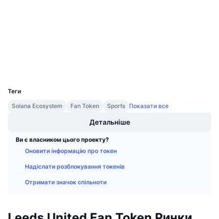
3.9
Майбутні розпродажі
Рейтинг (CertiK)
Ставки фінансування
Навчайся та заробляй
chiliscan.com
Дослідники
Календарі
Гаманці
Календар ICO
UCID
13731
Теги
Календар Подій
Solana Ecosystem
Fan Token
Sports
Показати все
Детальніше
Ви є власником цього проекту?
Оновити інформацію про токен
Надіслати розблокування токенів
Отримати значок спільноти
Leeds United Fan Token Ринки