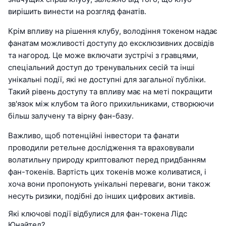
вирішить винести на розгляд фанатів.
Крім впливу на рішення клубу, володіння токеном надає
фанатам можливості доступу до ексклюзивних досвідів
та нагород. Це може включати зустрічі з гравцями,
спеціальний доступ до тренувальних сесій та інші
унікальні події, які не доступні для загальної публіки.
Такий рівень доступу та впливу має на меті покращити
зв'язок між клубом та його прихильниками, створюючи
більш залучену та вірну фан-базу.
Важливо, щоб потенційні інвестори та фанати
проводили ретельне дослідження та враховували
волатильну природу криптовалют перед придбанням
фан-токенів. Вартість цих токенів може коливатися, і
хоча вони пропонують унікальні переваги, вони також
несуть ризики, подібні до інших цифрових активів.
Які ключові події відбулися для фан-токена Лідс
Юнайтед?