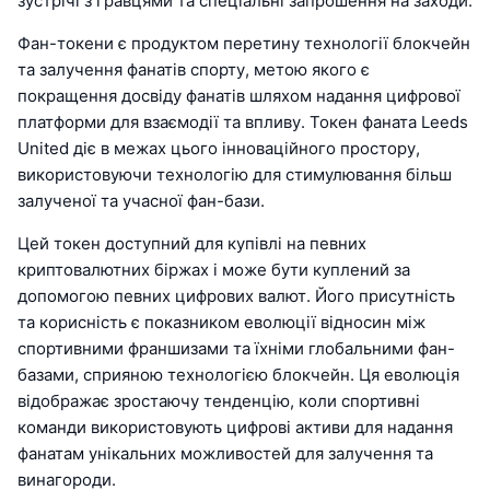
зустрічі з гравцями та спеціальні запрошення на заходи.
Фан-токени є продуктом перетину технології блокчейн
та залучення фанатів спорту, метою якого є
покращення досвіду фанатів шляхом надання цифрової
платформи для взаємодії та впливу. Токен фаната Leeds
United діє в межах цього інноваційного простору,
використовуючи технологію для стимулювання більш
залученої та учасної фан-бази.
Цей токен доступний для купівлі на певних
криптовалютних біржах і може бути куплений за
допомогою певних цифрових валют. Його присутність
та корисність є показником еволюції відносин між
спортивними франшизами та їхніми глобальними фан-
базами, сприяною технологією блокчейн. Ця еволюція
відображає зростаючу тенденцію, коли спортивні
команди використовують цифрові активи для надання
фанатам унікальних можливостей для залучення та
винагороди.