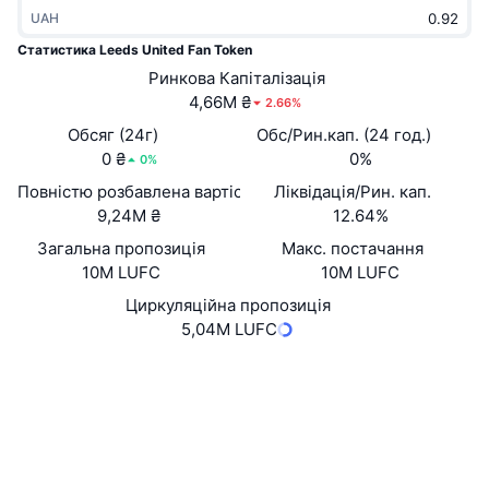
В тренді
UAH
Криптовалютні ETF
Навчайтеся
CMC Протокол контексту моделі
Статистика Leeds United Fan Token
Нове
Біткоїн ETF
Ринкова Капіталізація
x402
Новини
4,66M ₴
2.66%
Крипто
Эфириум ETF
Обсяг (24г)
Обс/Рин.кап. (24 год.)
Студент
0 ₴
0%
0%
Політика
Повністю розбавлена вартість (FDV)
Технічний аналіз
Ліквідація/Рин. кап.
Дослідження
9,24M ₴
12.64%
Спорт
RSI
Відео
Загальна пропозиція
Макс. постачання
10M LUFC
10M LUFC
Фінанси
MACD
Словник
Циркуляційна пропозиція
5,04M LUFC
Технології
Деривативи
Кампанії
Вебсайти
Website
Whitepaper
NFT
Соціальні
Огляд
Airdrops
Загальна статистика NFT
HLTTFN...EeLHZS
Ліквідації
Контракти
Винагороди у Діамантах