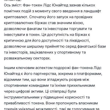
Ось зміст: Фан-токен Лідс Юнайтед зазнав кількох
помітних подій з моменту свого введення в ландшафт
криптовалют. Спочатку його запуск на провідних
криптовалютних біржах став значним віхою,
дозволяючи фанатам та інвесторам торгувати та
інвестувати в токен. Ця доступність на біржах є
критичною для його доступності та ліквідності,
дозволяючи ширшому прийняттю серед фанатської бази
та інвесторів, зацікавлених у спортивному та
розважальному секторах.
Іншим ключовим аспектом подорожі фан-токена Лідс
Юнайтед є його партнерства, зокрема з платформами,
відомими тим, що вони згладжують розрив між
спортивними командами та їхніми прихильниками
через цифрові активи. Ці співпраці були
інструментальними у підвищенні корисності та
привабливості токена. Вони пропонують власникам
токенів унікальні можливості, такі як голосування за