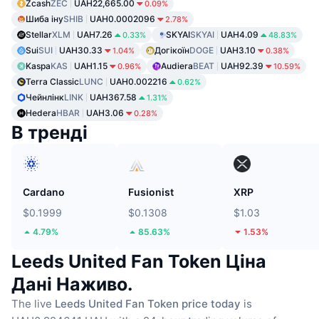
Zcash
ZEC
UAH22,665.00
0.09%
Шиба іну
SHIB
UAH0.0002096
2.78%
Stellar
XLM
UAH7.26
SKYAI
SKYAI
UAH4.09
0.33%
48.83%
Sui
SUI
UAH30.33
Догікоїн
DOGE
UAH3.10
1.04%
0.38%
Kaspa
KAS
UAH1.15
Audiera
BEAT
UAH92.39
0.96%
10.59%
Terra Classic
LUNC
UAH0.002216
0.62%
Чейнлінк
LINK
UAH367.58
1.31%
Hedera
HBAR
UAH3.06
0.28%
В тренді
Cardano
Fusionist
XRP
$0.1999
$0.1308
$1.03
4.79%
85.63%
1.53%
Leeds United Fan Token Ціна
Дані Наживо.
The live
Leeds United Fan Token price today
is