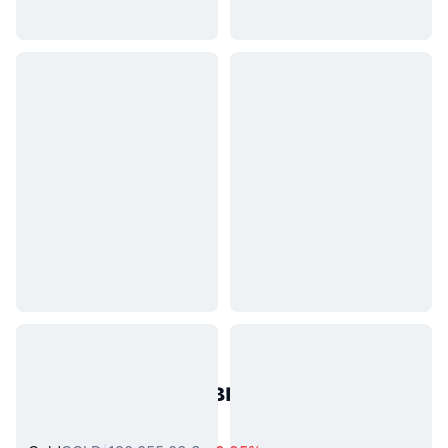
Популярні активи реального
світу