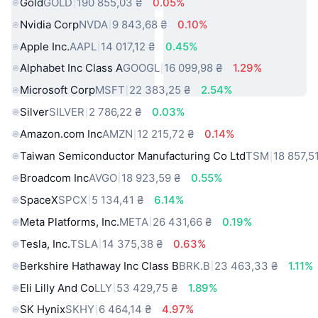
Gold
GOLD
190 855,03 ₴
0.05%
Nvidia Corp
NVDA
9 843,68 ₴
0.10%
Apple Inc.
AAPL
14 017,12 ₴
0.45%
Alphabet Inc Class A
GOOGL
16 099,98 ₴
1.29%
Microsoft Corp
MSFT
22 383,25 ₴
2.54%
Silver
SILVER
2 786,22 ₴
0.03%
Amazon.com Inc
AMZN
12 215,72 ₴
0.14%
Taiwan Semiconductor Manufacturing Co Ltd
TSM
18 857,5
Broadcom Inc
AVGO
18 923,59 ₴
0.55%
SpaceX
SPCX
5 134,41 ₴
6.14%
Meta Platforms, Inc.
META
26 431,66 ₴
0.19%
Tesla, Inc.
TSLA
14 375,38 ₴
0.63%
Berkshire Hathaway Inc Class B
BRK.B
23 463,33 ₴
1.11%
Eli Lilly And Co
LLY
53 429,75 ₴
1.89%
SK Hynix
SKHY
6 464,14 ₴
4.97%