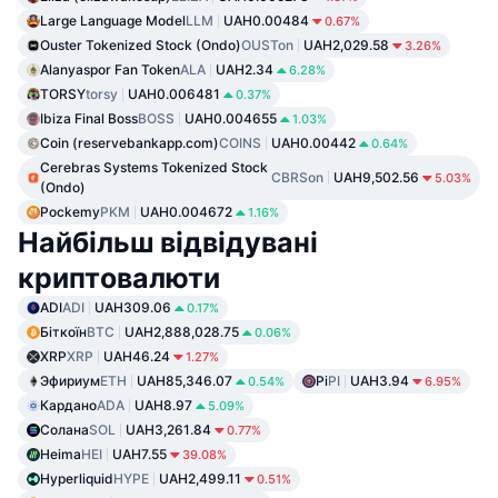
Large Language Model
LLM
UAH0.00484
0.67%
Ouster Tokenized Stock (Ondo)
OUSTon
UAH2,029.58
3.26%
Alanyaspor Fan Token
ALA
UAH2.34
6.28%
TORSY
torsy
UAH0.006481
0.37%
Ibiza Final Boss
BOSS
UAH0.004655
1.03%
Coin (reservebankapp.com)
COINS
UAH0.00442
0.64%
Cerebras Systems Tokenized Stock
CBRSon
UAH9,502.56
5.03%
(Ondo)
Pockemy
PKM
UAH0.004672
1.16%
Найбільш відвідувані
криптовалюти
ADI
ADI
UAH309.06
0.17%
Біткоїн
BTC
UAH2,888,028.75
0.06%
XRP
XRP
UAH46.24
1.27%
Эфириум
ETH
UAH85,346.07
Pi
PI
UAH3.94
0.54%
6.95%
Кардано
ADA
UAH8.97
5.09%
Солана
SOL
UAH3,261.84
0.77%
Heima
HEI
UAH7.55
39.08%
Hyperliquid
HYPE
UAH2,499.11
0.51%