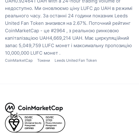
UAH0.924641 UAH with a 24-hour trading volume of
недоступно.
Ми оновлюємо ціну LUFC до UAH в режимі
реального часу.
За останні 24 години показник Leeds
United Fan Token знизився на 2.67%.
Поточний рейтинг
CoinMarketCap - це #2964 , з реальною ринковою
капіталізацією UAH4,669,214 UAH.
Має циркуляційний
запас 5,049,759 LUFC монет
і максимальну пропозицію
10,000,000 LUFC монет .
CoinMarketCap
Токени
Leeds United Fan Token