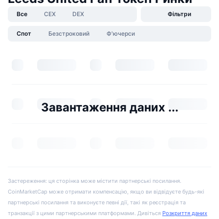
Все
CEX
DEX
Фільтри
Спот
Безстроковий
Ф'ючерси
Завантаження даних ...
Застереження: ця сторінка може містити партнерські посилання.
CoinMarketCap може отримати компенсацію, якщо ви відвідуєте будь-які
партнерські посилання та виконуєте певні дії, такі як реєстрація та
транзакції з цими партнерськими платформами. Дивіться
Розкриття даних