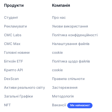
Продукти
Компанія
Студент
Про нас
Рекламувати
Умови використання
CMC Labs
Політика конфіденційності
CMC Max
Налаштування файлів
Головні новини
cookie
Біткоїн ETF
Політика щодо файлів
Крипто API
cookie
DexScan
Правила спільноти
Активи реального світу
Застереження
Загальні Графіки
Методологія
NFT
Вакансії
Ми наймаємо!