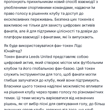
пропонують прихильникам новий спосіб взаємодії з
улюбленими спортивними командами, надаючи їм
право голосу в рішеннях клубу та доступ до
ексклюзивних переживань. Безпека цих токенів є
важливою не тільки для захисту цифрових активів
фанатів, але й для підтримки цілісності та довіри до
платформ взаємодії з фанатами, які їх випускають.
Як буде використовуватися фан-токен Лідс
Юнайтед?
Токен фаната Leeds United представляє собою
цифровий актив, який створює місток між футбольним
клубом та його глобальною фан-базою. Цей токен
служить інструментом для того, щоб фанати могли
глибше залучатися до клубу, який вони підтримують.
Власники цього токена наділені можливістю впливати
на рішення клубу через право голосу по різноманітних
темах. Ці теми можуть варіюватися від незначних
рішень, як-от вибір пісні для святкування голу, до більш
значущих справ клубу, залежно від того, що клуб