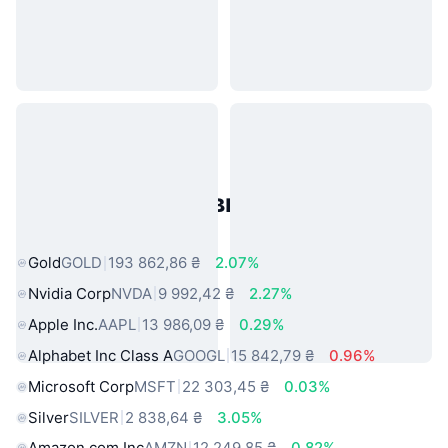
Популярні активи реального
світу
Gold
GOLD
193 862,86 ₴
2.07%
Nvidia Corp
NVDA
9 992,42 ₴
2.27%
Apple Inc.
AAPL
13 986,09 ₴
0.29%
Alphabet Inc Class A
GOOGL
15 842,79 ₴
0.96%
Microsoft Corp
MSFT
22 303,45 ₴
0.03%
Silver
SILVER
2 838,64 ₴
3.05%
Amazon.com Inc
AMZN
12 249,85 ₴
0.82%