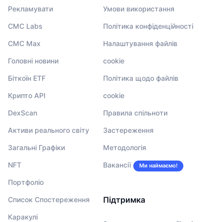
Рекламувати
Умови використання
CMC Labs
Політика конфіденційності
CMC Max
Налаштування файлів
Головні новини
cookie
Біткоїн ETF
Політика щодо файлів
Крипто API
cookie
DexScan
Правила спільноти
Активи реального світу
Застереження
Загальні Графіки
Методологія
NFT
Вакансії
Ми наймаємо!
Портфоліо
Підтримка
Список Спостереження
Каракулі