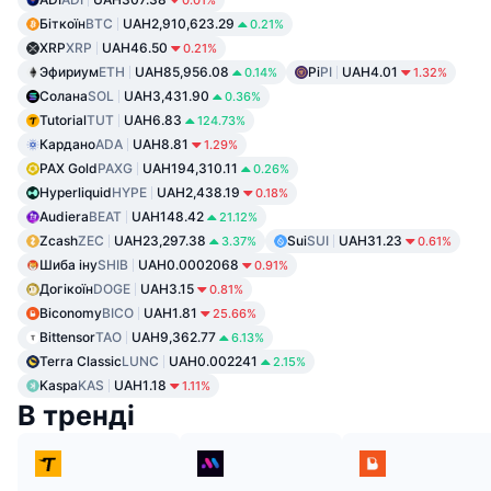
0.01%
Біткоїн
BTC
UAH2,910,623.29
0.21%
XRP
XRP
UAH46.50
0.21%
Эфириум
ETH
UAH85,956.08
Pi
PI
UAH4.01
0.14%
1.32%
Солана
SOL
UAH3,431.90
0.36%
Tutorial
TUT
UAH6.83
124.73%
Кардано
ADA
UAH8.81
1.29%
PAX Gold
PAXG
UAH194,310.11
0.26%
Hyperliquid
HYPE
UAH2,438.19
0.18%
Audiera
BEAT
UAH148.42
21.12%
Zcash
ZEC
UAH23,297.38
Sui
SUI
UAH31.23
3.37%
0.61%
Шиба іну
SHIB
UAH0.0002068
0.91%
Догікоїн
DOGE
UAH3.15
0.81%
Biconomy
BICO
UAH1.81
25.66%
Bittensor
TAO
UAH9,362.77
6.13%
Terra Classic
LUNC
UAH0.002241
2.15%
Kaspa
KAS
UAH1.18
1.11%
В тренді