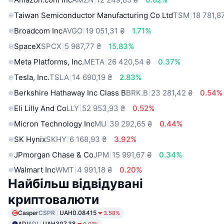
Taiwan Semiconductor Manufacturing Co Ltd
TSM
18 781,8
Broadcom Inc
AVGO
19 051,31 ₴
1.71%
SpaceX
SPCX
5 987,77 ₴
15.83%
Meta Platforms, Inc.
META
26 420,54 ₴
0.37%
Tesla, Inc.
TSLA
14 690,19 ₴
2.83%
Berkshire Hathaway Inc Class B
BRK.B
23 281,42 ₴
0.54%
Eli Lilly And Co
LLY
52 953,93 ₴
0.52%
Micron Technology Inc
MU
39 292,65 ₴
0.44%
SK Hynix
SKHY
6 168,93 ₴
3.92%
JPmorgan Chase & Co
JPM
15 991,67 ₴
0.34%
Walmart Inc
WMT
4 991,18 ₴
0.20%
Найбільш відвідувані
криптовалюти
Casper
CSPR
UAH0.08415
3.58%
ADI
ADI
UAH307.38