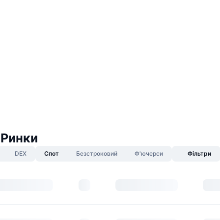
 Ринки
DEX
Спот
Безстроковий
Ф'ючерси
Фільтри