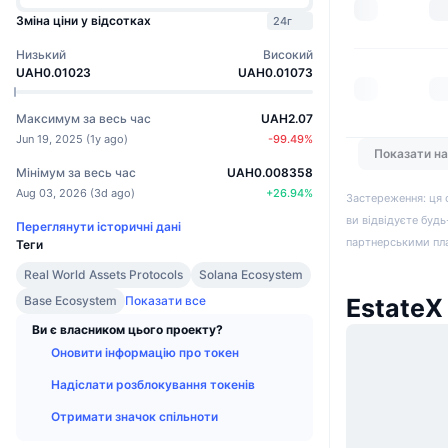
Зміна ціни у відсотках
24г
Низький
Високий
UAH0.01023
UAH0.01073
Максимум за весь час
UAH2.07
Jun 19, 2025
(
1y ago
)
-99.49
%
Показати н
Мінімум за весь час
UAH0.008358
Aug 03, 2026
(
3d ago
)
+
26.94
%
Застереження: ця 
ви відвідуєте будь
Переглянути історичні дані
партнерськими пл
Теги
Real World Assets Protocols
Solana Ecosystem
Base Ecosystem
Показати все
EstateX
Ви є власником цього проекту?
Оновити інформацію про токен
Надіслати розблокування токенів
Отримати значок спільноти