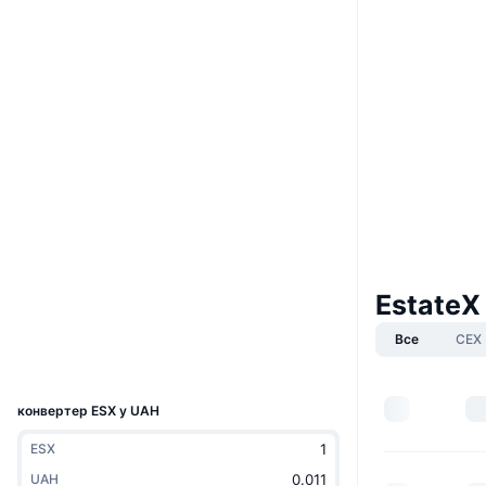
Boost
Вебсайти
Website
Whitepaper
Соціальні
28G7z3...2BsHiF
Контракти
3.5
Рейтинг (CertiK)
Аудити
solscan.io
Дослідники
EstateX
Гаманці
Все
CEX
UCID
30734
конвертер ESX у UAH
ESX
UAH