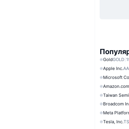
Популяр
Gold
GOLD
1
Apple Inc.
AA
Microsoft C
Amazon.com
Taiwan Semi
Broadcom In
Meta Platfor
Tesla, Inc.
T