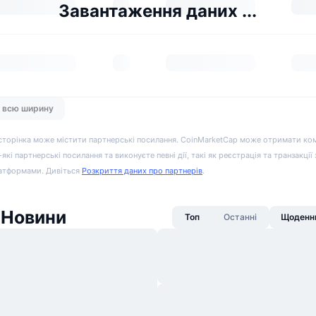
Завантаження даних ...
а всю ширину
сторінка може містити партнерські посилання. CoinMarketCap може отримати ко
-які партнерські посилання та виконуєте певні дії, такі як реєстрація та транзакції
атформами. Дивіться
Розкриття даних про партнерів
.
 Новини
Топ
Останні
Щоденни