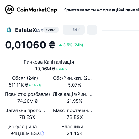
Криптовалюти
Інформаційні панелі
EstateX
54K
#2600
ESX
0,01060 ₴
3.5%
(
24h
)
Ринкова Капіталізація
10,06M ₴
3.5%
Обсяг (24г)
Обс/Рин.кап. (24 год.)
511,11K ₴
5,07%
14.7%
Повністю розбавлена вартість (FDV)
Ліквідація/Рин. кап.
74,26M ₴
21.95%
Загальна пропозиція
Макс. постачання
7B ESX
7B ESX
Циркуляційна пропозиція
Власники
948,88M ESX
24,45K