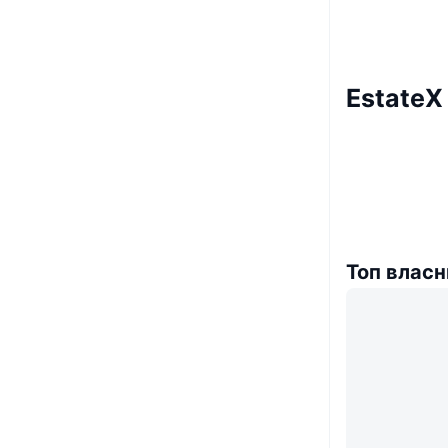
EstateX
Топ власн