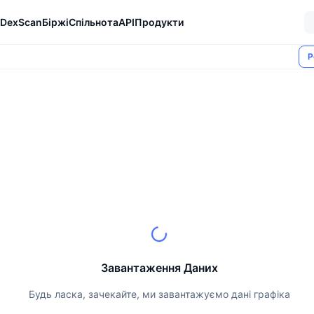
DexScan
Біржі
Спільнота
API
Продукти
Р
Завантаження Даних
Будь ласка, зачекайте, ми завантажуємо дані графіка