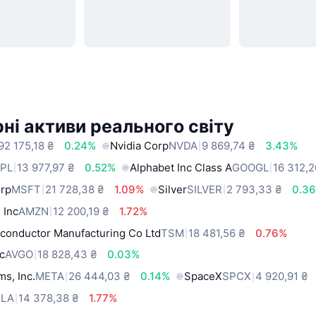
ні активи реального світу
92 175,18 ₴
0.24%
Nvidia Corp
NVDA
9 869,74 ₴
3.43%
PL
13 977,97 ₴
0.52%
Alphabet Inc Class A
GOOGL
16 312,2
orp
MSFT
21 728,38 ₴
1.09%
Silver
SILVER
2 793,33 ₴
0.3
 Inc
AMZN
12 200,19 ₴
1.72%
conductor Manufacturing Co Ltd
TSM
18 481,56 ₴
0.76%
c
AVGO
18 828,43 ₴
0.03%
ms, Inc.
META
26 444,03 ₴
0.14%
SpaceX
SPCX
4 920,91 ₴
SLA
14 378,38 ₴
1.77%