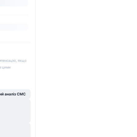
мпенсацію, якщо
 з цими
й аналіз CMC