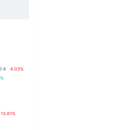
6 ₴
4.03%
6%
13.61%