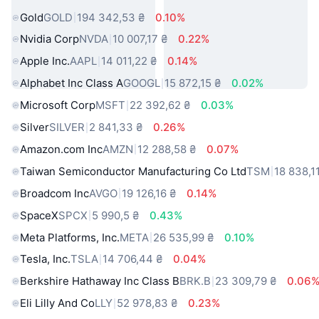
Gold
GOLD
194 342,53 ₴
0.10%
Nvidia Corp
NVDA
10 007,17 ₴
0.22%
Apple Inc.
AAPL
14 011,22 ₴
0.14%
Alphabet Inc Class A
GOOGL
15 872,15 ₴
0.02%
Microsoft Corp
MSFT
22 392,62 ₴
0.03%
Silver
SILVER
2 841,33 ₴
0.26%
Amazon.com Inc
AMZN
12 288,58 ₴
0.07%
Taiwan Semiconductor Manufacturing Co Ltd
TSM
18 838,1
Broadcom Inc
AVGO
19 126,16 ₴
0.14%
SpaceX
SPCX
5 990,5 ₴
0.43%
Meta Platforms, Inc.
META
26 535,99 ₴
0.10%
Tesla, Inc.
TSLA
14 706,44 ₴
0.04%
Berkshire Hathaway Inc Class B
BRK.B
23 309,79 ₴
0.06
Eli Lilly And Co
LLY
52 978,83 ₴
0.23%