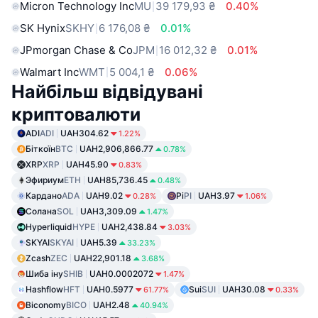
Micron Technology Inc
MU
39 179,93 ₴
0.40%
SK Hynix
SKHY
6 176,08 ₴
0.01%
JPmorgan Chase & Co
JPM
16 012,32 ₴
0.01%
Walmart Inc
WMT
5 004,1 ₴
0.06%
Найбільш відвідувані
криптовалюти
ADI
ADI
UAH304.62
1.22%
Біткоїн
BTC
UAH2,906,866.77
0.78%
XRP
XRP
UAH45.90
0.83%
Эфириум
ETH
UAH85,736.45
0.48%
Кардано
ADA
UAH9.02
Pi
PI
UAH3.97
0.28%
1.06%
Солана
SOL
UAH3,309.09
1.47%
Hyperliquid
HYPE
UAH2,438.84
3.03%
SKYAI
SKYAI
UAH5.39
33.23%
Zcash
ZEC
UAH22,901.18
3.68%
Шиба іну
SHIB
UAH0.0002072
1.47%
Hashflow
HFT
UAH0.5977
Sui
SUI
UAH30.08
61.77%
0.33%
Biconomy
BICO
UAH2.48
40.94%