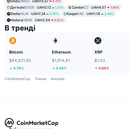
Ondo
ONDO
UAH15.57
5.01%
Догікоїн
DOGE
UAH3.12
Canton
CC
UAH4.07
1.47%
1.86%
Stellar
XLM
UAH7.24
Kaspa
KAS
UAH1.18
0.70%
3.40%
Hedera
HBAR
UAH3.04
0.62%
В тренді
Bitcoin
Ethereum
XRP
$64,921.85
$1,914.81
$1.03
0.78%
0.49%
0.86%
CoinMarketCap
Токени
Animalia