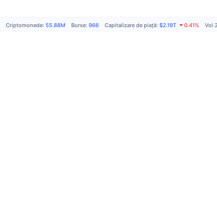
Criptomonede
:
55.88M
Burse
:
966
Capitalizare de piață
:
$2.19T
0.41%
Vol 