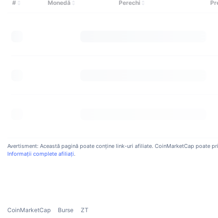
#
Monedă
Perechi
Pr
Avertisment: Această pagină poate conține link-uri afiliate. CoinMarketCap poate primi
Informații complete afiliați
.
CoinMarketCap
Burse
ZT