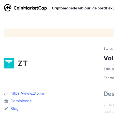
Criptomonede
Tablouri de bord
Dex
Status
Vol
ZT
This p
For mo
Des
https://www.ztb.im
Comisioane
ZT is 
Blog
qualit