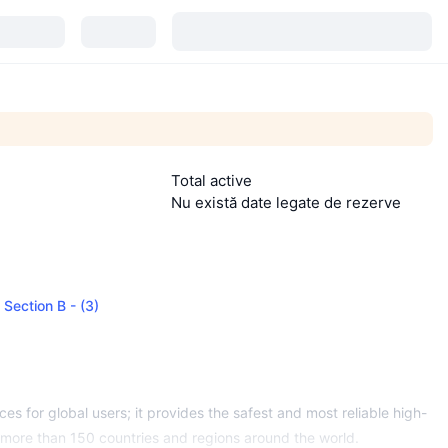
Total active
Nu există date legate de rezerve
 Section B - (3)
ices for global users; it provides the safest and most reliable high-
 in more than 150 countries and regions around the world.