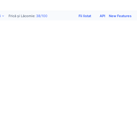
Fii listat
API
New Features
i
Frică și Lăcomie
:
38
/
100
Produse
Company
Support
Rețele
sociale
Academy
About us
Fii listat
X (Twitter)
Publicitate
Terms of
Formular de
Community
CMC Labs
use
solicitare
Telegram
CMC Max
Politica de
Contact
Instagram
Știri de top
confidențialitate
Support
Facebook
ETF-uri
Preferințe
Întrebări
Reddit
Bitcoin
module
frecvente
LinkedIn
API Crypto
cookie
Glosar