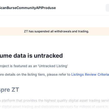
Scan
Burse
Community
API
Produse
ZT has suspended all withdrawals and trading.
ume data is untracked
roject is featured as an 'Untracked Listing'
re details on the listing tiers, please refer to
Listings Review Criteria
pre ZT
a platform that provides the highest quality digital asset trading serv
y digital asset trading and derivatives services for millions of users