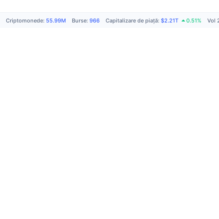
Criptomonede
:
55.99M
Burse
:
966
Capitalizare de piață
:
$2.21T
0.51%
Vol 