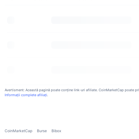
Avertisment: Această pagină poate conține link-uri afiliate. CoinMarketCap poate primi
Informații complete afiliați
.
CoinMarketCap
Burse
Bibox