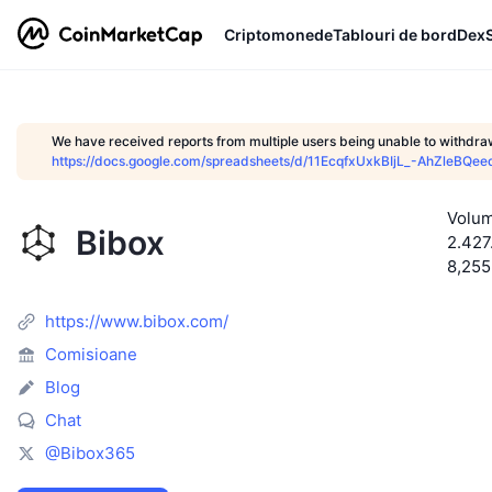
Criptomonede
Tablouri de bord
Dex
We have received reports from multiple users being unable to withdra
https://docs.google.com/spreadsheets/d/11EcqfxUxkBIjL_-AhZleBQ
Volum
Bibox
2.427
8,25
https://www.bibox.com/
Comisioane
Blog
Chat
@Bibox365