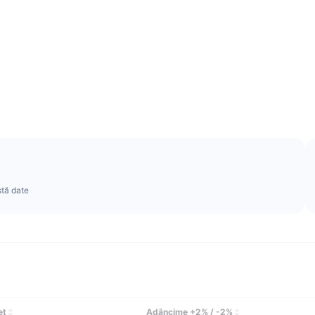
stă date
eţ
Adâncime +2% / -2%