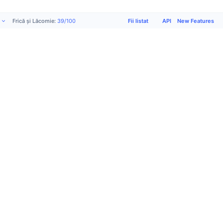
Fii listat
API
New Features
Frică și Lăcomie
:
39
/
100
Produse
Company
Support
Rețele
sociale
Academy
About us
Fii listat
X (Twitter)
Publicitate
Terms of
Formular de
Community
CMC Labs
use
solicitare
Telegram
CMC Max
Politica de
Contact
Instagram
Știri de top
confidențialitate
Support
Facebook
ETF-uri
Preferințe
Întrebări
Reddit
Bitcoin
module
frecvente
LinkedIn
API Crypto
cookie
Glosar