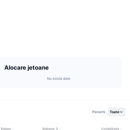
Alocare jetoane
Nu există date
Perechi
Toate
Volum
Volume %
Lichiditate