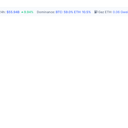
24h
:
$55.94B
9.94%
Dominance
:
BTC
:
59.0%
ETH
:
10.5%
Gaz ETH
:
0.06
Gwei