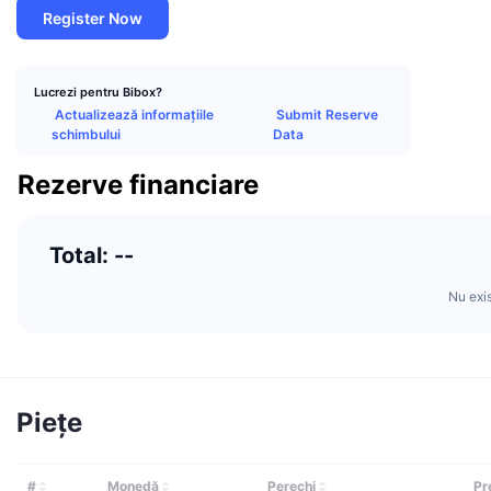
Register Now
Lucrezi pentru Bibox?
Actualizează informațiile
Submit Reserve
schimbului
Data
Rezerve financiare
Total: --
Nu exi
Piețe
#
Monedă
Perechi
Pr