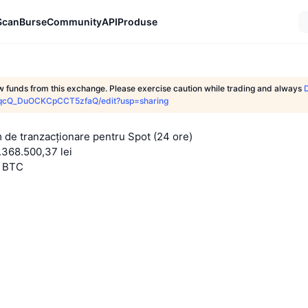
Scan
Burse
Community
API
Produse
w funds from this exchange. Please exercise caution while trading and always
eeqcQ_DuOCKCpCCT5zfaQ/edit?usp=sharing
 de tranzacționare pentru Spot (24 ore)
.368.500,37 lei
5 BTC