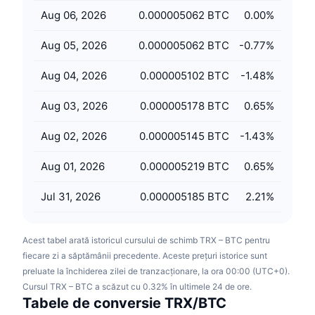
Vânzări viitoare
Aug 06, 2026
0.000005062 BTC
0.00
%
Rate de finanțare
Învață și Câștigă
Aug 05, 2026
0.000005062 BTC
-0.77
%
Calendare
Aug 04, 2026
0.000005102 BTC
-1.48
%
Calendar ICO
Aug 03, 2026
0.000005178 BTC
0.65
%
Calendar evenimente
Aug 02, 2026
0.000005145 BTC
-1.43
%
Aug 01, 2026
0.000005219 BTC
0.65
%
Jul 31, 2026
0.000005185 BTC
2.21
%
Acest tabel arată istoricul cursului de schimb TRX – BTC pentru
fiecare zi a săptămânii precedente. Aceste prețuri istorice sunt
preluate la închiderea zilei de tranzacționare, la ora 00:00 (UTC+0).
Cursul TRX – BTC a scăzut cu 0.32% în ultimele 24 de ore.
Tabele de conversie TRX/BTC