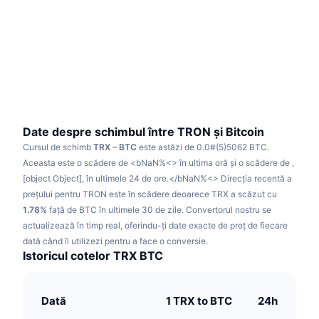
În tendințe
ETF-uri cripto
Descoperă
CMC MCP
Nou
ETF-uri Bitcoin
x402
Știri
Cripto
ETF-uri Ethereum
Academy
Politică
Analiza tehnica
Cercetare
Date despre schimbul între TRON și Bitcoin
Cursul de schimb
TRX – BTC
este astăzi de 0.0#(5)5062 BTC.
Sports
RSI
Videoclipuri
Aceasta este o scădere de
<bNaN%<> în ultima oră și o scădere de ,
[object Object], în ultimele 24 de ore.</bNaN%<>
Direcția recentă a
Finanțe
MACD
prețului pentru TRON este în scădere deoarece TRX a scăzut cu
Glosar
1.78%
față de BTC în ultimele 30 de zile.
Convertorul nostru se
Tehnologie
actualizează în timp real, oferindu-ți date exacte de preț de fiecare
Derivate
Campanii
dată când îl utilizezi pentru a face o conversie.
Istoricul cotelor TRX BTC
NFT
Prezentare generală
Evenimentele Airdrop
Statistici generale NFT
Dată
1 TRX to BTC
24h
Lichidări
Recompense sub formă de diamante