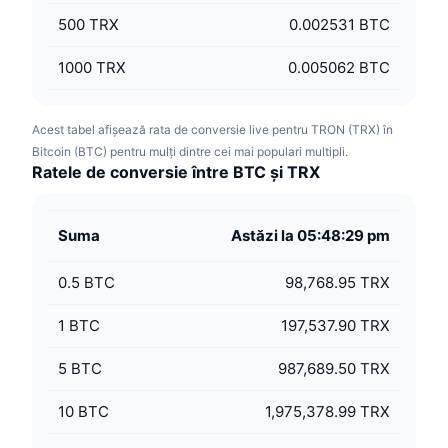
500
TRX
0.002531 BTC
1000
TRX
0.005062 BTC
Acest tabel afișează rata de conversie live pentru TRON (TRX) în
Bitcoin (BTC) pentru mulți dintre cei mai populari multipli.
Ratele de conversie între BTC și TRX
Suma
Astăzi la 05:48:29 pm
0.5
BTC
98,768.95 TRX
1
BTC
197,537.90 TRX
5
BTC
987,689.50 TRX
10
BTC
1,975,378.99 TRX