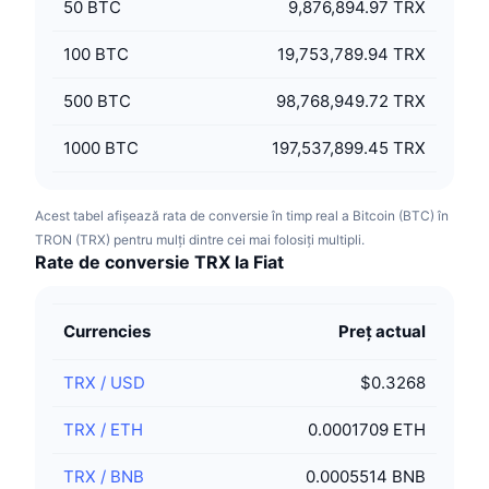
50
BTC
9,876,894.97 TRX
100
BTC
19,753,789.94 TRX
500
BTC
98,768,949.72 TRX
1000
BTC
197,537,899.45 TRX
Acest tabel afișează rata de conversie în timp real a Bitcoin (BTC) în
TRON (TRX) pentru mulți dintre cei mai folosiți multipli.
Rate de conversie TRX la Fiat
Currencies
Preț actual
TRX
/
USD
$0.3268
TRX
/
ETH
0.0001709 ETH
TRX
/
BNB
0.0005514 BNB