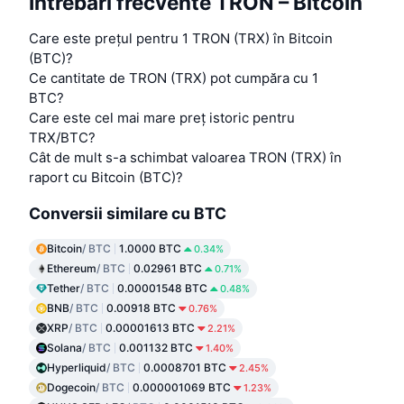
Întrebări frecvente TRON – Bitcoin
Care este prețul pentru 1 TRON (TRX) în Bitcoin
(BTC)?
Ce cantitate de TRON (TRX) pot cumpăra cu 1
BTC?
Care este cel mai mare preț istoric pentru
TRX/BTC?
Cât de mult s-a schimbat valoarea TRON (TRX) în
raport cu Bitcoin (BTC)?
Conversii similare cu BTC
Bitcoin
/ BTC
1.0000 BTC
0.34%
Ethereum
/ BTC
0.02961 BTC
0.71%
Tether
/ BTC
0.00001548 BTC
0.48%
BNB
/ BTC
0.00918 BTC
0.76%
XRP
/ BTC
0.00001613 BTC
2.21%
Solana
/ BTC
0.001132 BTC
1.40%
Hyperliquid
/ BTC
0.0008701 BTC
2.45%
Dogecoin
/ BTC
0.000001069 BTC
1.23%