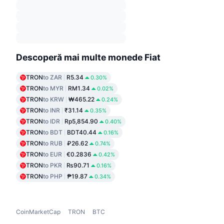
Descoperă mai multe monede Fiat
TRON
to ZAR
R5.34
0.30%
TRON
to MYR
RM1.34
0.02%
TRON
to KRW
₩465.22
0.24%
TRON
to INR
₹31.14
0.35%
TRON
to IDR
Rp5,854.90
0.40%
TRON
to BDT
BDT40.44
0.16%
TRON
to RUB
₽26.62
0.74%
TRON
to EUR
€0.2836
0.42%
TRON
to PKR
₨90.71
0.16%
TRON
to PHP
₱19.87
0.34%
CoinMarketCap
TRON
BTC