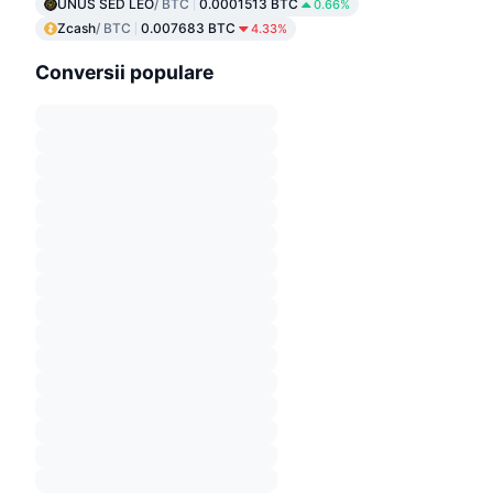
UNUS SED LEO
/ BTC
0.0001513 BTC
0.66%
Zcash
/ BTC
0.007683 BTC
4.33%
Conversii populare