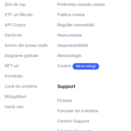
Știri de top
Preferințe module cookie
ETF-uri Bitcoin
Politica cookie
API Crypto
Regulile comunității
DexScan
Neasumarea
Active din lumea reală:
responsabilității
Diagrame globale
Metodologie
NFT-uri
Cariere
We’re hiring!
Portofoliu
Support
Listă de urmărire
Mâzgălituri
Fii listat
Hartă site
Formular de solicitare
Contact Support