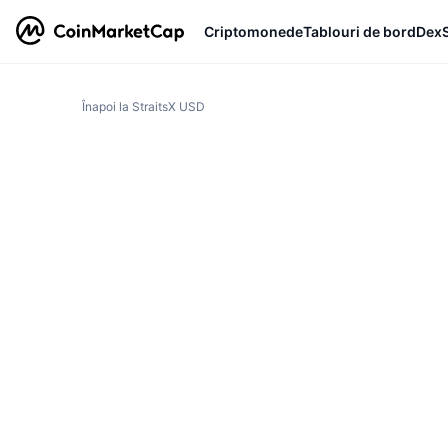
Criptomonede
Tablouri de bord
Dex
Înapoi la StraitsX USD