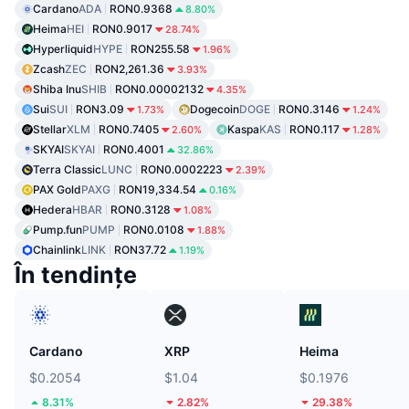
Cardano
ADA
RON0.9368
8.80%
Heima
HEI
RON0.9017
28.74%
Hyperliquid
HYPE
RON255.58
1.96%
Zcash
ZEC
RON2,261.36
3.93%
Shiba Inu
SHIB
RON0.00002132
4.35%
Sui
SUI
RON3.09
Dogecoin
DOGE
RON0.3146
1.73%
1.24%
Stellar
XLM
RON0.7405
Kaspa
KAS
RON0.117
2.60%
1.28%
SKYAI
SKYAI
RON0.4001
32.86%
Terra Classic
LUNC
RON0.0002223
2.39%
PAX Gold
PAXG
RON19,334.54
0.16%
Hedera
HBAR
RON0.3128
1.08%
Pump.fun
PUMP
RON0.0108
1.88%
Chainlink
LINK
RON37.72
1.19%
În tendințe
Cardano
XRP
Heima
$0.2054
$1.04
$0.1976
8.31%
2.82%
29.38%