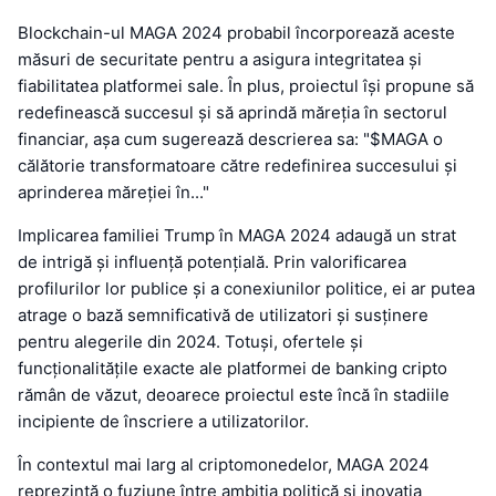
Blockchain-ul MAGA 2024 probabil încorporează aceste
măsuri de securitate pentru a asigura integritatea și
fiabilitatea platformei sale. În plus, proiectul își propune să
redefinească succesul și să aprindă măreția în sectorul
financiar, așa cum sugerează descrierea sa: "$MAGA o
călătorie transformatoare către redefinirea succesului și
aprinderea măreției în..."
Implicarea familiei Trump în MAGA 2024 adaugă un strat
de intrigă și influență potențială. Prin valorificarea
profilurilor lor publice și a conexiunilor politice, ei ar putea
atrage o bază semnificativă de utilizatori și susținere
pentru alegerile din 2024. Totuși, ofertele și
funcționalitățile exacte ale platformei de banking cripto
rămân de văzut, deoarece proiectul este încă în stadiile
incipiente de înscriere a utilizatorilor.
În contextul mai larg al criptomonedelor, MAGA 2024
reprezintă o fuziune între ambiția politică și inovația