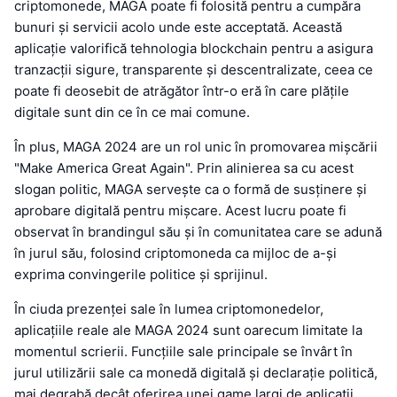
criptomonede, MAGA poate fi folosită pentru a cumpăra
bunuri și servicii acolo unde este acceptată. Această
aplicație valorifică tehnologia blockchain pentru a asigura
tranzacții sigure, transparente și descentralizate, ceea ce
poate fi deosebit de atrăgător într-o eră în care plățile
digitale sunt din ce în ce mai comune.
În plus, MAGA 2024 are un rol unic în promovarea mișcării
"Make America Great Again". Prin alinierea sa cu acest
slogan politic, MAGA servește ca o formă de susținere și
aprobare digitală pentru mișcare. Acest lucru poate fi
observat în brandingul său și în comunitatea care se adună
în jurul său, folosind criptomoneda ca mijloc de a-și
exprima convingerile politice și sprijinul.
În ciuda prezenței sale în lumea criptomonedelor,
aplicațiile reale ale MAGA 2024 sunt oarecum limitate la
momentul scrierii. Funcțiile sale principale se învârt în
jurul utilizării sale ca monedă digitală și declarație politică,
mai degrabă decât oferirea unei game largi de aplicații