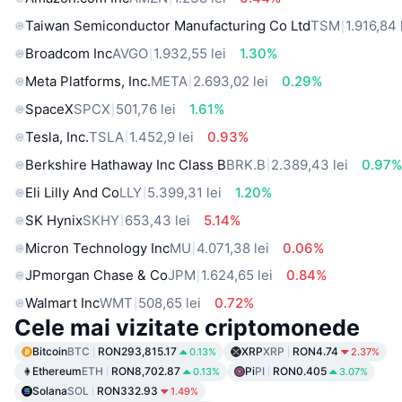
Taiwan Semiconductor Manufacturing Co Ltd
TSM
1.916,84 
Broadcom Inc
AVGO
1.932,55 lei
1.30%
Meta Platforms, Inc.
META
2.693,02 lei
0.29%
SpaceX
SPCX
501,76 lei
1.61%
Tesla, Inc.
TSLA
1.452,9 lei
0.93%
Berkshire Hathaway Inc Class B
BRK.B
2.389,43 lei
0.97
Eli Lilly And Co
LLY
5.399,31 lei
1.20%
SK Hynix
SKHY
653,43 lei
5.14%
Micron Technology Inc
MU
4.071,38 lei
0.06%
JPmorgan Chase & Co
JPM
1.624,65 lei
0.84%
Walmart Inc
WMT
508,65 lei
0.72%
Cele mai vizitate criptomonede
Bitcoin
BTC
RON293,815.17
XRP
XRP
RON4.74
0.13%
2.37%
Ethereum
ETH
RON8,702.87
Pi
PI
RON0.405
0.13%
3.07%
Solana
SOL
RON332.93
1.49%