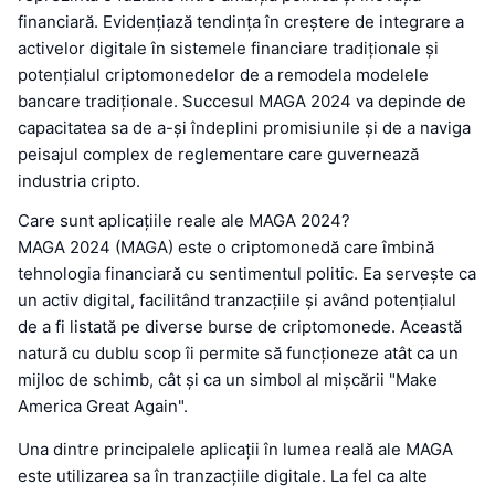
financiară. Evidențiază tendința în creștere de integrare a
activelor digitale în sistemele financiare tradiționale și
potențialul criptomonedelor de a remodela modelele
bancare tradiționale. Succesul MAGA 2024 va depinde de
capacitatea sa de a-și îndeplini promisiunile și de a naviga
peisajul complex de reglementare care guvernează
industria cripto.
Care sunt aplicațiile reale ale MAGA 2024?
MAGA 2024 (MAGA) este o criptomonedă care îmbină
tehnologia financiară cu sentimentul politic. Ea servește ca
un activ digital, facilitând tranzacțiile și având potențialul
de a fi listată pe diverse burse de criptomonede. Această
natură cu dublu scop îi permite să funcționeze atât ca un
mijloc de schimb, cât și ca un simbol al mișcării "Make
America Great Again".
Una dintre principalele aplicații în lumea reală ale MAGA
este utilizarea sa în tranzacțiile digitale. La fel ca alte