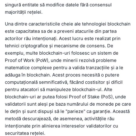
singură entitate să modifice datele fără consensul
majorității rețelei.
Una dintre caracteristicile cheie ale tehnologiei blockchain
este capacitatea sa de a preveni atacurile din partea
actorilor rău intenționați. Acest lucru este realizat prin
tehnici criptografice și mecanisme de consens. De
exemplu, multe blockchain-uri folosesc un sistem de
Proof of Work (PoW), unde minerii rezolvă probleme
matematice complexe pentru a valida tranzacțiile și a le
adăuga în blockchain. Acest proces necesită o putere
computațională semnificativă, făcând costisitor și dificil
pentru atacatori să manipuleze blockchain-ul. Alte
blockchain-uri ar putea folosi Proof of Stake (PoS), unde
validatorii sunt aleși pe baza numărului de monede pe care
le dețin și sunt dispuși să le "parieze" ca garanție. Această
metodă descurajează, de asemenea, activitățile rău
intenționate prin alinierea intereselor validatorilor cu
securitatea rețelei.