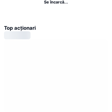
Se încarcă...
Top acționari