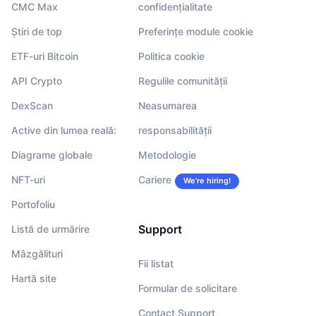
CMC Max
confidențialitate
Știri de top
Preferințe module cookie
ETF-uri Bitcoin
Politica cookie
API Crypto
Regulile comunității
DexScan
Neasumarea
Active din lumea reală:
responsabilității
Diagrame globale
Metodologie
NFT-uri
Cariere
We’re hiring!
Portofoliu
Support
Listă de urmărire
Mâzgălituri
Fii listat
Hartă site
Formular de solicitare
Contact Support