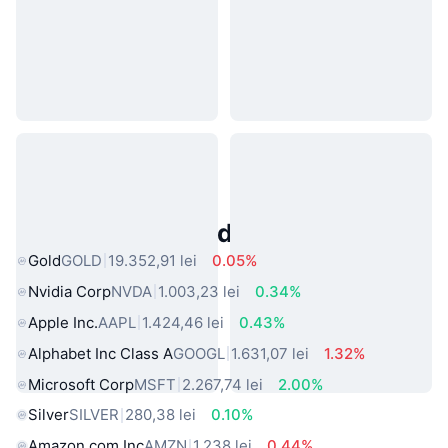
Active Populare din Lumea Reală
Gold
GOLD
19.352,91 lei
0.05%
Nvidia Corp
NVDA
1.003,23 lei
0.34%
Apple Inc.
AAPL
1.424,46 lei
0.43%
Alphabet Inc Class A
GOOGL
1.631,07 lei
1.32%
Microsoft Corp
MSFT
2.267,74 lei
2.00%
Silver
SILVER
280,38 lei
0.10%
Amazon.com Inc
AMZN
1.238 lei
0.44%