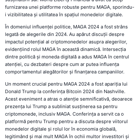
furnizarea unei platforme robuste pentru MAGA, sporindu-
i vizibilitatea și utilitatea în spațiul monedelor digitale.
În domeniul influenței politice, MAGA 2024 a fost strâns
legată de alegerile din 2024. Au apărut discuții despre
impactul potențial al criptomonedelor asupra alegerilor,
evidențiind rolul MAGA în această dinamică. Intersecția
dintre politică și moneda digitală a adus MAGA în centrul
atenției, cu dezbateri despre cum ar putea influența
comportamentul alegătorilor și finanțarea campaniilor.
Un moment crucial pentru MAGA 2024 a fost apariția lui
Donald Trump la conferința Bitcoin 2024 din Nashville.
Acest eveniment a atras o atenție semnificativă, deoarece
prezența lui Trump a subliniat susținerea sa pentru
criptomonede, inclusiv MAGA. Conferința a servit ca o
platformă pentru Trump pentru a discuta despre viitorul
monedelor digitale și rolul lor în economia globală,
legitimând și mai mult MAGA în ochii multor investitori și