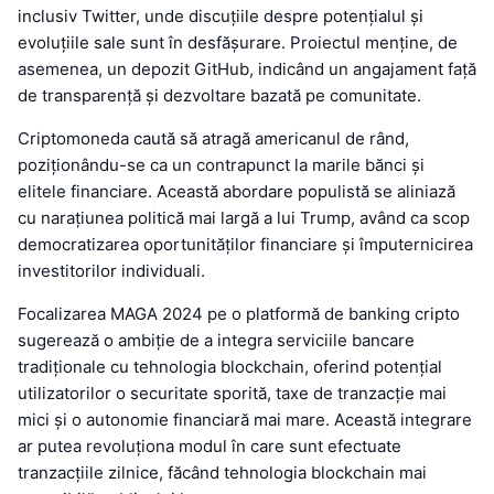
inclusiv Twitter, unde discuțiile despre potențialul și
evoluțiile sale sunt în desfășurare. Proiectul menține, de
asemenea, un depozit GitHub, indicând un angajament față
de transparență și dezvoltare bazată pe comunitate.
Criptomoneda caută să atragă americanul de rând,
poziționându-se ca un contrapunct la marile bănci și
elitele financiare. Această abordare populistă se aliniază
cu narațiunea politică mai largă a lui Trump, având ca scop
democratizarea oportunităților financiare și împuternicirea
investitorilor individuali.
Focalizarea MAGA 2024 pe o platformă de banking cripto
sugerează o ambiție de a integra serviciile bancare
tradiționale cu tehnologia blockchain, oferind potențial
utilizatorilor o securitate sporită, taxe de tranzacție mai
mici și o autonomie financiară mai mare. Această integrare
ar putea revoluționa modul în care sunt efectuate
tranzacțiile zilnice, făcând tehnologia blockchain mai