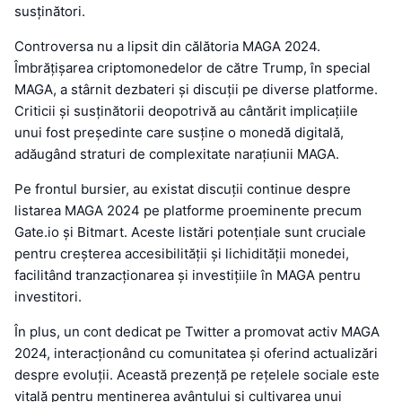
susținători.
Controversa nu a lipsit din călătoria MAGA 2024.
Îmbrățișarea criptomonedelor de către Trump, în special
MAGA, a stârnit dezbateri și discuții pe diverse platforme.
Criticii și susținătorii deopotrivă au cântărit implicațiile
unui fost președinte care susține o monedă digitală,
adăugând straturi de complexitate narațiunii MAGA.
Pe frontul bursier, au existat discuții continue despre
listarea MAGA 2024 pe platforme proeminente precum
Gate.io și Bitmart. Aceste listări potențiale sunt cruciale
pentru creșterea accesibilității și lichidității monedei,
facilitând tranzacționarea și investițiile în MAGA pentru
investitori.
În plus, un cont dedicat pe Twitter a promovat activ MAGA
2024, interacționând cu comunitatea și oferind actualizări
despre evoluții. Această prezență pe rețelele sociale este
vitală pentru menținerea avântului și cultivarea unui