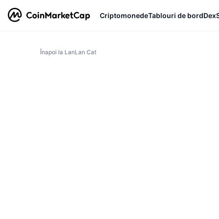
Criptomonede
Tablouri de bord
Dex
Înapoi la LanLan Cat