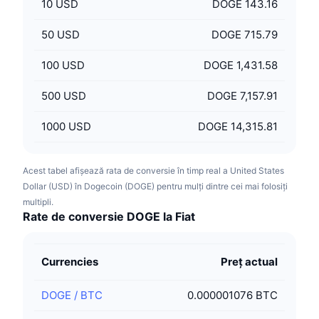
10
USD
DOGE 143.16
50
USD
DOGE 715.79
100
USD
DOGE 1,431.58
500
USD
DOGE 7,157.91
1000
USD
DOGE 14,315.81
Acest tabel afișează rata de conversie în timp real a United States
Dollar (USD) în Dogecoin (DOGE) pentru mulți dintre cei mai folosiți
multipli.
Rate de conversie DOGE la Fiat
Currencies
Preț actual
DOGE
/
BTC
0.000001076 BTC