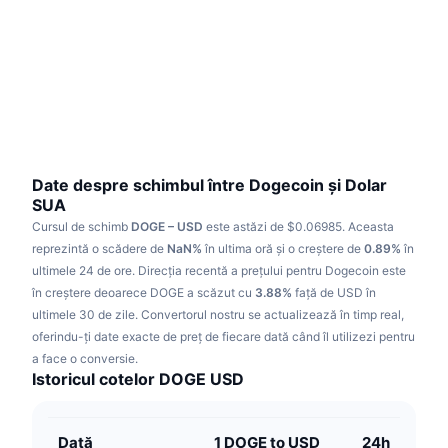
În tendințe
ETF-uri cripto
Descoperă
CMC MCP
Nou
ETF-uri Bitcoin
x402
Știri
Cripto
ETF-uri Ethereum
Academy
Politică
Analiza tehnica
Cercetare
Date despre schimbul între Dogecoin și Dolar
SUA
Sports
RSI
Videoclipuri
Cursul de schimb
DOGE – USD
este astăzi de $0.06985.
Aceasta
reprezintă o scădere de
NaN%
în ultima oră și o creștere de
0.89%
în
Finanțe
ultimele 24 de ore.
MACD
Direcția recentă a prețului pentru Dogecoin este
Glosar
în creștere deoarece DOGE a scăzut cu
3.88%
față de USD în
Tehnologie
ultimele 30 de zile.
Convertorul nostru se actualizează în timp real,
Derivate
Campanii
oferindu-ți date exacte de preț de fiecare dată când îl utilizezi pentru
a face o conversie.
NFT
Istoricul cotelor DOGE USD
Prezentare generală
Evenimentele Airdrop
Statistici generale NFT
Lichidări
Recompense sub formă de diamante
Dată
1 DOGE to USD
24h