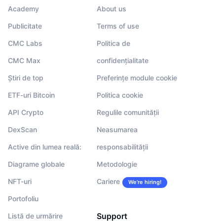
Academy
About us
Publicitate
Terms of use
CMC Labs
Politica de
CMC Max
confidențialitate
Știri de top
Preferințe module cookie
ETF-uri Bitcoin
Politica cookie
API Crypto
Regulile comunității
DexScan
Neasumarea
Active din lumea reală:
responsabilității
Diagrame globale
Metodologie
NFT-uri
Cariere
We’re hiring!
Portofoliu
Support
Listă de urmărire