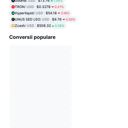
Solana
/ USD
$73.76
1.05%
TRON
/ USD
$0.3278
0.27%
Hyperliquid
/ USD
$54.18
3.16%
UNUS SED LEO
/ USD
$9.76
0.50%
Zcash
/ USD
$508.32
0.38%
Conversii populare