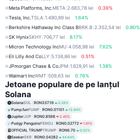
Meta Platforms, Inc.
META
2.683,78 lei
0.39%
Tesla, Inc.
TSLA
1.480,89 lei
1.64%
Berkshire Hathaway Inc Class B
BRK.B
2.352,54 lei
0.80%
SK Hynix
SKHY
706,77 lei
8.17%
Micron Technology Inc
MU
4.058,98 lei
7.62%
Eli Lilly And Co
LLY
5.138,86 lei
0.51%
JPmorgan Chase & Co
JPM
1.629,91 lei
1.38%
Walmart Inc
WMT
509,63 lei
0.76%
Jetoane populare de pe lanțul
Solana
Solana
SOL
RON337.19
0.38%
Pump.fun
PUMP
RON0.01101
12.64%
Jupiter
JUP
RON0.8598
2.40%
Pudgy Penguins
PENGU
RON0.02772
1.91%
OFFICIAL TRUMP
TRUMP
RON6.70
0.02%
Seeker
SKR
RON0.04282
44.64%