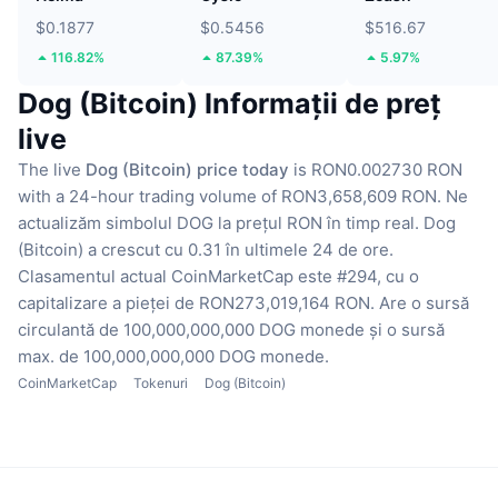
$0.1877
$0.5456
$516.67
116.82%
87.39%
5.97%
Dog (Bitcoin) Informații de preț
live
The live
Dog (Bitcoin) price today
is RON0.002730 RON
with a 24-hour trading volume of RON3,658,609 RON.
Ne
actualizăm simbolul DOG la prețul RON în timp real.
Dog
(Bitcoin) a crescut cu 0.31 în ultimele 24 de ore.
Clasamentul actual CoinMarketCap este #294, cu o
capitalizare a pieței de RON273,019,164 RON.
Are o sursă
circulantă de 100,000,000,000 DOG monede
și o sursă
max. de 100,000,000,000 DOG monede.
CoinMarketCap
Tokenuri
Dog (Bitcoin)