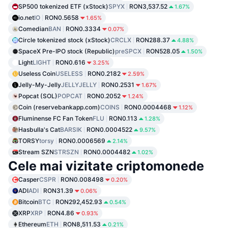
SP500 tokenized ETF (xStock)
SPYX
RON3,537.52
1.67%
io.net
IO
RON0.5658
1.65%
Comedian
BAN
RON0.3334
0.07%
Circle tokenized stock (xStock)
CRCLX
RON288.37
4.88%
SpaceX Pre-IPO stock (Republic)
preSPCX
RON528.05
1.50%
Light
LIGHT
RON0.616
3.25%
Useless Coin
USELESS
RON0.2182
2.59%
Jelly-My-Jelly
JELLYJELLY
RON0.2531
1.67%
Popcat (SOL)
POPCAT
RON0.2052
1.24%
Coin (reservebankapp.com)
COINS
RON0.0004468
1.12%
Fluminense FC Fan Token
FLU
RON0.113
1.28%
Hasbulla's Cat
BARSIK
RON0.0004522
9.57%
TORSY
torsy
RON0.0006569
2.14%
Stream SZN
STRSZN
RON0.0004482
1.02%
Cele mai vizitate criptomonede
Casper
CSPR
RON0.008498
0.20%
ADI
ADI
RON31.39
0.06%
Bitcoin
BTC
RON292,452.93
0.54%
XRP
XRP
RON4.86
0.93%
Ethereum
ETH
RON8,511.53
0.21%