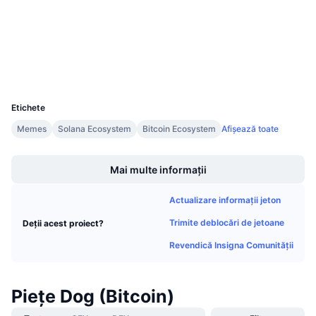
www.dogdata.xyz
Vânzări viitoare
Explorers
Rate de finanțare
Învață și Câștigă
Wallets
Calendare
UCID
30933
Calendar ICO
Etichete
Memes
Solana Ecosystem
Bitcoin Ecosystem
Afișează toate
Calendar evenimente
Boost
Mai multe informații
Actualizare informații jeton
Trimite deblocări de jetoane
Deții acest proiect?
Revendică Insigna Comunității
Piețe Dog (Bitcoin)