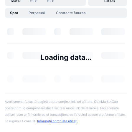
Toate
CEX
DEX
Filters
Spot
Perpetual
Contracte futures
Loading data...
Avertisment: Această pagină poate conține link-uri afiliate. CoinMarketCap
poate primi o compensare dacă vizitezi orice link de afiliere și faci anumite
acțiuni, cum ar fi înscrierea și tranzacționarea folosind aceste platforme afiliate.
Te rugăm să consulți
Informații complete afiliați
.