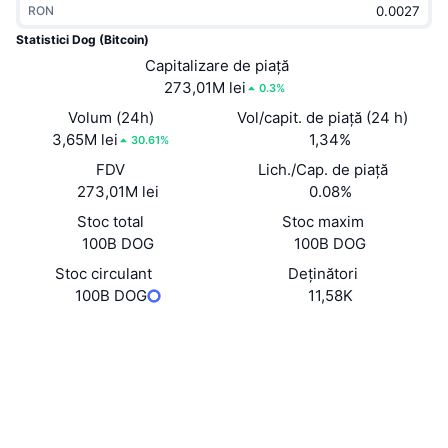
RON
În tendințe
ETF-uri cripto
Descoperă
CMC MCP
Statistici Dog (Bitcoin)
Nou
Capitalizare de piață
ETF-uri Bitcoin
x402
Știri
273,01M lei
0.3%
Cripto
ETF-uri Ethereum
Volum (24h)
Vol/capit. de piață (24 h)
Academy
3,65M lei
1,34%
30.61%
Politică
FDV
Lich./Cap. de piață
Analiza tehnica
Cercetare
273,01M lei
0.08%
Sports
Stoc total
Stoc maxim
RSI
Videoclipuri
100B DOG
100B DOG
Finanțe
MACD
Stoc circulant
Deținători
Glosar
100B DOG
11,58K
Tehnologie
Site web
Website
Derivate
Campanii
Rețele sociale
NFT
Prezentare generală
dog1vi...TXN65u
Evenimentele Airdrop
Contracte
Statistici generale NFT
3.0
Lichidări
Recompense sub formă de diamante
Rating (CertiK)