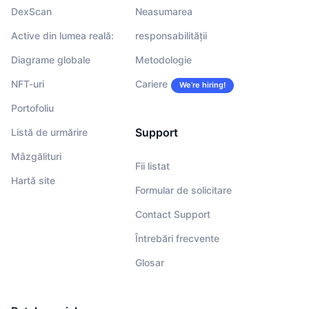
DexScan
Neasumarea
Active din lumea reală:
responsabilității
Diagrame globale
Metodologie
NFT-uri
Cariere
We’re hiring!
Portofoliu
Support
Listă de urmărire
Mâzgălituri
Fii listat
Hartă site
Formular de solicitare
Contact Support
Întrebări frecvente
Glosar