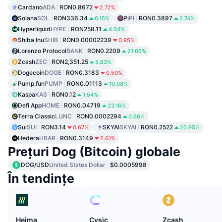
Cardano
ADA
RON0.8672
2.72%
Solana
SOL
RON336.34
Pi
PI
RON0.3897
0.15%
2.74%
Hyperliquid
HYPE
RON258.11
4.04%
Shiba Inu
SHIB
RON0.00002239
0.95%
Lorenzo Protocol
BANK
RON0.2209
21.06%
Zcash
ZEC
RON2,351.25
5.83%
Dogecoin
DOGE
RON0.3183
0.50%
Pump.fun
PUMP
RON0.01113
10.08%
Kaspa
KAS
RON0.12
1.54%
Defi App
HOME
RON0.04719
23.16%
Terra Classic
LUNC
RON0.0002294
0.66%
Sui
SUI
RON3.14
SKYAI
SKYAI
RON0.2522
0.67%
20.95%
Hedera
HBAR
RON0.3149
2.61%
Prețuri Dog (Bitcoin) globale
DOG/USD
United States Dollar
$0.0005998
În tendințe
Heima
Cysic
Zcash