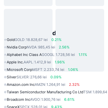
Active Populare din Lumea Reală
Gold
GOLD
18.828,67 lei
0.21%
Nvidia Corp
NVDA
985,45 lei
2.56%
Alphabet Inc Class A
GOOGL
1.728,56 lei
1.11%
Apple Inc.
AAPL
1.412,9 lei
1.96%
Microsoft Corp
MSFT
2.233,74 lei
1.06%
Silver
SILVER
276,66 lei
0.09%
Amazon.com Inc
AMZN
1.264,91 lei
2.32%
Taiwan Semiconductor Manufacturing Co Ltd
TSM
1.899,64 
Broadcom Inc
AVGO
1.900,76 lei
6.61%
SpaceX
SPCX
528,01 lei
9.43%